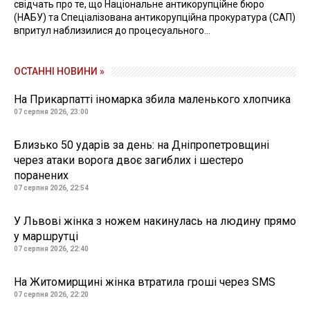
свідчать про те, що Національне антикорупційне бюро
(НАБУ) та Спеціалізована антикорупційна прокуратура (САП)
впритул наблизилися до процесуального...
ОСТАННІ НОВИНИ »
На Прикарпатті іномарка збила маленького хлопчика
07 серпня 2026, 23:00
Близько 50 ударів за день: на Дніпропетровщині
через атаки ворога двоє загиблих і шестеро
поранених
07 серпня 2026, 22:54
У Львові жінка з ножем накинулась на людину прямо
у маршрутці
07 серпня 2026, 22:40
На Житомирщині жінка втратила гроші через SMS
07 серпня 2026, 22:20