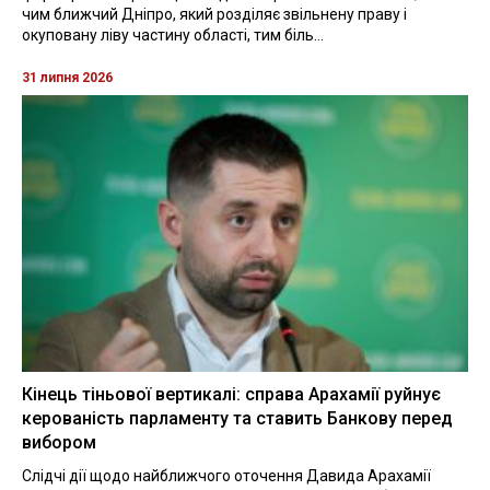
чим ближчий Дніпро, який розділяє звільнену праву і
окуповану ліву частину області, тим біль...
31 липня 2026
Кінець тіньової вертикалі: справа Арахамії руйнує
керованість парламенту та ставить Банкову перед
вибором
Слідчі дії щодо найближчого оточення Давида Арахамії