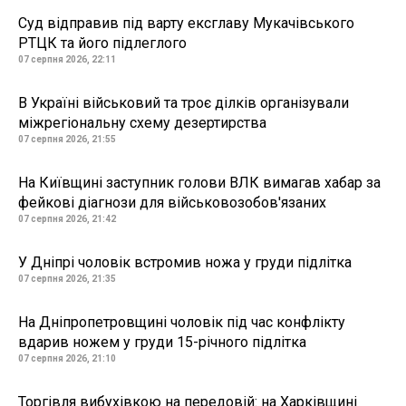
Суд відправив під варту ексглаву Мукачівського
РТЦК та його підлеглого
07 серпня 2026, 22:11
В Україні військовий та троє ділків організували
міжрегіональну схему дезертирства
07 серпня 2026, 21:55
На Київщині заступник голови ВЛК вимагав хабар за
фейкові діагнози для військовозобов'язаних
07 серпня 2026, 21:42
У Дніпрі чоловік встромив ножа у груди підлітка
07 серпня 2026, 21:35
На Дніпропетровщині чоловік під час конфлікту
вдарив ножем у груди 15-річного підлітка
07 серпня 2026, 21:10
Торгівля вибухівкою на передовій: на Харківщині