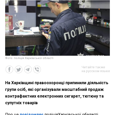
Фото: поліція Харківської області
Читайте также
на русском языке
На Харківщині правоохоронці припинили діяльність
групи осіб, які організували масштабний продаж
контрафактних електронних сигарет, тютюну та
супутніх товарів
Про це
повідомляє
поліціяХарківської обаласті,