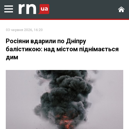
03 червня 2026, 16:20
Росіяни вдарили по Дніпру
балістикою: над містом піднімається
дим