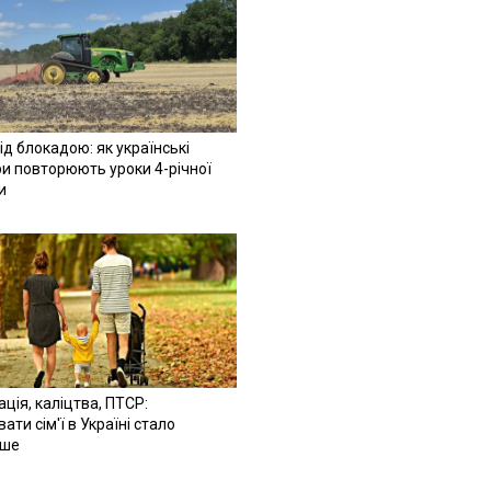
ід блокадою: як українські
и повторюють уроки 4-річної
и
ація, каліцтва, ПТСР:
ати сім'ї в Україні стало
іше