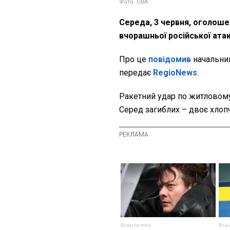
Фото: ОВА
Середа, 3 червня, оголоше
вчорашньої російської ата
Про це
повідомив
начальни
передає
RegioNews
.
Ракетний удар по житловому
Серед загиблих – двоє хлопчи