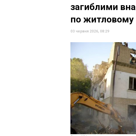
загиблими вна
по житловому 
03 червня 2026, 08:29