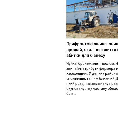
Прифронтові жнива: зни
врожай, скалічені життя 
збитки для бізнесу
Чуйка, бронежилет і шолом. Н
звичайні атрибути фермера 
Херсонщині. У деяких района
спокійніше, та чим ближчий Д
який розділяє звільнену праву
окуповану ліву частину облас
біль...