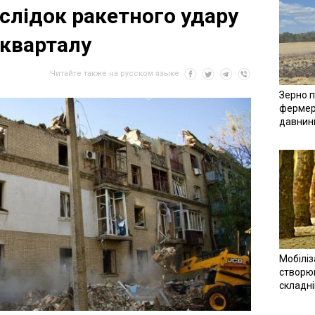
слідок ракетного удару
кварталу
Читайте также на русском языке
Зерно п
фермер
давнин
Мобіліз
створюв
складн