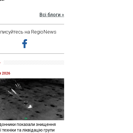
Всі блоги »
дписуйтесь на RegioNews
»
я 2026
донники показали знищення
 техніки та ліквідацію групи