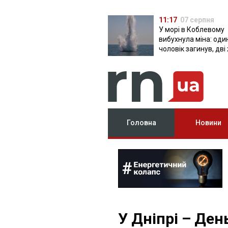
11:17
07 серпня
У морі в Коблевому
вибухнула міна: оди
чоловік загинув, дві
поранені
Головна
Новини
У Дніпрі – Ден