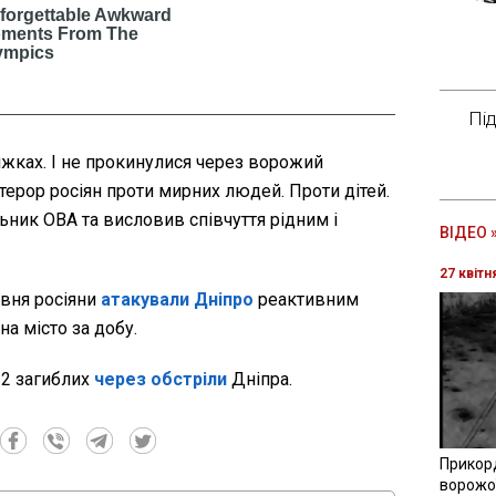
Пі
ліжках. І не прокинулися через ворожий
терор росіян проти мирних людей. Проти дітей.
льник ОВА та висловив співчуття рідним і
ВІДЕО 
27 квітн
рвня росіяни
атакували Дніпро
реактивним
на місто за добу.
12 загиблих
через обстріли
Дніпра.
Прикор
ворожої