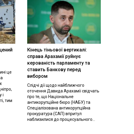
щений
Кінець тіньової вертикалі:
і
справа Арахамії руйнує
керованість парламенту та
ставить Банкову перед
ині це
вибором
на
х
Слідчі дії щодо найближчого
ніпро,
оточення Давида Арахамії свідчать
 і
про те, що Національне
ті, тим
антикорупційне бюро (НАБУ) та
Спеціалізована антикорупційна
прокуратура (САП) впритул
наблизилися до процесуального...