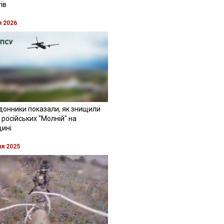
ів
я 2026
донники показали, як знищили
 російських "Молній" на
щині
ня 2025