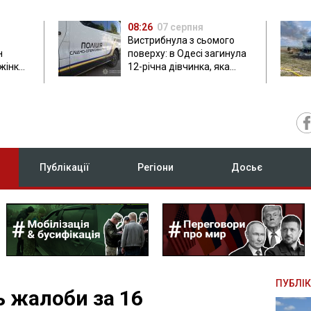
08:26
07 серпня
Вистрибнула з сьомого
н
поверху: в Одесі загинула
 жінки
12-річна дівчинка, яка
приїхала на відпочинок
Публікації
Регіони
Досьє
ПУБЛІК
ь жалоби за 16