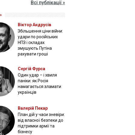
Всі публікації »
»
Віктор Андрусів
Збільшення ціни війни:
удари по російських
НПЗ і складах
змушують Путіна
рахувати гроші
Сергій Фурса
Один удар – і хвиля
паніки: як Росія
намагається зламати
українців
Валерій Пекар
План дій у часи зневіри:
від власної безпеки до
підтримки армії та
бізнесу