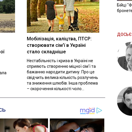
Бійці "
бронете
ДОСЬЄ
Мобілізація, каліцтва, ПТСР:
створювати сім'ї в Україні
ої
стало складніше
Нестабільність і криза в Україні не
сприяють створенню міцної сім'ї та
бажанню народити дитину. Про це
вала
свідчить велика кількість розлучень
та зниження шлюбів. Інша проблема
– скорочення кількості чоло...