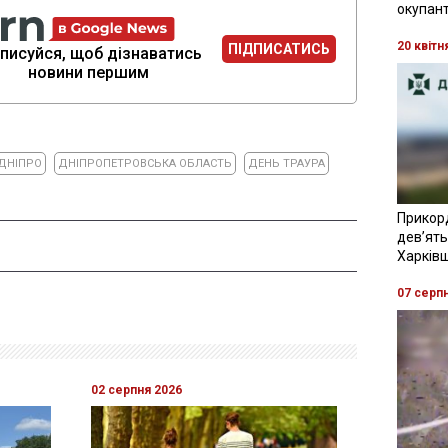
окупант
20 квітн
ПІДПИСАТИСЬ
писуйся, щоб дізнаватись
новини першим
ДНІПРО
ДНІПРОПЕТРОВСЬКА ОБЛАСТЬ
ДЕНЬ ТРАУРА
Прикор
девʼять
Харків
07 серп
02 серпня 2026