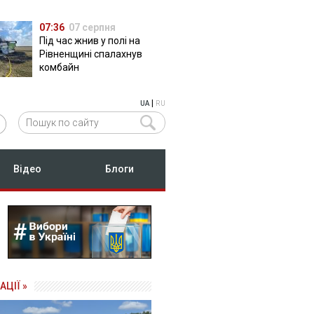
07:36
07 серпня
Під час жнив у полі на
Рівненщині спалахнув
комбайн
|
UA
RU
Відео
Блоги
АЦІЇ »