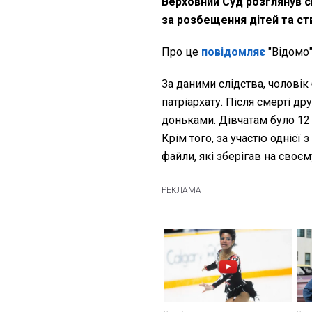
Верховний Суд розглянув с
за розбещення дітей та с
Про це
повідомляє
"Відомо"
За даними слідства, чолові
патріархату. Після смерті д
доньками. Дівчатам було 12 т
Крім того, за участю однієї
файли, які зберігав на своє