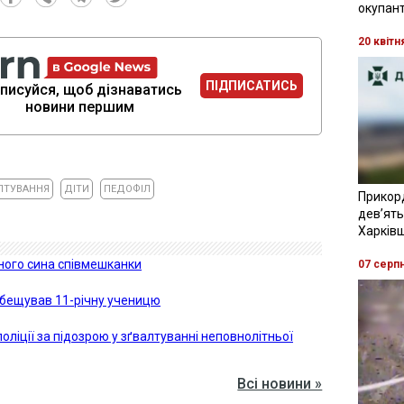
окупант
20 квітн
ПІДПИСАТИСЬ
писуйся, щоб дізнаватись
новини першим
ЛТУВАННЯ
ДІТИ
ПЕДОФІЛ
Прикор
девʼять
Харків
чного сина співмешканки
07 серп
озбещував 11-річну ученицю
ліції за підозрою у зґвалтуванні неповнолітньої
Всі новини »