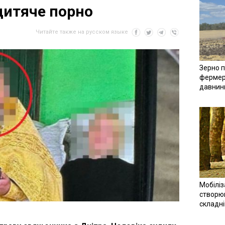
дитяче порно
Читайте также на русском языке
Зерно п
фермер
давнин
Мобіліз
створюв
складн