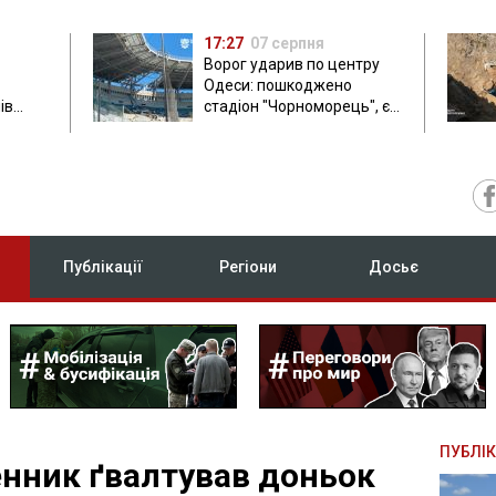
17:27
07 серпня
Ворог ударив по центру
Одеси: пошкоджено
ів
стадіон "Чорноморець", є
ла: в
постраждала
Публікації
Регіони
Досьє
ПУБЛІК
енник ґвалтував доньок