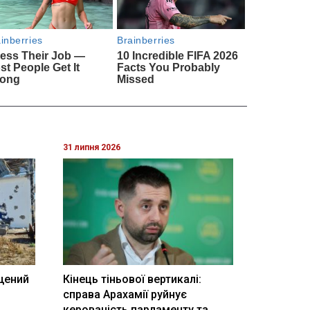
31 липня 2026
щений
Кінець тіньової вертикалі:
і
справа Арахамії руйнує
керованість парламенту та