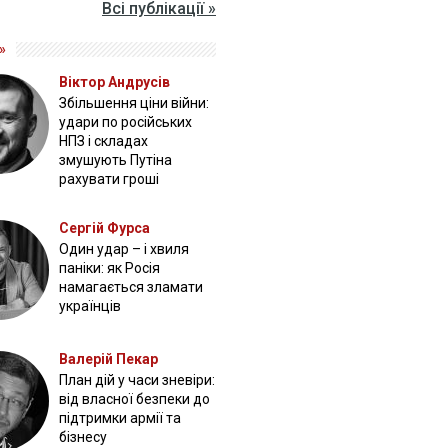
Всі публікації »
»
Віктор Андрусів
Збільшення ціни війни:
удари по російських
НПЗ і складах
змушують Путіна
рахувати гроші
Сергій Фурса
Один удар – і хвиля
паніки: як Росія
намагається зламати
українців
Валерій Пекар
План дій у часи зневіри:
від власної безпеки до
підтримки армії та
бізнесу