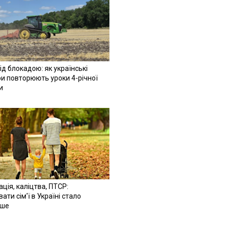
ід блокадою: як українські
и повторюють уроки 4-річної
и
ація, каліцтва, ПТСР:
ати сім'ї в Україні стало
іше