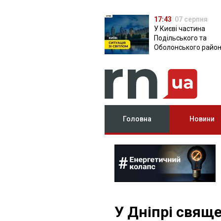
17:43
07 серпня
У Києві частина
Подільського та
Оболонського район
залишилася без світ
чому причина
Головна
Новини
У Дніпрі свящ