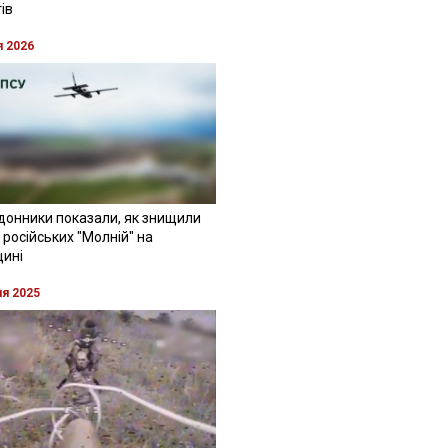
ів
я 2026
донники показали, як знищили
 російських "Молній" на
щині
ня 2025