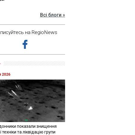
Всі блоги »
дписуйтесь на RegioNews
»
я 2026
донники показали знищення
 техніки та ліквідацію групи