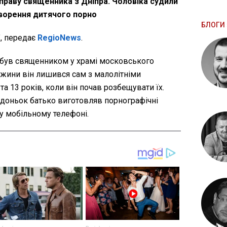
праву священника з Дніпра. Чоловіка судили
творення дитячого порно
БЛОГИ 
, передає
RegioNews
.
к був священником у храмі московського
ружини він лишився сам з малолітніми
а 13 років, коли він почав розбещувати їх.
 з доньок батько виготовляв порнографічні
му мобільному телефоні.