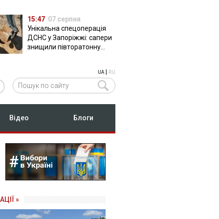
15:47
07 серпня
Унікальна спецоперація
ДСНС у Запоріжжі: сапери
знищили півторатонну
російську авіабомбу
ФАБ-500
|
UA
RU
Відео
Блоги
АЦІЇ »