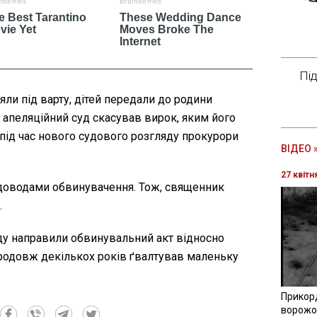
Пі
яли під варту, дітей передали до родини
і апеляційний суд скасував вирок, яким його
 під час нового судового розгляду прокурори
ВІДЕО 
27 квітн
 доводами обвинувачення. Тож, священник
.
ду направили обвинувальний акт відносно
продовж декількох років ґвалтував маленьку
Прикор
ворожої