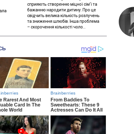
сприяють створенню міцної сім'ї та
бажанню народити дитину. Про це
вала
свідчить велика кількість розлучень
та зниження шлюбів. Інша проблема
– скорочення кількості чоло...