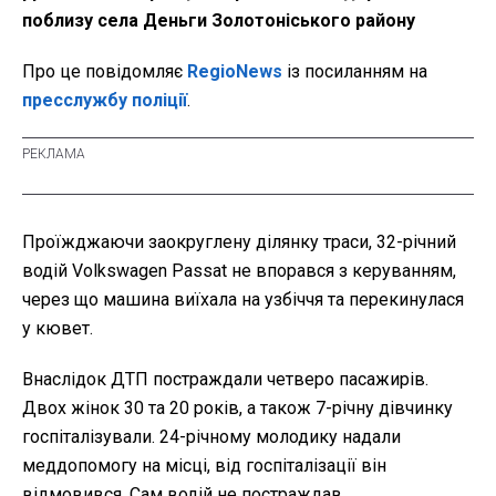
поблизу села Деньги Золотоніського району
Про це повідомляє
RegioNews
із посиланням на
пресслужбу поліції
.
Проїжджаючи заокруглену ділянку траси, 32-річний
водій Volkswagen Passat не впорався з керуванням,
через що машина виїхала на узбіччя та перекинулася
у кювет.
Внаслідок ДТП постраждали четверо пасажирів.
Двох жінок 30 та 20 років, а також 7-річну дівчинку
госпіталізували. 24-річному молодику надали
меддопомогу на місці, від госпіталізації він
відмовився. Сам водій не постраждав.