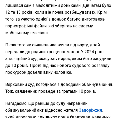
лишився сам з малолітніми доньками. Дівчатам було
12 та 13 років, коли він почав розбещувати їх. Крім
того, за участю однієї з доньок батько виготовляв
порнографічні файли, які зберігав на своєму
мобільному телефоні.
Після того як священника взяли під варту, дітей
передали до родини хрещеної матері. У 2024 році
апеляційний суд скасував вирок, яким його засудили
до 10 років. Проте під час нового судового розгляду
прокурори довели вину чоловіка.
Верховний суд погодився з доводами обвинувачення.
Тож, священник проведе за ґратами 10 років.
Нагадаємо, що раніше до суду направили
обвинувальний акт відносно жителя
Запоріжжя
,
який впродовж декількох років ґвалтував маленьку