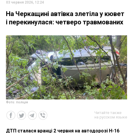
03 червня 2026, 12:24
На Черкащині автівка злетіла у кювет
і перекинулася: четверо травмованих
Фото: поліція
Читайте также
на русском языке
ДТП сталася вранці 2 червня на автодорозі Н-16