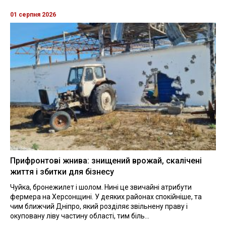
01 серпня 2026
Прифронтові жнива: знищений врожай, скалічені
життя і збитки для бізнесу
Чуйка, бронежилет і шолом. Нині це звичайні атрибути
фермера на Херсонщині. У деяких районах спокійніше, та
чим ближчий Дніпро, який розділяє звільнену праву і
окуповану ліву частину області, тим біль...