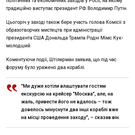
політичних та економічних заходів у Росії, на якому
традиційно виступає президент РФ Володимир Путін.
Цьогоріч у заході також бере участь голова Комісії з
образотворчих мистецтв при адміністрації
президента США Дональда Трампа Родні Мімс Кук-
молодший.
Коментуючи події, Штілерман заявив, що під час
форуму було уражено два кораблі.
"Ми дуже хотіли влаштувати гостям
екскурсію на крейсер "Москва", але, на
жаль, привести його не вдалось – тож
довелось мінуснути два інші кораблі вже
на місці проведення заходу", – сказав він.