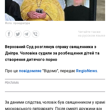
Фото: прокуратура
Читайте также
на русском языке
Верховний Суд розглянув справу священника з
Дніпра. Чоловіка судили за розбещення дітей та
створення дитячого порно
Про це
повідомляє
"Відомо", передає
RegioNews
.
За даними слідства, чоловік був священником у храмі
московського патріархату. Після смерті дружини він