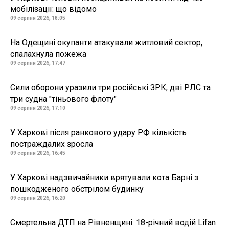
мобілізації: що відомо
09 серпня 2026, 18:05
На Одещині окупанти атакували житловий сектор,
спалахнула пожежа
09 серпня 2026, 17:47
Сили оборони уразили три російські ЗРК, дві РЛС та
три судна "тіньового флоту"
09 серпня 2026, 17:10
У Харкові після ранкового удару РФ кількість
постраждалих зросла
09 серпня 2026, 16:45
У Харкові надзвичайники врятували кота Барні з
пошкодженого обстрілом будинку
09 серпня 2026, 16:20
Смертельна ДТП на Рівненщині: 18-річний водій Lifan