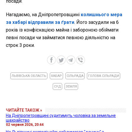
посади.
Нагадаємо, на Дніпропетровщині
колишнього мера
за хабарі відправили за ґрати
. Його засудили на 6
років із конфіскацією майна і забороною обіймати
певні посади чи займатися певною діяльністю на
строк 3 роки.
ЛЬВІВСЬКА ОБЛАСТЬ
ХАБАР
СІЛЬРАДА
ГОЛОВА СІЛЬРАДИ
СУД
ЗЕМЛЯ
ЧИТАЙТЕ ТАКОЖ »
На Дніпропетровщині судитимуть чоловіка за земельне
шахрайство
02 червня 2026, 20:44
На Львівщині експоліцейський вимагав "данину" з