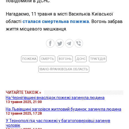
повідомили в ДСНС.
Нагадаємо, 11 травня в місті Васильків Київської
області
сталася смертельна пожежа.
Вогонь забрав
життя місцевого мешканця.
ПОЖЕЖА
СМЕРТЬ
ВОГОНЬ
ДСНС
ТРАГЕДІЯ
ІВАНО-ФРАНКІВСЬКА ОБЛАСТЬ
ЧИТАЙТЕ ТАКОЖ »
На Чернігівщині внаслідок пожежі загинула людина
13 травня 2025, 21:00
На Львівщині загорівся житловий будинок: загинула людина
12 травня 2025, 17:28
У Тернополі під час пожежі у багатоповерхівці загинув
чоловік