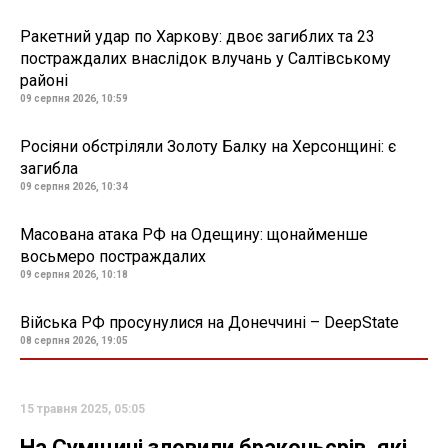
Ракетний удар по Харкову: двоє загиблих та 23
постраждалих внаслідок влучань у Салтівському
районі
09 серпня 2026, 10:59
Росіяни обстріляли Золоту Балку на Херсонщині: є
загибла
09 серпня 2026, 10:34
Масована атака РФ на Одещину: щонайменше
восьмеро постраждалих
09 серпня 2026, 10:18
Війська РФ просунулися на Донеччині – DeepState
08 серпня 2026, 19:05
15 травня 2025, 05:05
На Сумщині зловили браконьєрів, які