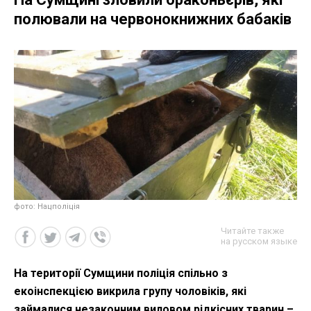
полювали на червонокнижних бабаків
фото: Нацполіція
Читайте также
на русском языке
На території Сумщини поліція спільно з
екоінспекцією викрила групу чоловіків, які
займалися незаконним виловом рідкісних тварин –