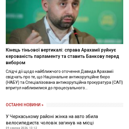
Кінець тіньової вертикалі: справа Арахамії руйнує
керованість парламенту та ставить Банкову перед
вибором
Слідчі дії щодо найближчого оточення Давида Арахамії
свідчать про те, що Національне антикорупційне бюро
(НАБУ) та Спеціалізована антикорупційна прокуратура (САП)
впритул наблизилися до процесуального...
ОСТАННІ НОВИНИ »
У Черкаському районі жінка на авто збила
велосипедиста: чоловік загинув на місці
09 серпня 2026, 13:12