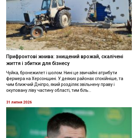
Прифронтові жнива: знищений врожай, скалічені
життя і збитки для бізнесу
Чуйка, бронежилет і шолом. Нині це звичайні атрибути
фермера на Херсонщині. У деяких районах спокійніше, та
чим ближчий Дніпро, який розділяє звільнену праву і
окуповану ліву частину області, тим біль...
31 липня 2026