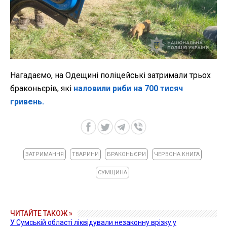
Нагадаємо, на Одещині поліцейські затримали трьох
браконьєрів, які
наловили риби на 700 тисяч
гривень.
ЗАТРИМАННЯ
ТВАРИНИ
БРАКОНЬЄРИ
ЧЕРВОНА КНИГА
СУМЩИНА
ЧИТАЙТЕ ТАКОЖ »
У Сумській області ліквідували незаконну врізку у