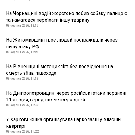
На Черкащині водій жорстоко побив собаку палицею
та намагався переїхати іншу тварину
09 серпня 2026, 12:55
На Житомирщині троє людей постраждали через
нічну атаку РФ
09 серпня 2026, 12:21
На Рівненщині мотоцикліст без посвідчення на
смерть збив пішохода
09 серпня 2026, 11:58
На Дніпропетровщині через російські атаки поранені
11 людей, серед них четверо дітей
09 серпня 2026, 11:40
У Харкові жінка організувала нарколазні у власній
квартирі
09 серпня 2026, 11:22