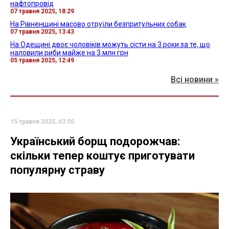
нафтопровід
07 травня 2025, 18:29
На Рівненщині масово отруїли безпритульних собак
07 травня 2025, 13:43
На Одещині двоє чоловіків можуть сісти на 3 роки за те, що
наловили риби майже на 3 млн грн
05 травня 2025, 12:49
Всі новини »
15 травня 2025, 03:50
Український борщ подорожчав:
скільки тепер коштує приготувати
популярну страву