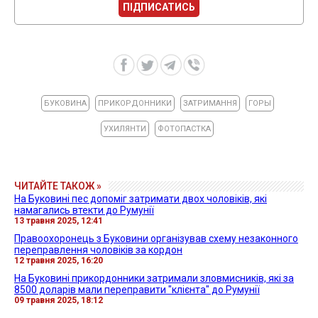
ПІДПИСАТИСЬ
БУКОВИНА
ПРИКОРДОННИКИ
ЗАТРИМАННЯ
ГОРЫ
УХИЛЯНТИ
ФОТОПАСТКА
ЧИТАЙТЕ ТАКОЖ »
На Буковині пес допоміг затримати двох чоловіків, які
намагались втекти до Румунії
13 травня 2025, 12:41
Правоохоронець з Буковини організував схему незаконного
переправлення чоловіків за кордон
12 травня 2025, 16:20
На Буковині прикордонники затримали зловмисників, які за
8500 доларів мали переправити "клієнта" до Румунії
09 травня 2025, 18:12