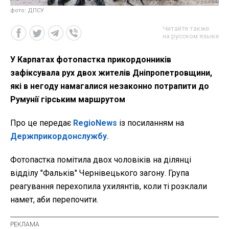
фото: ДПСУ
Читайте также
на русском языке
У Карпатах фотопастка прикордонників
зафіксувала рух двох жителів Дніпропетровщини,
які в негоду намагалися незаконно потрапити до
Румунії гірським маршрутом
Про це передає
RegioNews
із посиланням на
Держприкордонслужбу.
Фотопастка помітила двох чоловіків на ділянці
відділу "Фальків" Чернівецького загону. Група
реагування перехопила ухилянтів, коли ті розклали
намет, аби перепочити.