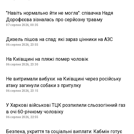
"Навіть нормально йти не могла": співачка Надя
Дорофєєва зізналась про серйозну травму
07 серпня 2026, 00:35
Дизель пішов на спад: які зараз цінники на АЗС
06 серпня 2026, 23:55
На Київщині на пляжі помер чоловік
06 серпня 2026, 23:30
Не витримали вибухи: на Київщині через російську
атаку загинули собаки з притулку
06 серпня 2026, 23:15
У Харкові військові ТЦК розпилили сльозогінний газ
в очі 60-річному чоловіку
06 серпня 2026, 22:55
Безпека, укриття та соціальні виплати: Кабмін готує