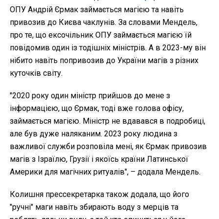
ОПУ Андрій Єрмак займається магією та навіть
привозив до Києва чаклунів. За словами Мендель,
про те, що ексочільник ОПУ займається магією їй
повідомив один із тодішніх міністрів. А в 2023-му він
нібито навіть попривозив до України магів з різних
куточків світу.
"2020 року один міністр прийшов до мене з
інформацією, що Єрмак, тоді вже голова офісу,
займається магією. Міністр не вдавався в подробиці,
але був дуже наляканим. 2023 року людина з
важливої служби розповіла мені, як Єрмак привозив
магів з Ізраїлю, Грузії і якоїсь країни Латинської
Америки для магічних ритуалів", – додала Мендель.
Колишня прессекретарка також додала, що його
"ручні" маги навіть збирають воду з мерців та