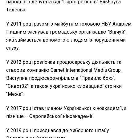
народного депутата від "Партії регіонів" Ельбруса
Тедеєва.
У 2011 році разом із майбутнім головою НБУ Андрієм
Пишним заснував громадську організацію "Відчуй",
яка займається допомогою людям із порушеннями
слуху.
У 2012 році розпочав продюсерську діяльність та
створив компанію Garnet International Media Group.
Виступив продюсером фільмів "Правило бою",
"Сквот32", а також українсько-словацької стрічки
"Межа".
У 2017 році став членом Української кіноакадемії, а
пізніше – Європейської кіноакадемії.
У 2019 році приєднався до виборчого штабу