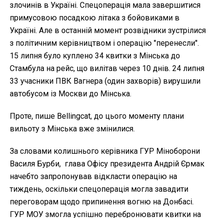
злочинів в Україні. Спецоперація мала завершитися
примусовою посадкою літака з бойовиками в
Україні. Але в останній момент розвідники зустрілися
з політичним керівництвом і операцію "перенесли".
15 липня було куплено 34 квитки з Мінська до
Стамбула на рейс, що вилітав через 10 днів. 24 липня
33 учасники ПВК Вагнера (один захворів) вирушили
автобусом із Москви до Мінська.
Проте, пише Bellingcat, до цього моменту плани
вильоту з Мінська вже змінилися.
За словами колишнього керівника ГУР Міноборони
Василя Бурби, глава Офісу президента Андрій Єрмак
начебто запропонував відкласти операцію на
тиждень, оскільки спецоперація могла завадити
переговорам щодо припинення вогню на Донбасі.
ГУР МОУ змогла успішно перебронювати квитки на