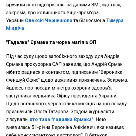
вручили нові підозри, але, за даними ЗМІ, йдеться,
зокрема, про колишнього віце-прем'єра
України
Олексія Чернишова
та бізнесмена
Тимура
Міндіча.
"Гадалка" Єрмака та чорна магія в ОП
Під час суду щодо запобіжного заходу для Андрія
Єрмака прокурорка САП заявила, що Андрій Єрмак
нібито радився з контактом, підписаним "Вероника
Феншуй Офис" щодо важливих призначень. Зокрема,
йшлось про посади міністра охорони здоров'я,
заступника керівника Офісу президента України.
Щодо останнього, через кілька місяців на цю посаду
призначили Олега Татарова. Згодом журналісти
з'ясували,
хто така "гадалка Єрмака"
. Нею
виявилась 51-річна Вероніка Анікієвич, яка називає
себе консультанткою з астрології. Її батькоє