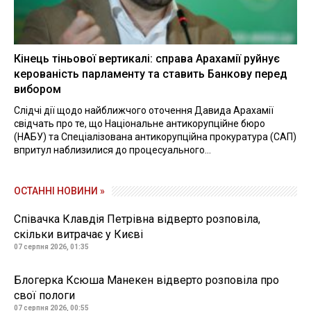
Кінець тіньової вертикалі: справа Арахамії руйнує
керованість парламенту та ставить Банкову перед
вибором
Слідчі дії щодо найближчого оточення Давида Арахамії
свідчать про те, що Національне антикорупційне бюро
(НАБУ) та Спеціалізована антикорупційна прокуратура (САП)
впритул наблизилися до процесуального...
ОСТАННІ НОВИНИ »
Співачка Клавдія Петрівна відверто розповіла,
скільки витрачає у Києві
07 серпня 2026, 01:35
Блогерка Ксюша Манекен відверто розповіла про
свої пологи
07 серпня 2026, 00:55