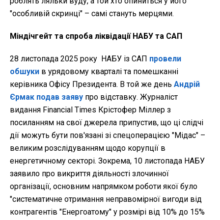
роблять ляльки вуду, а той хто опиниться у його
"особливій скринці" – самі стануть мерцями.
Міндічгейт та спроба ліквідації НАБУ та САП
28 листопада 2025 року НАБУ із САП
провели
обшуки
в урядовому кварталі та помешканні
керівника Офісу Президента. В той же день
Андрій
Єрмак подав заяву
про відставку. Журналіст
видання Financial Times Крістофер Міллер з
посиланням на свої джерела припустив, що ці слідчі
дії можуть бути пов'язані зі спецоперацією "Мідас" –
великим розслідуванням щодо корупції в
енергетичному секторі. Зокрема, 10 листопада НАБУ
заявило про викриття діяльності злочинної
організації, основним напрямком роботи якої було
"систематичне отримання неправомірної вигоди від
контрагентів "Енергоатому" у розмірі від 10% до 15%