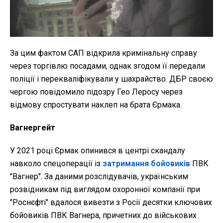
За цим фактом САП відкрила кримінальну справу
через торгівлю посадами, однак згодом її передали
поліції і перекваліфікували у шахрайство. ДБР своєю
чергою повідомило підозру Гео Леросу через
відмову спростувати наклеп на брата Єрмака.
Вагнергейт
У 2021 році Єрмак опинився в центрі скандалу
навколо спецоперації із
затримання бойовиків
ПВК
"Вагнер". За даними розслідувачів, українським
розвідникам під виглядом охоронної компанії при
"Роснєфті" вдалося вивезти з Росії десятки ключових
бойовиків ПВК Вагнера, причетних до військових