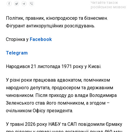
Читайте також
російською мовою
Політик, правник, кінопродюсер та бізнесмен.
Фігурант антикорупційних розслідувань.
Сторінка у
Facebook
Telegram
Народився 21 листопада 1971 року у Києві.
У різні роки працював адвокатом, помічником
народного депутата, продюсером та державним
чиновником. Після приходу до влади Володимира
Зеленського став його помічником, а згодом –
очільником Офісу президента.
У травні 2026 року НАБУ та САП повідомили Єрмаку
про підозру у справі щодо легалізації понад 460 млн