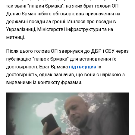
так звані "плівки Єрмака", на яких брат голови ОП
Денис Єрмак нібито обговорював призначення на
державні посади за гроші. Йшлося про посади в
Укрзалізниці, Міністерстві інфраструктури та на
митниці.
Після цього голова ОП звернувся до ДБР і СБУ через
публікацію "плівок Єрмака" для встановлення їх
достовірності. Брат Єрмака
підтвердив
їх
достовірність, однак зазначив, що вони є нарізкою з
вирваними із контексту фразами.