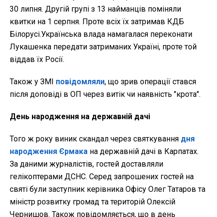
30 липня. Другій групі з 13 найманців поміняли
квитки на 1 серпня. Проте всіх їх затримав КДБ
Білорусі.Українська влада намагалася переконати
Лукашенка передати затриманих Україні, проте той
віддав їх Росії.
Також у ЗМІ
повідомляли
, що зрив операції стався
після доповіді в ОП через витік чи наявність "крота".
День народження на державній дачі
Того ж року виник скандал через святкування
дня
народження Єрмака
на державній дачі в Карпатах.
За даними журналістів, гостей доставляли
гелікоптерами ДСНС. Серед запрошених гостей на
святі були заступник керівника Офісу Олег Татаров та
міністр розвитку громад та територій Олексій
Чернишов. Також повідомляється, що в день