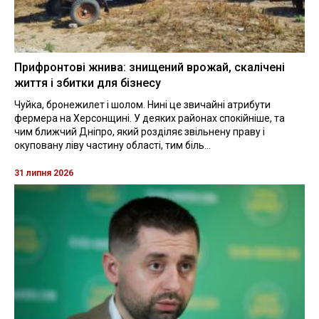
Прифронтові жнива: знищений врожай, скалічені
життя і збитки для бізнесу
Чуйка, бронежилет і шолом. Нині це звичайні атрибути
фермера на Херсонщині. У деяких районах спокійніше, та
чим ближчий Дніпро, який розділяє звільнену праву і
окуповану ліву частину області, тим біль...
31 липня 2026