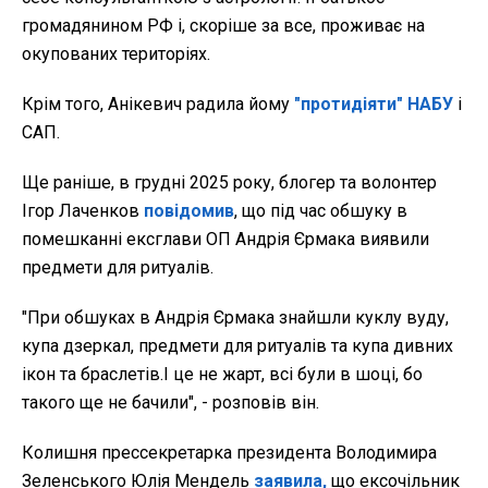
громадянином РФ і, скоріше за все, проживає на
окупованих територіях.
Крім того, Анікевич радила йому
"протидіяти" НАБУ
і
САП.
Ще раніше, в грудні 2025 року, блогер та волонтер
Ігор Лаченков
повідомив
, що під час обшуку в
помешканні ексглави ОП Андрія Єрмака виявили
предмети для ритуалів.
"При обшуках в Андрія Єрмака знайшли куклу вуду,
купа дзеркал, предмети для ритуалів та купа дивних
ікон та браслетів.І це не жарт, всі були в шоці, бо
такого ще не бачили", - розповів він.
Колишня прессекретарка президента Володимира
Зеленського Юлія Мендель
заявила,
що ексочільник