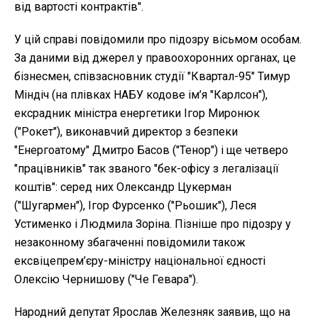
від вартості контрактів".
У цій справі повідомили про підозру вісьмом особам.
За даними від джерел у правоохоронних органах, це
бізнесмен, співзасновник студії "Квартал-95" Тимур
Міндіч (на плівках НАБУ кодове ім’я "Карлсон"),
ексрадник міністра енергетики Ігор Миронюк
("Рокет"), виконавчий директор з безпеки
"Енергоатому" Дмитро Басов ("Тенор") і ще четверо
"працівників" так званого "бек-офісу з легалізації
коштів": серед них Олександр Цукерман
("Шугармен"), Ігор Фурсенко ("Рьошик"), Леся
Устименко і Людмила Зоріна. Пізніше про підозру у
незаконному збагаченні повідомили також
ексвіцепрем’єру-міністру національної єдності
Олексію Чернишову ("Че Гевара").
Народний депутат Ярослав Железняк заявив, що на