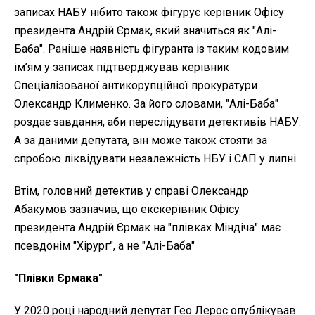
записах НАБУ нібито також фігурує керівник Офісу
президента Андрій Єрмак, який значиться як "Алі-
Баба". Раніше наявність фігуранта із таким кодовим
ім’ям у записах підтверджував керівник
Спеціалізованої антикорупційної прокуратури
Олександр Клименко. За його словами, "Алі-Баба"
роздає завдання, аби переслідувати детективів НАБУ.
А за даними депутата, він може також стояти за
спробою ліквідувати незалежність НБУ і САП у липні.
Втім, головний детектив у справі Олександр
Абакумов зазначив, що екскерівник Офісу
президента Андрій Єрмак на "плівках Міндіча" має
псевдонім "Хірург", а не "Алі-Баба"
"Плівки Єрмака"
У 2020 році народний депутат Гео Лерос опублікував