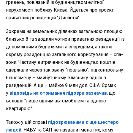
гривень, пов'язаній із будівництвом елітної
нерухомості поблизу Києва. Йдеться про проєкт
приватних резиденцій
"Династія".
Зокрема на земельних ділянках загальною площею
близько 8 га зводили чотири приватних резиденції із
допоміжними будівлями та спорудами, а також
окрему резиденцію загального користування – спа-
зони. Частину витрачених на будівництво коштів
одержали через так звану "пральню", підконтрольну
бізнесмену – майбутньому власнику однієї з
резиденцій. А це – майже 9 млн дол. США. Єрмак
у
відповідь на отримання підозри зазначив
, що
володіє "лише одним автомобілем та однією
квартирою".
Також у цій справі
підозрюваними є ще шестеро
людей
. НАБУ та САП не назвали імена тих, кому