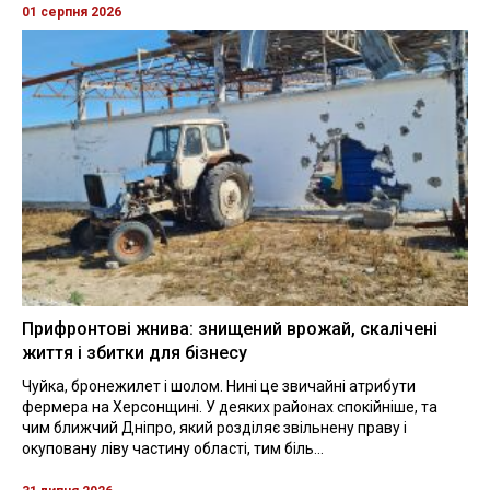
01 серпня 2026
Прифронтові жнива: знищений врожай, скалічені
життя і збитки для бізнесу
Чуйка, бронежилет і шолом. Нині це звичайні атрибути
фермера на Херсонщині. У деяких районах спокійніше, та
чим ближчий Дніпро, який розділяє звільнену праву і
окуповану ліву частину області, тим біль...