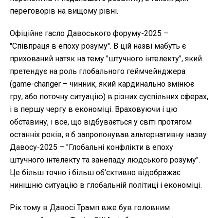
переговорів на вищому рівні.
Офіційне гасло Давоського форуму-2025 –
"Співпраця в епоху розуму". В цій назві мабуть є
прихований натяк на тему "штучного інтелекту", який
претендує на роль глобального геймчейнджера
(game-changer – чинник, який кардинально змінює
гру, або поточну ситуацію) в різних суспільних сферах,
і в першу чергу в економіці. Враховуючи і цю
обставину, і все, що відбувається у світі протягом
останніх років, я б запропонував альтернативну назву
Давосу-2025 – "Глобальні конфлікти в епоху
штучного інтелекту та занепаду людського розуму".
Це більш точно і більш об’єктивно відображає
нинішню ситуацію в глобальній політиці і економіці.
Рік тому в Давосі Трамп вже був головним