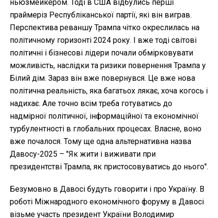
ньюзмейкером. Тоді в США відбулись перші
праймеріз Республіканської партії, які він виграв.
Перспектива реваншу Трампа чітко окреслилась на
політичному горизонті 2024 року. І вже тоді світові
політичні і бізнесові лідери почали обмірковувати
можливість, наслідки та ризики повернення Трампа у
Білий дім. Зараз він вже повернувся. Це вже нова
політична реальність, яка багатьох лякає, хоча когось і
надихає. Але точно всім треба готуватись до
надмірної політичної, інформаційної та економічної
турбулентності в глобальних процесах. Власне, воно
вже почалося. Тому ще одна альтернативна назва
Давосу-2025 – "Як жити і виживати при
президентстві Трампа, як пристосовуватись до нього".
Безумовно в Давосі будуть говорити і про Україну. В
роботі Міжнародного економічного форуму в Давосі
візьме участь президент України Володимир