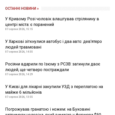
ОСТАННІ НОВИНИ »
У Кривому Розі чоловік влаштував стрілянину в
центрі міста: є поранений
07 серпня 2026, 15:15
У Харкові зіткнулися автобус і два авто: дев'ятеро
людей травмовані
07 серпня 2026, 14:55
Росіяни вдарили по Ізюму з РСЗВ: загинули двоє
людей, ще четверо постраждали
07 серпня 2026, 14:29
У Києві для лікарні закупили УЗД з переплатою на
майже 6 мільйонів
07 серпня 2026, 13:55
Погрожував гранатою і ножем: на Буковині
затримали чоловіка, який вимагав у фермера $50