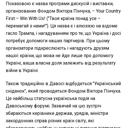
Показовою є назва програми дискусій і виставки,
організованих Фондом Віктора Пінчука, – Your Country
First – Win With Us! ("Твоя країна понад усе –
перемагай з нами!"). Ця назва є і алюзією на відоме
гасло Трампа, і нагадуванням про те, що Україна і досі
потребує допомоги наших партнерів. При цьому
організатори підкреслюють і нагадують друзям
нашої країни, що мова не йде лише про допомогу
Україні, ваша власна доля залежить від результату
війни в Україні.
Також традиційно в Давосі відбудеться "Український
сніданок", який проводиться Фондом Віктора Пінчука.
Це найбільш статусна українська подія на
Давоському форумі. Зазвичай на цю зустріч
збираються керівники держав, урядів, міністри
закордонних справ різних країн світу, які