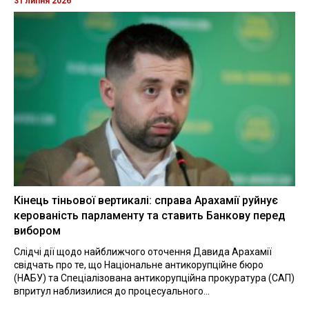
31 липня 2026
Кінець тіньової вертикалі: справа Арахамії руйнує
керованість парламенту та ставить Банкову перед
вибором
Слідчі дії щодо найближчого оточення Давида Арахамії
свідчать про те, що Національне антикорупційне бюро
(НАБУ) та Спеціалізована антикорупційна прокуратура (САП)
впритул наблизилися до процесуального...