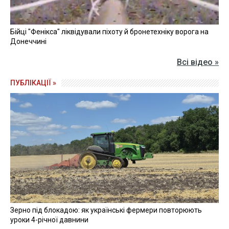
Бійці "Фенікса" ліквідували піхоту й бронетехніку ворога на
Донеччині
Всі відео »
ПУБЛІКАЦІЇ »
Зерно під блокадою: як українські фермери повторюють
уроки 4-річної давнини