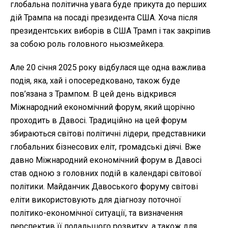
глобальна політична увага буде прикута до перших
дій Трампа на посаді президента США. Хоча після
президентських виборів в США Трамп і так закріпив
за собою роль головного ньюзмейкера.
Але 20 січня 2025 року відбулася ще одна важлива
подія, яка, хай і опосередковано, також буде
пов’язана з Трампом. В цей день відкрився
Міжнародний економічний форум, який щорічно
проходить в Давосі. Традиційно на цей форум
збираються світові політичні лідери, представники
глобальних бізнесових еліт, громадські діячі. Вже
давно Міжнародний економічний форум в Давосі
став одною з головних подій в календарі світової
політики. Майданчик Давоського форуму світові
еліти використовують для діагнозу поточної
політико-економічної ситуації, та визначення
перспектив її подальшого розвитку, а також для