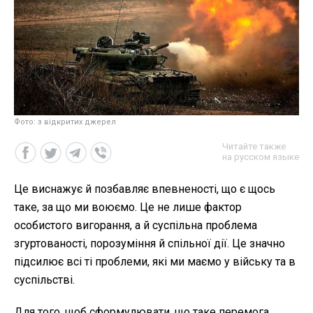
Фото: з відкритих джерел
Читайте также
на русском языке
Це виснажує й позбавляє впевненості, що є щось
таке, за що ми воюємо. Це не лише фактор
особистого вигорання, а й суспільна проблема
згуртованості, порозуміння й спільної дії. Це значно
підсилює всі ті проблеми, які ми маємо у війську та в
суспільстві.
Для того, щоб сформулювати, що таке перемога,