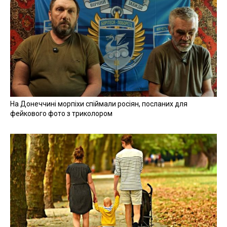
На Донеччині морпіхи спіймали росіян, посланих для
фейкового фото з триколором