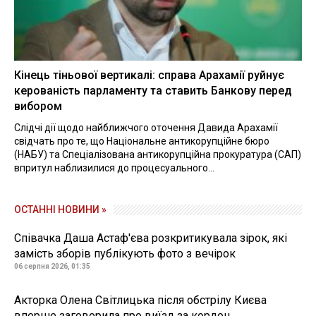
Кінець тіньової вертикалі: справа Арахамії руйнує
керованість парламенту та ставить Банкову перед
вибором
Слідчі дії щодо найближчого оточення Давида Арахамії
свідчать про те, що Національне антикорупційне бюро
(НАБУ) та Спеціалізована антикорупційна прокуратура (САП)
впритул наблизилися до процесуального...
ОСТАННІ НОВИНИ »
Співачка Даша Астаф'єва розкритикувала зірок, які
замість зборів публікують фото з вечірок
06 серпня 2026, 01:35
Акторка Олена Світлицька після обстрілу Києва
вперше заговорила про виїзд за кордон