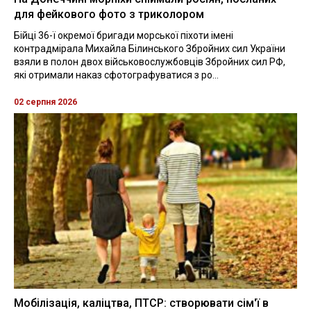
для фейкового фото з триколором
Бійці 36-ї окремої бригади морської піхоти імені
контрадмірала Михайла Білинського Збройних сил України
взяли в полон двох військовослужбовців Збройних сил РФ,
які отримали наказ сфотографуватися з ро...
02 серпня 2026
Мобілізація, каліцтва, ПТСР: створювати сім'ї в