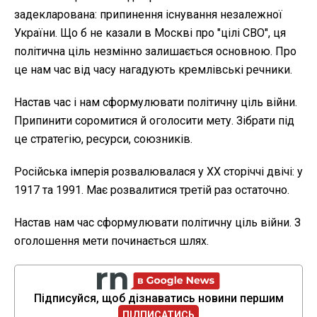
задекларована: припинення існування незалежної
України. Що б не казали в Москві про "цілі СВО", ця
політична ціль незмінно залишається основною. Про
це нам час від часу нагадують кремлівські речники.
Настав час і нам сформулювати політичну ціль війни.
Припинити соромитися й оголосити мету. Зібрати під
це стратегію, ресурси, союзників.
Російська імперія розвалювалася у ХХ сторіччі двічі: у
1917 та 1991. Має розвалитися третій раз остаточно.
Настав нам час сформулювати політичну ціль війни. З
оголошення мети починається шлях.
Підписуйся, щоб дізнаватись новини першим
ПІДПИСАТИСЬ