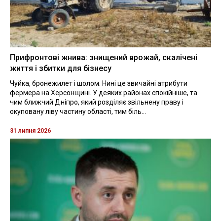
Прифронтові жнива: знищений врожай, скалічені
життя і збитки для бізнесу
Чуйка, бронежилет і шолом. Нині це звичайні атрибути
фермера на Херсонщині. У деяких районах спокійніше, та
чим ближчий Дніпро, який розділяє звільнену праву і
окуповану ліву частину області, тим біль...
31 липня 2026