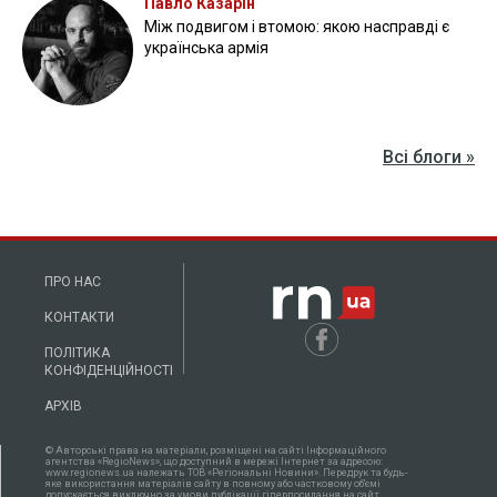
Павло Казарін
Між подвигом і втомою: якою насправді є
українська армія
Всі блоги »
ПРО НАС
КОНТАКТИ
ПОЛІТИКА
КОНФІДЕНЦІЙНОСТІ
АРХІВ
© Авторські права на матеріали, розміщені на сайті Інформаційного
агентства «RegioNews», що доступний в мережі Інтернет за адресою:
www.regionews.ua належать ТОВ «Регіональні Новини». Передрук та будь-
яке використання матеріалів сайту в повному або частковому об'ємі
допускається виключно за умови публікації гіперпосилання на сайт