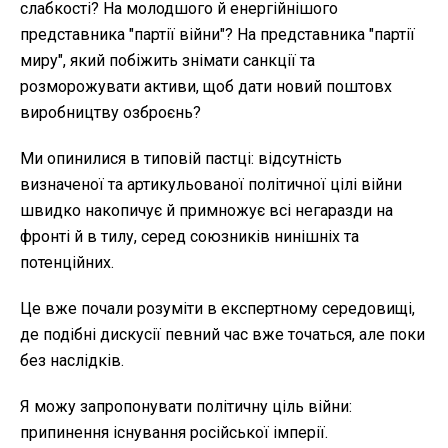
слабкості? На молодшого й енергійнішого
представника "партії війни"? На представника "партії
миру", який побіжить знімати санкції та
розморожувати активи, щоб дати новий поштовх
виробництву озброєнь?
Ми опинилися в типовій пастці: відсутність
визначеної та артикульованої політичної цілі війни
швидко накопичує й примножує всі негаразди на
фронті й в тилу, серед союзників нинішніх та
потенційних.
Це вже почали розуміти в експертному середовищі,
де подібні дискусії певний час вже точаться, але поки
без наслідків.
Я можу запропонувати політичну ціль війни:
припинення існування російської імперії.