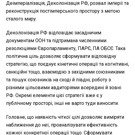
Деімперіалізація, Деколонізація РФ, розвал імперії та
реконструкція постімперського простору з метою
сталого миру.
Деколонізація РФ відповідає засадничим
документам ООН та підтримана численними
резолюціями Європарламенту, ПАРЄ, ПА ОБСЄ. Така
політична ціль дозволяє сформувати відповідну
стратегію, що поєднує кінетичні операції та когнітивні,
санкційні тощо, взаємодію з західними союзниками
та пошук союзників на сході й півдні, роботу з
різними цільовими авдиторіями всередині й зовні
РФ. Окремі елементи цієї стратегії вже є у
публічному просторі, інші не варто туди виносити.
Головне, що наявність чіткої цілі дозволяє виміряти
наближення до неї, проаналізувати ефективність
кожної конкретної операції тощо. Сформувати