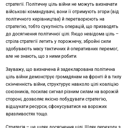
стратегії. Політичну ціль війни не можуть визначати
військові командувачі, вони її отримують згори (від
політичного керівництва) й перетворюють на
стратегію, тобто сукупність операцій, що призводять
до досягнення політичної цілі. Якщо невідома ціль –
стріла стратегії летить у порожнечу, збройні сили
здобувають масу тактичних й оперативних перемог,
але не знають, що з ними робити.
Зауважу, що визначена й задекларована політична
ціль війни демонструє громадянам на фронті й в тилу
скінченність війни, структурує навколо цілі коаліцію
союзників, посилає сигнал різним силам на ворожій
стороні, дозволяє якісно побудувати стратегію,
відшукати ресурси, сфокусуватися на ворожих
вразливостях тощо.
Стратегія – це шлях досягнення цілі. Шлях переходу з