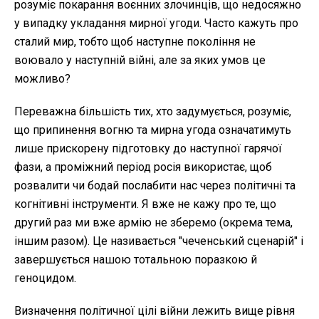
розуміє покарання воєнних злочинців, що недосяжно
у випадку укладання мирної угоди. Часто кажуть про
сталий мир, тобто щоб наступне покоління не
воювало у наступній війні, але за яких умов це
можливо?
Переважна більшість тих, хто задумується, розуміє,
що припинення вогню та мирна угода означатимуть
лише прискорену підготовку до наступної гарячої
фази, а проміжний період росія використає, щоб
розвалити чи бодай послабити нас через політичні та
когнітивні інструменти. Я вже не кажу про те, що
другий раз ми вже армію не зберемо (окрема тема,
іншим разом). Це називається "чеченський сценарій" і
завершується нашою тотальною поразкою й
геноцидом.
Визначення політичної цілі війни лежить вище рівня