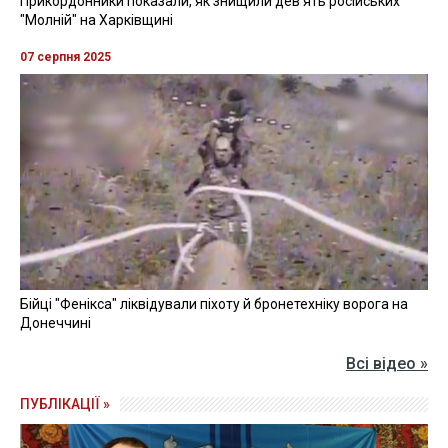
Прикордонники показали, як знищили девʼять російських
"Молній" на Харківщині
07 серпня 2025
Бійці "Фенікса" ліквідували піхоту й бронетехніку ворога на
Донеччині
Всі відео »
ПУБЛІКАЦІЇ »