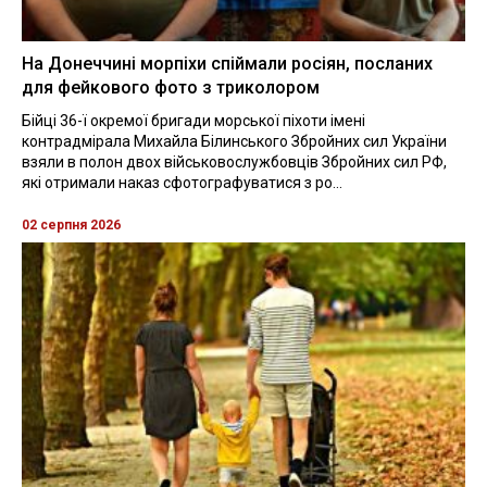
На Донеччині морпіхи спіймали росіян, посланих
для фейкового фото з триколором
Бійці 36-ї окремої бригади морської піхоти імені
контрадмірала Михайла Білинського Збройних сил України
взяли в полон двох військовослужбовців Збройних сил РФ,
які отримали наказ сфотографуватися з ро...
02 серпня 2026