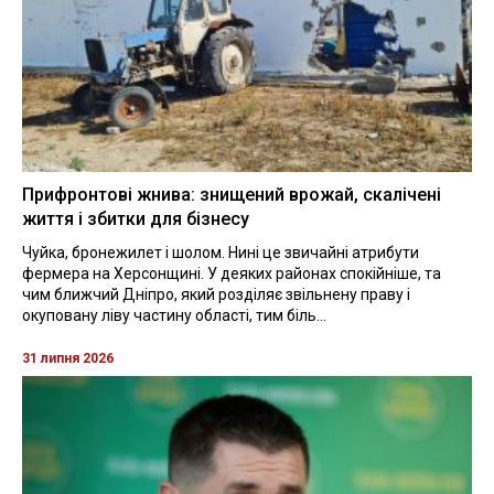
Прифронтові жнива: знищений врожай, скалічені
життя і збитки для бізнесу
Чуйка, бронежилет і шолом. Нині це звичайні атрибути
фермера на Херсонщині. У деяких районах спокійніше, та
чим ближчий Дніпро, який розділяє звільнену праву і
окуповану ліву частину області, тим біль...
31 липня 2026