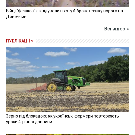
Бійці "Фенікса" ліквідували піхоту й бронетехніку ворога на
Донеччині
Всі відео »
ПУБЛІКАЦІЇ »
Зерно під блокадою: як українські фермери повторюють
уроки 4-річної давнини