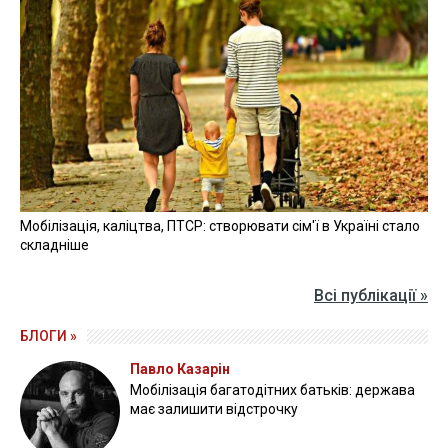
Мобілізація, каліцтва, ПТСР: створювати сім'ї в Україні стало
складніше
Всі публікації »
БЛОГИ »
Павло Казарін
Мобілізація багатодітних батьків: держава
має залишити відстрочку