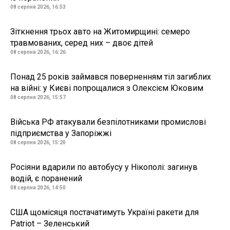
08 серпня 2026, 16:53
Зіткнення трьох авто на Житомирщині: семеро
травмованих, серед них – двоє дітей
08 серпня 2026, 16:26
Понад 25 років займався поверненням тіл загиблих
на війні: у Києві попрощалися з Олексієм Юковим
08 серпня 2026, 15:57
Війська РФ атакували безпілотниками промислові
підприємства у Запоріжжі
08 серпня 2026, 15:20
Росіяни вдарили по автобусу у Нікополі: загинув
водій, є поранений
08 серпня 2026, 14:50
США щомісяця постачатимуть Україні ракети для
Patriot – Зеленський