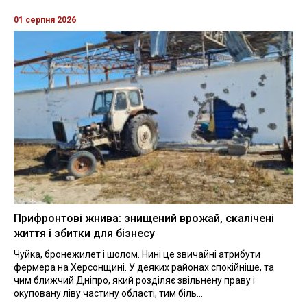
01 серпня 2026
Прифронтові жнива: знищений врожай, скалічені
життя і збитки для бізнесу
Чуйка, бронежилет і шолом. Нині це звичайні атрибути
фермера на Херсонщині. У деяких районах спокійніше, та
чим ближчий Дніпро, який розділяє звільнену праву і
окуповану ліву частину області, тим біль...