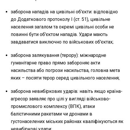
заборона нападів на цивільні об'єкти: відповідно
до Додаткового протоколу I (ст. 51), цивільне
населення загалом та окремі цивільні особи не
повинні бути об'єктом нападів. Удари мають
завдаватися виключно по військових об'єктах;
заборона залякування (терору): міжнародне
гуманітарне право прямо забороняє акти
насильства або погрози насильства, головна мета
яких – посіяти терор серед цивільного населення;
заборона невибіркових ударів: навіть якщо країна-
агресор заявляє про цілі у вигляді військово-
промислового комплексу (ВПК), атаки
балістичними ракетами чи дронами в
густонаселених міських районах кваліфікуються як
невибіркові удари;