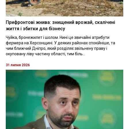
Прифронтові жнива: знищений врожай, скалічені
життя і збитки для бізнесу
Чуйка, бронежилет і шолом. Нині це звичайні атрибути
фермера на Херсонщині. У деяких районах спокійніше, та
чим ближчий Дніпро, який розділяє звільнену праву і
окуповану ліву частину області, тим біль...
31 липня 2026