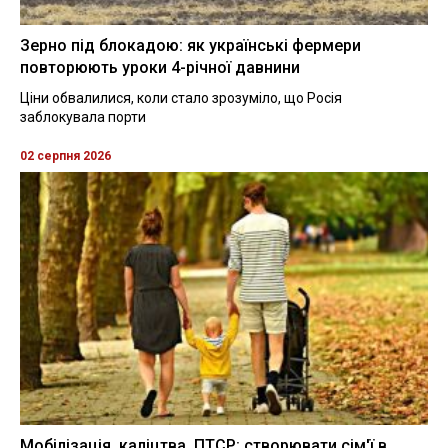
Зерно під блокадою: як українські фермери
повторюють уроки 4-річної давнини
Ціни обвалилися, коли стало зрозуміло, що Росія
заблокувала порти
02 серпня 2026
Мобілізація, каліцтва, ПТСР: створювати сім'ї в