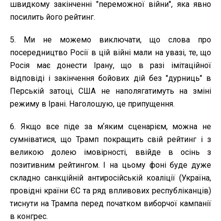
швидкому закінченні "переможної війни", яка явно
посилить його рейтинг.
5. Ми не можемо виключати, що слова про
посередництво Росії в цій війні мали на увазі, те, що
Росія має донести Ірану, що в разі імітаційної
відповіді і закінчення бойових дій без "дурниць" в
Перській затоці, США не наполягатимуть на зміні
режиму в Ірані. Наголошую, це припущення.
6. Якщо все піде за мʼяким сценарієм, можна не
сумніватися, що Трамп покращить свій рейтинг і з
великою долею імовірності, ввійде в осінь з
позитивним рейтингом. І на цьому фоні буде дуже
складно санкційній антиросійській коаліції (Україна,
провідні країни ЄС та ряд впливових республіканців)
тиснути на Трампа перед початком виборчої кампанії
в конгрес.