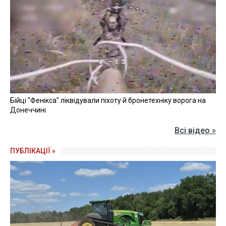
Бійці "Фенікса" ліквідували піхоту й бронетехніку ворога на
Донеччині
Всі відео »
ПУБЛІКАЦІЇ »