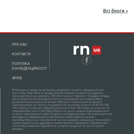
Всі блоги »
ПРО НАС
КОНТАКТИ
ПОЛІТИКА
КОНФІДЕНЦІЙНОСТІ
АРХІВ
© Авторські права на матеріали, розміщені на сайті Інформаційного
агентства «RegioNews», що доступний в мережі Інтернет за адресою:
www.regionews.ua належать ТОВ «Регіональні Новини». Передрук та будь-
яке використання матеріалів сайту в повному або частковому об'ємі
допускається виключно за умови публікації гіперпосилання на сайт
www.regionews.ua. Тексти поширюються нa умовах ліцензії CC-BY-SA ТОВ
«Регіональні новини», Інформаційне агентство «Регіональні новини» та
Інформаційне агентство «RegioNews» не несуть жодної відповідальності
за зміст і достовірність фактів, думок, поглядів, аргументів та висновки, які
викладені у інформаційних матеріалах, опублікованих на сайті
www.RegioNews.ua з посиланням на інші джерела інформації (телевізійні
канали, радіостанції, друковані засоби масової інформації, інформаційні
агентства, незалежні журналісти, інтернет-видання та інші інтернет-
ресурси).