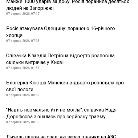
Майже 1000 ударів за добу: Росія поранила десятьох
людей на Запоріжжі
07 серпня 2026, 07:17
Росія атакувала Одещину: поранено 16-річного
хлопця
07 серпня 2026, 07:05
Співачка Клавдія Петрівна відверто розповіла,
скільки витрачає у Києві
07 серпня 2026, 01:35
Блогерка Ксюша Манекен відверто розповіла про
свої пологи
07 серпня 2026, 00:55
"Навіть нормально йти не могла": співачка Надя
Дорофєєва зізналась про серйозну травму
07 серпня 2026, 00:35
Дизель пішов на спад: які зараз цінники на АЗС