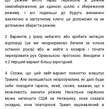
що режим аятол зараз перейшов в режим
самозбереження, де єдиною ціллю є збереження
режиму. І всі подальші дії будуть визначені
виключно в наступному ключі: це допоможе чи не
допоможе зберегти режим.
3. Варіантів у Ірану небагато: або зробити імітацію
відповіді (це ми неодноразово бачили за кілька
останніх років) або ж зайти з козирів і почати
перекривати рух Ормузькою протокою. Виходячи з
п.2 перший варіант більш вірогідний.
4. Схоже, що цей лайт-варіант повністю влаштує
Трампа. Але залишається незрозумілим, як далі буде
себе поводити Ізраїль, який, схоже, вважає, що є
можливість змінити режим. Наскільки серйозно
може натиснути США на Нетаньяху, поки сказати
складно, хоча повторюся: Трамп зацікавлений в