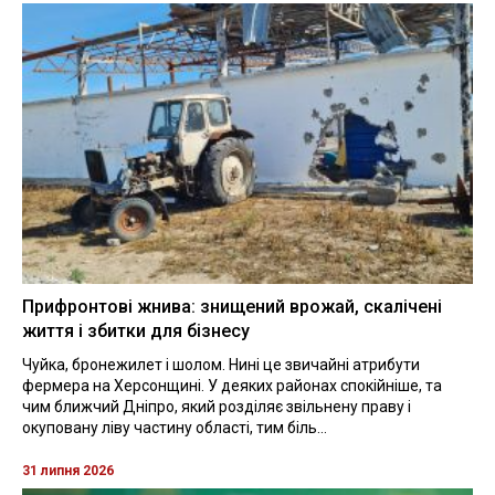
Прифронтові жнива: знищений врожай, скалічені
життя і збитки для бізнесу
Чуйка, бронежилет і шолом. Нині це звичайні атрибути
фермера на Херсонщині. У деяких районах спокійніше, та
чим ближчий Дніпро, який розділяє звільнену праву і
окуповану ліву частину області, тим біль...
31 липня 2026