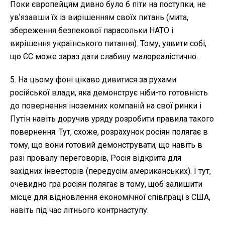
Поки європейцям дивно було б піти на поступки, не
увʼязавши їх із вирішенням своїх питань (мита,
збереження безпекової парасольки НАТО і
вирішення українського питання). Тому, уявити собі,
що ЄС може зараз дати слабину малореалістично.
5. На цьому фоні цікаво дивитися за рухами
російської влади, яка демонструє ніби-то готовність
до повернення іноземних компаній на свої ринки і
Путін навіть доручив уряду розробити правила такого
повернення. Тут, схоже, розрахунок росіян полягає в
тому, що вони готовий демонструвати, що навіть в
разі провалу переговорів, Росія відкрита для
західних інвесторів (передусім американських). І тут,
очевидно гра росіян полягає в тому, щоб залишити
місце для відновлення економічної співпраці з США,
навіть під час літнього контрнаступу.