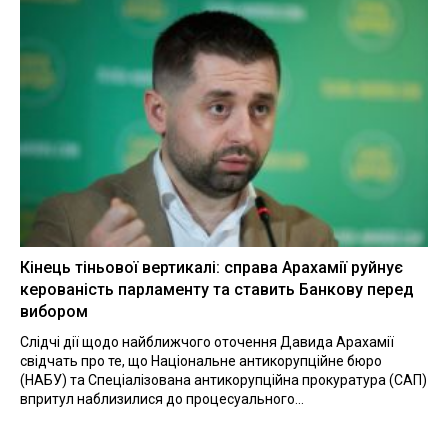
Кінець тіньової вертикалі: справа Арахамії руйнує
керованість парламенту та ставить Банкову перед
вибором
Слідчі дії щодо найближчого оточення Давида Арахамії
свідчать про те, що Національне антикорупційне бюро
(НАБУ) та Спеціалізована антикорупційна прокуратура (САП)
впритул наблизилися до процесуального...