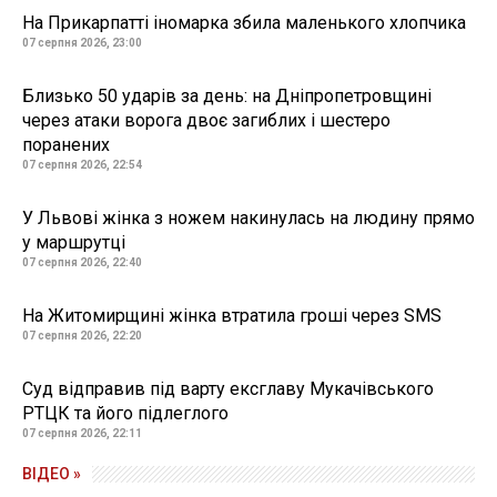
На Прикарпатті іномарка збила маленького хлопчика
07 серпня 2026, 23:00
Близько 50 ударів за день: на Дніпропетровщині
через атаки ворога двоє загиблих і шестеро
поранених
07 серпня 2026, 22:54
У Львові жінка з ножем накинулась на людину прямо
у маршрутці
07 серпня 2026, 22:40
На Житомирщині жінка втратила гроші через SMS
07 серпня 2026, 22:20
Суд відправив під варту ексглаву Мукачівського
РТЦК та його підлеглого
07 серпня 2026, 22:11
ВІДЕО »