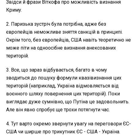
Звідси й фрази Віткофа про можливість визнання
Криму.
2. Паризька зустріч була потрібна, адже без
європейців неможливе зняття санкцій в принципі.
Окрім того, без європейців, США навіть теоретично не
може піти на одноосібне визнання анексованих
територій.
3. Все, що зараз відбувається, багато в чому
зводиться до пошуку формули квазівизнання цих
територій (наприклад, Україна відмовляється від
воєнного шляху повернення цих територій). Поки
виглядає дуже сумнівно, що Путіна це задовольнить.
Але він явно спробує ще трохи потягнути час.
4. Тут варто окремо звернути увагу на переговори ЄС-
США чи ширше про трикутник ЄС - США - Україна.