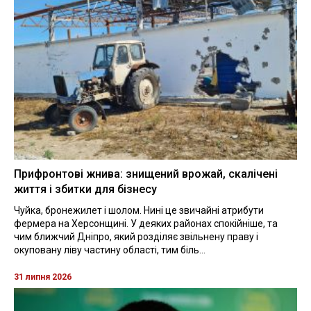
Прифронтові жнива: знищений врожай, скалічені
життя і збитки для бізнесу
Чуйка, бронежилет і шолом. Нині це звичайні атрибути
фермера на Херсонщині. У деяких районах спокійніше, та
чим ближчий Дніпро, який розділяє звільнену праву і
окуповану ліву частину області, тим біль...
31 липня 2026