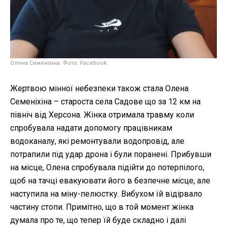
Олена Семеніхіна. Фото: Facebook
Жертвою мінної небезпеки також стала Олена
Семеніхіна – староста села Садове що за 12 км на
північ від Херсона. Жінка отримала травму коли
спробувала надати допомогу працівникам
водоканалу, які ремонтували водопровід, але
потрапили під удар дрона і були поранені. Прибувши
на місце, Олена спробувала підійти до потерпілого,
щоб на тачці евакуювати його в безпечне місце, але
наступила на міну-пелюстку. Вибухом їй відірвало
частину стопи. Примітно, що в той момент жінка
думала про те, що тепер їй буде складно і далі