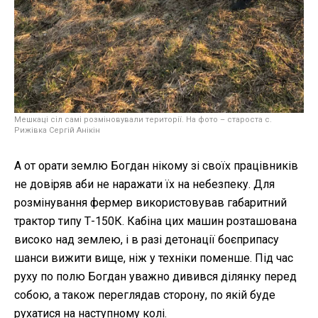
Мешкаці сіл самі розміновували території. На фото – староста с.
Рижівка Сергій Анікін
А от орати землю Богдан нікому зі своїх працівників
не довіряв аби не наражати їх на небезпеку. Для
розмінування фермер використовував габаритний
трактор типу Т-150К. Кабіна цих машин розташована
високо над землею, і в разі детонації боєприпасу
шанси вижити вище, ніж у техніки поменше. Під час
руху по полю Богдан уважно дивився ділянку перед
собою, а також переглядав сторону, по якій буде
рухатися на наступному колі.