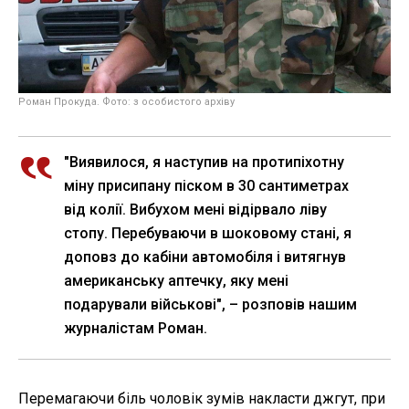
Роман Прокуда. Фото: з особистого архіву
"Виявилося, я наступив на протипіхотну
міну присипану піском в 30 сантиметрах
від колії. Вибухом мені відірвало ліву
стопу. Перебуваючи в шоковому стані, я
доповз до кабіни автомобіля і витягнув
американську аптечку, яку мені
подарували військові", – розповів нашим
журналістам Роман.
Перемагаючи біль чоловік зумів накласти джгут, при