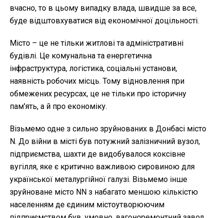
вчасно, то в цьому випадку влада, швидше за все,
буде відштовхуватися від економічної доцільності.
Місто – це не тільки житлові та адміністративні
будівлі. Це комунальна та енергетична
інфраструктура, логістика, соціальні установи,
наявність робочих місць. Тому відновлення при
обмежених ресурсах, це не тільки про історичну
пам'ять, а й про економіку.
Візьмемо одне з сильно зруйнованих в Донбасі місто
N. До війни в місті був потужний залізничний вузол,
підприємства, шахти де видобувалося коксівне
вугілля, яке є критично важливою сировиною для
української металургійної галузі. Візьмемо інше
зруйноване місто NN з набагато меншою кількістю
населенням де єдиним містоутворюючим
підприємством був, умовно, вагоноремонтний завод