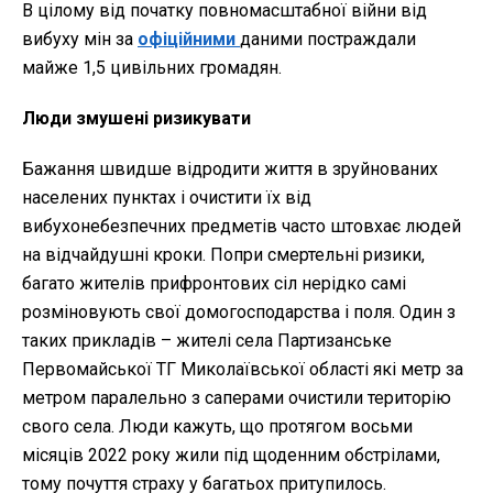
В цілому від початку повномасштабної війни від
вибуху мін за
офіційними
даними постраждали
майже 1,5 цивільних громадян.
Люди змушені ризикувати
Бажання швидше відродити життя в зруйнованих
населених пунктах і очистити їх від
вибухонебезпечних предметів часто штовхає людей
на відчайдушні кроки. Попри смертельні ризики,
багато жителів прифронтових сіл нерідко самі
розміновують свої домогосподарства і поля. Один з
таких прикладів – жителі села Партизанське
Первомайської ТГ Миколаївської області які метр за
метром паралельно з саперами очистили територію
свого села. Люди кажуть, що протягом восьми
місяців 2022 року жили під щоденним обстрілами,
тому почуття страху у багатьох притупилось.