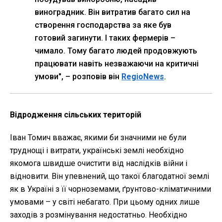
виноградник. Він витратив багато сил на
створення господарства за яке був
готовий загинути. І таких фермерів –
чимало. Тому багато людей продовжують
працювати навіть незважаючи на критичні
умови", – розповів він
RegioNews
.
Відродження сільських територій
Іван Томич вважає, якими би значними не були
труднощі і витрати, українські землі необхідно
якомога швидше очистити від наслідків війни і
відновити. Він упевнений, що такої благодатної землі
як в Україні з її чорноземами, ґрунтово-кліматичними
умовами – у світі небагато. При цьому одних лише
заходів з розмінування недостатньо. Необхідно