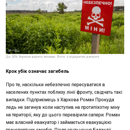
До 20% України вкрито мінами. Фото: з відкритих джерел
Крок убік означає загибель
Про те, наскільки небезпечно пересуватися в
населених пунктах поблизу лінії фронту, свідчать такі
випадки. Підприємець з Харкова Роман Прокуда
ледь не загинув коли наступив на протипіхотну міну
на території, яку до цього перевірили сапери. Роман
має власний евакуатор і займається евакуацією
транспортних засобів. Після звільнення Балаклії