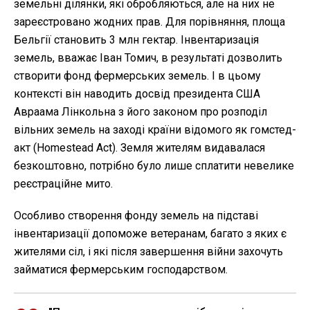
земельні ділянки, які обробляються, але на них не
зареєстровано жодних прав. Для порівняння, площа
Бельгії становить 3 млн гектар. Інвентаризація
земель, вважає Іван Томич, в результаті дозволить
створити фонд фермерських земель. І в цьому
контексті він наводить досвід президента США
Авраама Лінкольна з його законом про розподіл
вільних земель на заході країни відомого як гомстед-
акт (Homestead Act). Земля жителям видавалася
безкоштовно, потрібно було лише сплатити невелике
реєстраційне мито.
Особливо створення фонду земель на підставі
інвентаризації допоможе ветеранам, багато з яких є
жителями сіл, і які після завершення війни захочуть
займатися фермерським господарством.