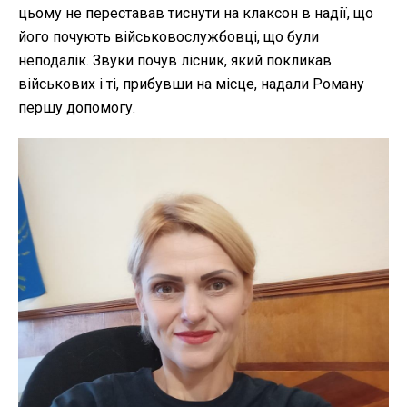
цьому не переставав тиснути на клаксон в надії, що
його почують військовослужбовці, що були
неподалік. Звуки почув лісник, який покликав
військових і ті, прибувши на місце, надали Роману
першу допомогу.