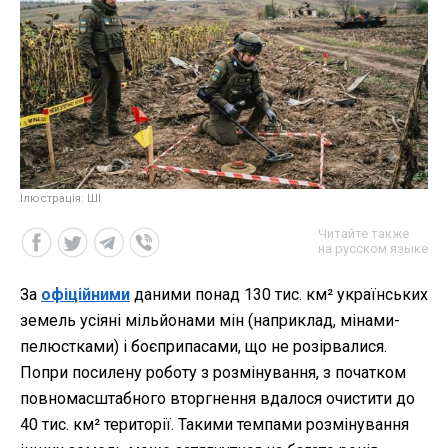
Ілюстрація: ШІ
Читайте также
на русском языке
За
офіційними
даними понад 130 тис. км² українських
земель усіяні мільйонами мін (наприклад, мінами-
пелюстками) і боєприпасами, що не розірвалися.
Попри посилену роботу з розмінування, з початком
повномасштабного вторгнення вдалося очистити до
40 тис. км² території. Такими темпами розмінування