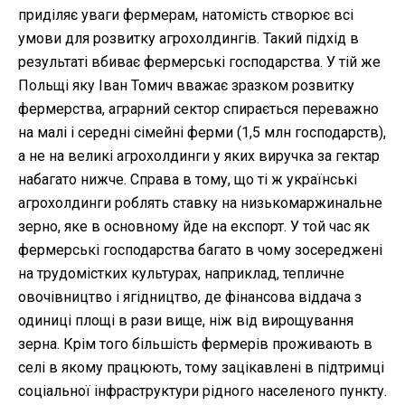
приділяє уваги фермерам, натомість створює всі
умови для розвитку агрохолдингів. Такий підхід в
результаті вбиває фермерські господарства. У тій же
Польщі яку Іван Томич вважає зразком розвитку
фермерства, аграрний сектор спирається переважно
на малі і середні сімейні ферми (1,5 млн господарств),
а не на великі агрохолдинги у яких виручка за гектар
набагато нижче. Справа в тому, що ті ж українські
агрохолдинги роблять ставку на низькомаржинальне
зерно, яке в основному йде на експорт. У той час як
фермерські господарства багато в чому зосереджені
на трудомістких культурах, наприклад, тепличне
овочівництво і ягідництво, де фінансова віддача з
одиниці площі в рази вище, ніж від вирощування
зерна. Крім того більшість фермерів проживають в
селі в якому працюють, тому зацікавлені в підтримці
соціальної інфраструктури рідного населеного пункту.