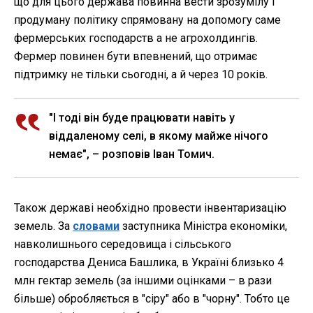
що для цього держава повинна вести зрозумілу і
продуману політику спрямовану на допомогу саме
фермерських господарств а не агрохолдингів.
Фермер повинен бути впевнений, що отримає
підтримку не тільки сьогодні, а й через 10 років.
"І тоді він буде працювати навіть у
віддаленому селі, в якому майже нічого
немає", – розповів Іван Томич.
Також державі необхідно провести інвентаризацію
земель. За
словами
заступника Міністра економіки,
навколишнього середовища і сільського
господарства Дениса Башлика, в Україні близько 4
млн гектар земель (за іншими оцінками – в рази
більше) обробляється в "сіру" або в "чорну". Тобто це