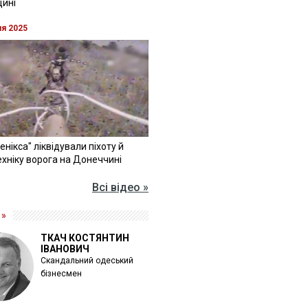
щині
ня 2025
Фенікса" ліквідували піхоту й
хніку ворога на Донеччині
Всі відео »
 »
ТКАЧ КОСТЯНТИН
ІВАНОВИЧ
Скандальний одеський
бізнесмен