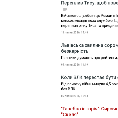
Переплив Тису, щоб повер
Військовослужбовець Роман із І
кількох місяців поза службою. Щ
переплив річку Тиса та приєднав
11 липня 2026, 14:48
Львівська хвилина сором
безкарність
Політики думають про рейтинги,
09 липня 2026, 11:19
Коли ВЛК перестає бути ф
Від початку війни минуло 4,5 рок
без ВЛК
02 липня 2026, 12:14
"Ганебна історія": Сирсь
"Скеля"