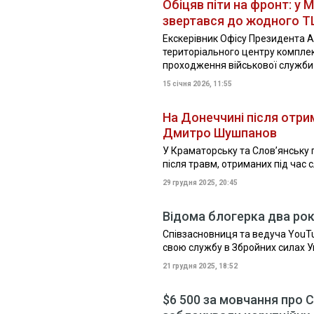
Обіцяв піти на фронт: у
звертався до жодного 
Екскерівник Офісу Президента А
територіального центру комплек
проходження військової служби
15 січня 2026, 11:55
На Донеччині після отрим
Дмитро Шушпанов
У Краматорську та Слов’янську 
після травм, отриманих під час 
29 грудня 2025, 20:45
Відома блогерка два рок
Співзасновниця та ведуча YouTu
свою службу в Збройних силах У
21 грудня 2025, 18:52
$6 500 за мовчання про 