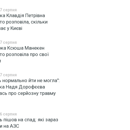
7 серпня
ка Клавдія Петрівна
то розповіла, скільки
ає у Києві
7 серпня
рка Ксюша Манекен
то розповіла про свої
и
7 серпня
ь нормально йти не могла":
чка Надя Дорофєєва
ась про серйозну травму
6 серпня
 пішов на спад: які зараз
и на АЗС