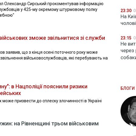
ил Олександр Сирський прокоментував інформацію
лужбовців у 425-му окремому штурмовому полку
23:30
0
небною"
На Киї
чолов
 військових зможе звільнитися зі служби
23:15
0
Не вит
через 
в заявив, що з кінця осені поточного року може
собак
звільнення військовослужбовців, які перебувають на
ну": в Нацполіції пояснили ризики
БЛОГИ 
цейських
х може призвести до сплеску злочинності в Україні
ужин: на Рівненщині трьом військовим