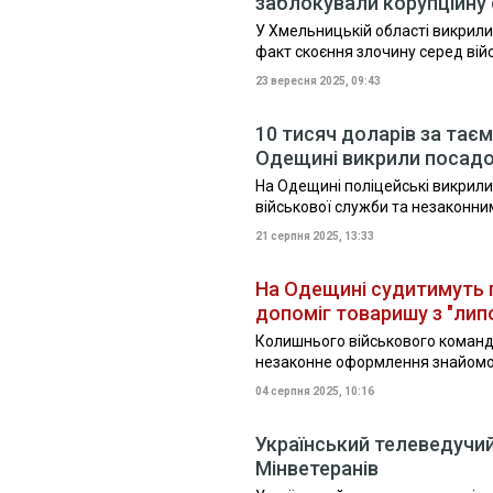
заблокували корупційну
У Хмельницькій області викрили
факт скоєння злочину серед вій
23 вересня 2025, 09:43
10 тисяч доларів за тає
Одещині викрили посад
На Одещині поліцейські викрили
військової служби та незаконн
21 серпня 2025, 13:33
На Одещині судитимуть п
допоміг товаришу з "ли
Колишнього військового команди
незаконне оформлення знайомог
04 серпня 2025, 10:16
Український телеведучий
Мінветеранів