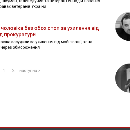
о, шоумен, телеведучий та ветеран Геннадій Попенко
равах ветеранів України
чоловіка без обох стоп за ухилення від
від прокуратури
овіка засудили за ухилення від мобілізації, хоча
пи через обмороження
1
2
наступна >