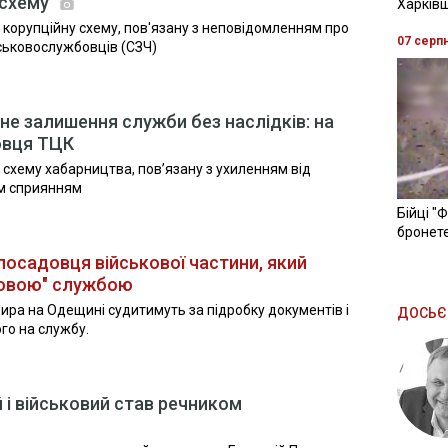
 схему
Харків
 корупційну схему, пов'язану з неповідомленням про
07 серп
ськовослужбовців (СЗЧ)
мне залишення служби без наслідків: на
овця ТЦК
 схему хабарництва, пов’язану з ухиленням від
им сприянням
Бійці "
бронете
осадовця військової частини, який
повою" службою
ра на Одещині судитимуть за підробку документів і
ДОСЬЄ
о на службу.
 і військовий став речником