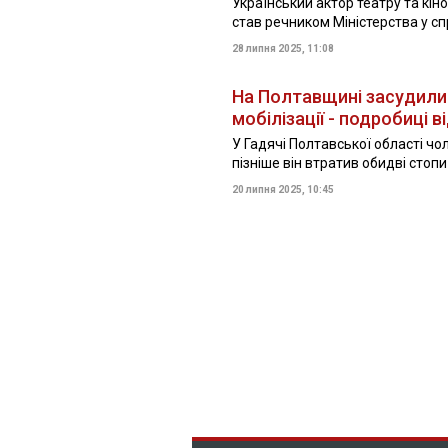
Український актор театру та кін
став речником Міністерства у сп
28 липня 2025, 11:08
На Полтавщині засудили 
мобілізації - подробиці 
У Гадячі Полтавської області чол
пізніше він втратив обидві сто
20 липня 2025, 10:45