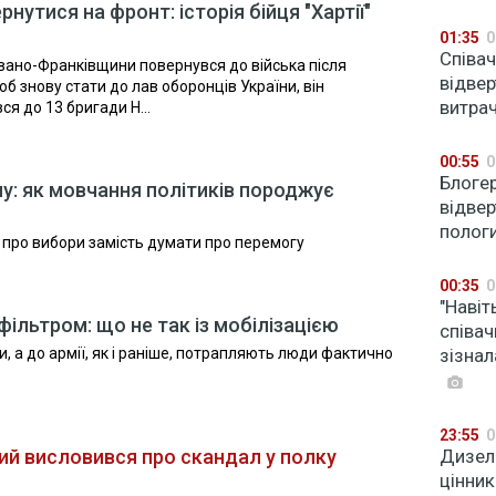
нутися на фронт: історія бійця "Хартії"
01:35
0
Співач
вано-Франківщини повернувся до війська після
відвер
об знову стати до лав оборонців України, він
витрач
ся до 13 бригади Н...
00:55
0
Блоге
у: як мовчання політиків породжує
відвер
полог
 про вибори замість думати про перемогу
00:35
0
"Навіт
ільтром: що не так із мобілізацією
співа
и, а до армії, як і раніше, потрапляють люди фактично
зізнал
23:55
0
кий висловився про скандал у полку
Дизель
цінник