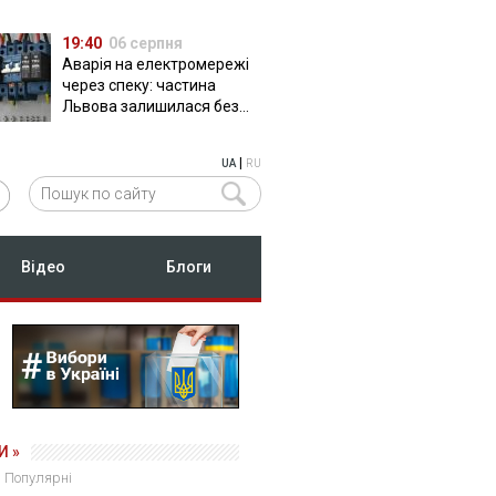
19:40
06 серпня
Аварія на електромережі
через спеку: частина
Львова залишилася без
світла
|
UA
RU
Відео
Блоги
И »
Популярні