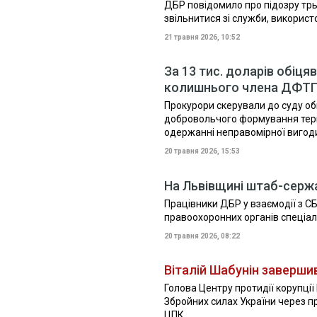
ДБР повідомило про підозру тр
звільнитися зі служби, використ
21 травня 2026, 10:52
За 13 тис. доларів обіця
колишнього члена ДФТ
Прокурори скерували до суду о
добровольчого формування тери
одержанні неправомірної вигоди
20 травня 2026, 15:53
На Львівщині штаб-сержа
Працівники ДБР у взаємодії з С
правоохоронних органів спеціа
20 травня 2026, 08:22
Віталій Шабунін заверши
Голова Центру протидії корупції
Збройних силах України через пр
ЦПК