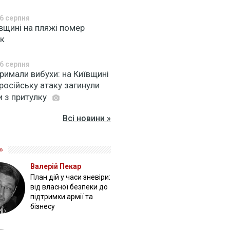
6 серпня
вщині на пляжі помер
ік
6 серпня
римали вибухи: на Київщині
російську атаку загинули
и з притулку
Всі новини »
»
Валерій Пекар
План дій у часи зневіри:
від власної безпеки до
підтримки армії та
бізнесу