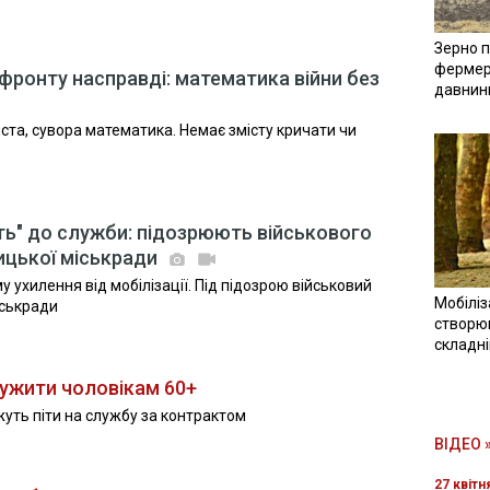
Зерно п
фермер
фронту насправді: математика війни без
давнин
иста, сувора математика. Немає змісту кричати чи
ть" до служби: підозрюють військового
ицької міськради
 ухилення від мобілізації. Під підозрою військовий
Мобіліз
іськради
створюв
складн
ужити чоловікам 60+
ожуть піти на службу за контрактом
ВІДЕО 
27 квітн