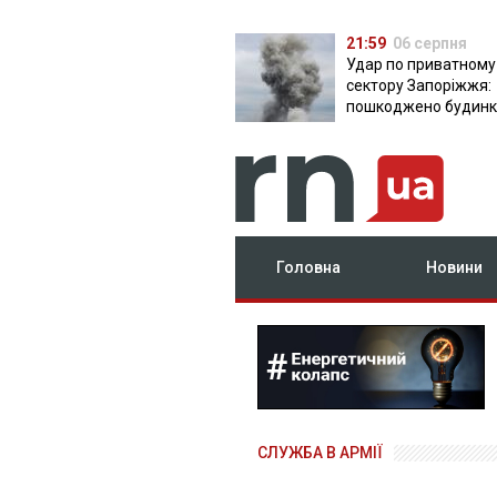
21:59
06 серпня
Удар по приватному
сектору Запоріжжя:
пошкоджено будинки
постраждала
Головна
Новини
СЛУЖБА В АРМІЇ