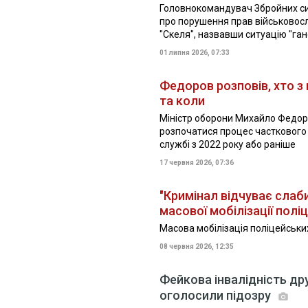
Головнокомандувач Збройних с
про порушення прав військовос
"Скеля", назвавши ситуацію "га
01 липня 2026, 07:33
Федоров розповів, хто з
та коли
Міністр оборони Михайло Федоро
розпочатися процес часткового 
службі з 2022 року або раніше
17 червня 2026, 07:36
"Кримінал відчуває слаби
масової мобілізації полі
Масова мобілізація поліцейськи
08 червня 2026, 12:35
Фейкова інвалідність др
оголосили підозру