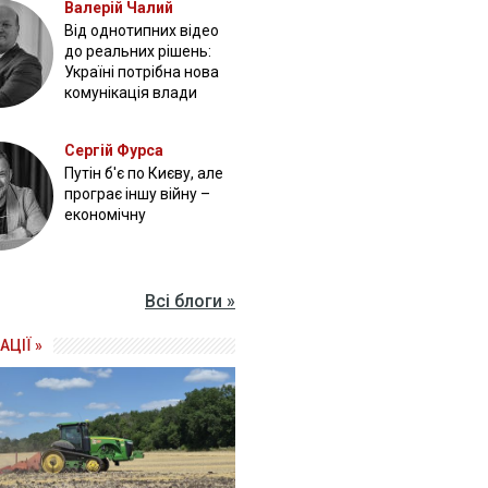
Валерій Чалий
Від однотипних відео
до реальних рішень:
Україні потрібна нова
комунікація влади
Сергій Фурса
Путін б'є по Києву, але
програє іншу війну –
економічну
Всі блоги »
АЦІЇ »