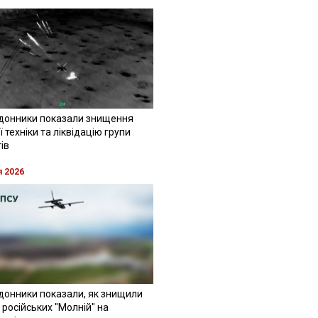
донники показали знищення
 техніки та ліквідацію групи
ів
я 2026
донники показали, як знищили
 російських "Молній" на