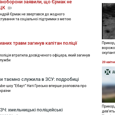
 Міноборони заявили, що Єрмак не
ТЦК
ндрій Єрмак не звертався до жодного
тування та соціальної підтримки з метою
аних травм загинув капітан поліції
Прикор
ворожої
окупант
поліція втратила досвідченого офіцера, який загинув
служби
20 квітн
и таємно служила в ЗСУ: подробиці
be-шоу "Ебаут" Наті Гресько вперше розповіла про
країни
Прикор
СЗЧ: хмельницькі поліцейські
девʼять