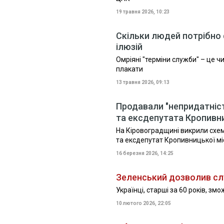
19 травня 2026, 10:23
Скільки людей потрібно 
ілюзій
Омріяні "терміни служби" – це ч
плакати
13 травня 2026, 09:13
Продавали "непридатніс
та ексдепутата Кропивн
На Кіровоградщині викрили схему
та ексдепутат Кропивницької м
16 березня 2026, 14:25
Зеленський дозволив сл
Українці, старші за 60 років, зм
10 лютого 2026, 22:05