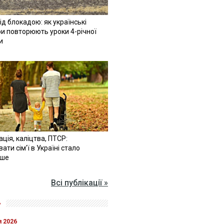
ід блокадою: як українські
и повторюють уроки 4-річної
и
ація, каліцтва, ПТСР:
ати сім'ї в Україні стало
іше
Всі публікації »
»
я 2026