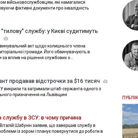
ьом військовослужбовцям, які намагалися
овуючи фіктивні документи про інвалідність
в "тилову" службу: у Києві судитимуть
Г
бвинувальний акт щодо колишнього члена
торіальної громади. Його обвинувачують в
 за вплив на рішення службових о...
нт продавав відстрочки за $16 тисяч
БУ викрили та затримали штаб-сержанта одного з
льного призначення на Львівщині
ПУБЛІК
в службу в ЗСУ: в чому причина
 Віталій Шабунін заявив, що завершив службу в
облеми із зором і планує повернутися до роботи в