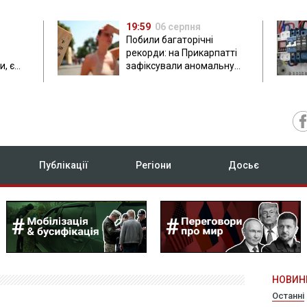
19:59
06 серпня
Побили багаторічні
рекорди: на Прикарпатті
, є
зафіксували аномальну
спеку до 37 градусів
Публікації
Регіони
Досьє
НОВИН
Останні