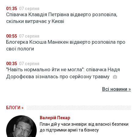
01:35
07 серпня
Співачка Клавдія Петрівна відверто розповіла,
скільки витрачає у Києві
00:55
07 серпня
Блогерка Ксюша Манекен відверто розповіла про
свої пологи
00:35
07 серпня
"Навіть нормально йти не могла": співачка Надя
Дорофєєва зізналась про серйозну травму
Всі новини »
БЛОГИ »
Валерій Пекар
План дій у часи зневіри: від власної безпеки
до підтримки армії та бізнесу