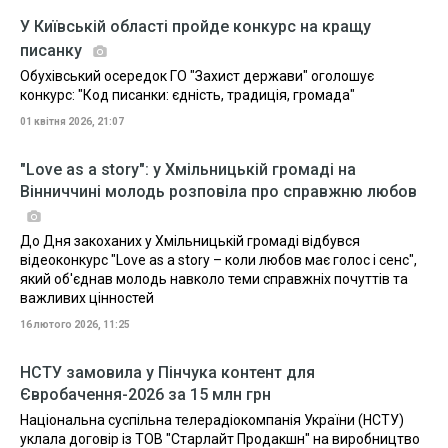
У Київській області пройде конкурс на кращу
писанку
Обухівський осередок ГО "Захист держави" оголошує
конкурс: "Код писанки: єдність, традиція, громада"
01 квітня 2026, 21:07
"Love as a story": у Хмільницькій громаді на
Вінниччині молодь розповіла про справжню любов
До Дня закоханих у Хмільницькій громаді відбувся
відеоконкурс "Love as a story – коли любов має голос і сенс",
який об'єднав молодь навколо теми справжніх почуттів та
важливих цінностей
16 лютого 2026, 11:25
НСТУ замовила у Пінчука контент для
Євробачення-2026 за 15 млн грн
Національна суспільна телерадіокомпанія України (НСТУ)
уклала договір із ТОВ "Старлайт Продакшн" на виробництво