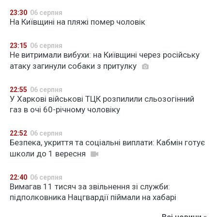
23:30
06 серпня
На Київщині на пляжі помер чоловік
23:15
06 серпня
Не витримали вибухи: на Київщині через російську
атаку загинули собаки з притулку
22:55
06 серпня
У Харкові військові ТЦК розпилили сльозогінний
газ в очі 60-річному чоловіку
22:52
06 серпня
Безпека, укриття та соціальні виплати: Кабмін готує
школи до 1 вересня
22:40
06 серпня
Вимагав 11 тисяч за звільнення зі служби:
підполковника Нацгвардії піймали на хабарі