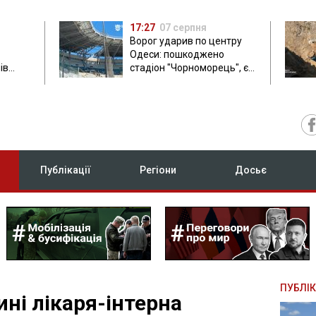
17:27
07 серпня
Ворог ударив по центру
Одеси: пошкоджено
ів
стадіон "Чорноморець", є
ла: в
постраждала
Публікації
Регіони
Досьє
ПУБЛІК
і лікаря-інтерна