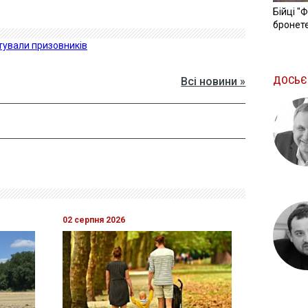
Бійці "
бронете
атували призовників
Всі новини »
ДОСЬЄ
02 серпня 2026