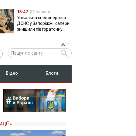
15:47
07 серпня
Унікальна спецоперація
ДСНС у Запоріжжі: сапери
знищили півторатонну
російську авіабомбу
ФАБ-500
|
UA
RU
Відео
Блоги
АЦІЇ »