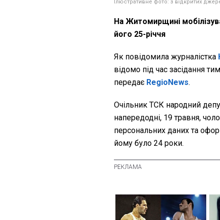
Ілюстративне фото: з відкритих джер
На Житомирщині мобілізува
його 25-річчя
Як повідомила журналістка
відомо під час засідання тим
передає
RegioNews
.
Очільник ТСК народний деп
напередодні, 19 травня, чол
персональних даних та офор
йому було 24 роки.