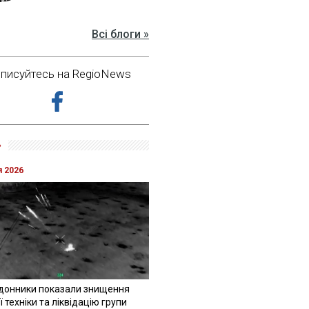
Всі блоги »
дписуйтесь на RegioNews
»
я 2026
донники показали знищення
 техніки та ліквідацію групи