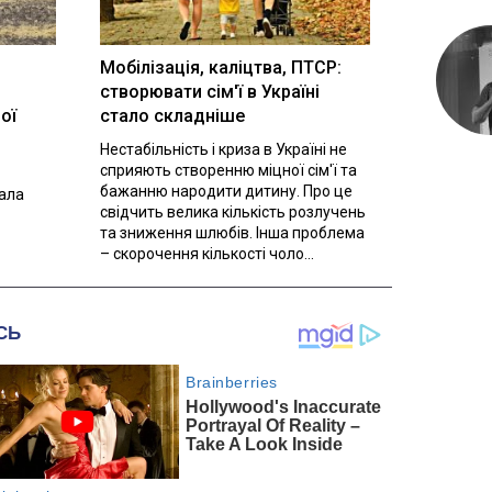
Мобілізація, каліцтва, ПТСР:
створювати сім'ї в Україні
ої
стало складніше
Нестабільність і криза в Україні не
сприяють створенню міцної сім'ї та
бажанню народити дитину. Про це
вала
свідчить велика кількість розлучень
та зниження шлюбів. Інша проблема
– скорочення кількості чоло...