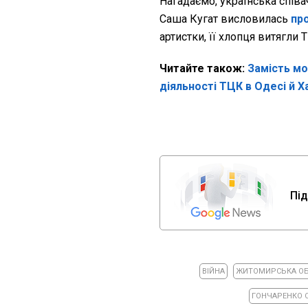
Нагадаємо, українська співа
Саша Кугат висловилась
пр
артистки, її хлопця витягли 
Читайте також:
Замість мо
діяльності ТЦК в Одесі й Х
Під
ВІЙНА
ЖИТОМИРСЬКА О
ГОНЧАРЕНКО 