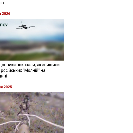
ів
я 2026
донники показали, як знищили
 російських "Молній" на
щині
ня 2025