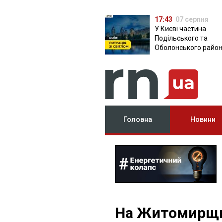
17:43
07 серпня
У Києві частина
Подільського та
Оболонського район
залишилася без світ
чому причина
Головна
Новини
На Житомирщин