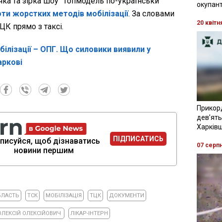
чка та зірка шоу "Топмодель по-українськи"
окупант
оти жорстких методів мобілізації
. За словами
20 квітн
ТЦК прямо з таксі.
білізації – ОПГ. Що силовики виявили у
аркові
Прикор
девʼять
Харків
ПІДПИСАТИСЬ
писуйся, щоб дізнаватись
07 серп
новини першим
БЛАСТЬ
ТСК
МОБІЛІЗАЦІЯ
ТЦК
ДОКУМЕНТИ
ОЛЕКСІЙ ОЛЕКСІЙОВИЧ
ЛІКАР-ІНТЕРН