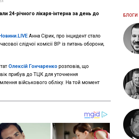
ел
ли 24-річного лікаря-інтерна за день до
БЛОГИ 
Новини.LIVE
Анна Сірик, про інцидент стало
часової слідчої комісії ВР із питань оборони,
утат
Олексій Гончаренко
розповів, що
овік прибув до ТЦК для уточнення
млення військового обліку. На той момент