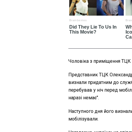
Чоловіка з приміщення ТЦК т
Представник ТЦК Олександр
визнали придатним до служби
перебував у ніч перед мобілі
наразі немає".
Наступного дня його визнал
мобілізували.