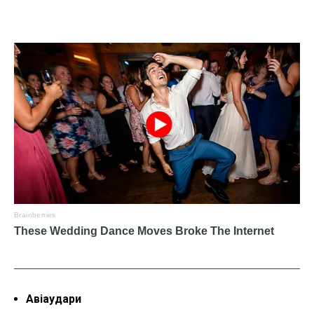
Авіаудари