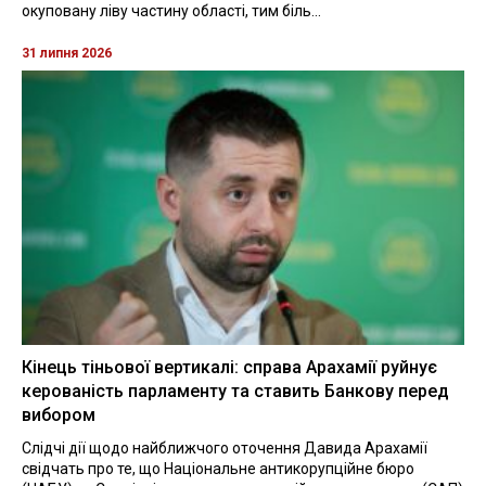
окуповану ліву частину області, тим біль...
31 липня 2026
Кінець тіньової вертикалі: справа Арахамії руйнує
керованість парламенту та ставить Банкову перед
вибором
Слідчі дії щодо найближчого оточення Давида Арахамії
свідчать про те, що Національне антикорупційне бюро