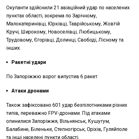
Окупанти здійснили 21 авіаційний удар по населених
пунктах області, зокрема по Зарічному,
Малокатеринівці, Юрківці, Таврійському, Жовтій
Кручі, Широкому, Новоселівці, Любицькому,
Трудовому, Єгорівці, Долинці, Свободі, Лісному та
інших.
Ракетні удари
По Запоріжжю ворог випустив 6 ракет.
Атаки дронами
Також зафіксовано 601 удар безпілотниками різних
типів, переважно FPV-дронами. Під атаками
опинилися Запоріжжя, Вільнянськ, Кушугум,
Балабине, Біленьке, Степногірськ, Оріхів, Гуляйполе
та інші населені пункти області.