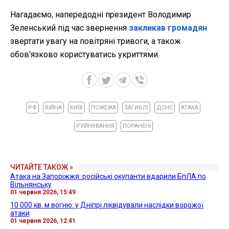
Нагадаємо, напередодні президент Володимир
Зеленський під час звернення
закликав громадян
звертати увагу на повітряні тривоги, а також
обов'язково користуватись укриттями.
РФ
ВІЙНА
КИЇВ
ПОЖЕЖА
ЗАГИБЛІ
ДСНС
АТАКА
РУЙНУВАННЯ
ПОРАНЕНІ
ЧИТАЙТЕ ТАКОЖ »
Атака на Запоріжжя: російські окупанти вдарили БпЛА по
Вільнянську
01 червня 2026, 15:49
10 000 кв. м вогню: у Дніпрі ліквідували наслідки ворожої
атаки
01 червня 2026, 12:41