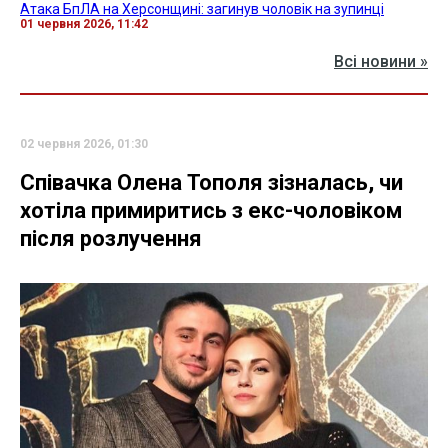
Атака БпЛА на Херсонщині: загинув чоловік на зупинці
01 червня 2026, 11:42
Всі новини »
02 червня 2026, 01:30
Співачка Олена Тополя зізналась, чи
хотіла примиритись з екс-чоловіком
після розлучення