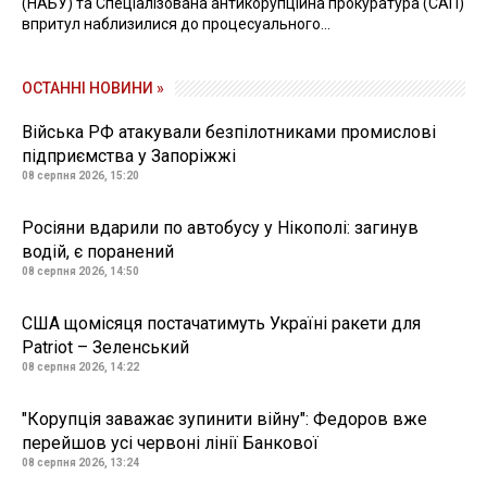
(НАБУ) та Спеціалізована антикорупційна прокуратура (САП)
впритул наблизилися до процесуального...
ОСТАННІ НОВИНИ »
Війська РФ атакували безпілотниками промислові
підприємства у Запоріжжі
08 серпня 2026, 15:20
Росіяни вдарили по автобусу у Нікополі: загинув
водій, є поранений
08 серпня 2026, 14:50
США щомісяця постачатимуть Україні ракети для
Patriot – Зеленський
08 серпня 2026, 14:22
"Корупція заважає зупинити війну": Федоров вже
перейшов усі червоні лінії Банкової
08 серпня 2026, 13:24