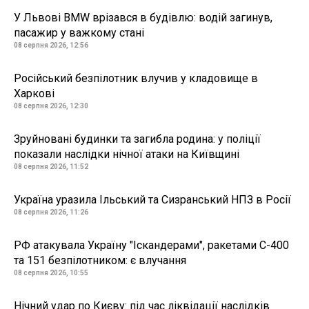
У Львові BMW врізався в будівлю: водій загинув,
пасажир у важкому стані
08 серпня 2026, 12:56
Російський безпілотник влучив у кладовище в
Харкові
08 серпня 2026, 12:30
Зруйновані будинки та загибла родина: у поліції
показали наслідки нічної атаки на Київщині
08 серпня 2026, 11:52
Україна уразила Ільський та Сизранський НПЗ в Росії
08 серпня 2026, 11:26
РФ атакувала Україну "Іскандерами", ракетами С-400
та 151 безпілотником: є влучання
08 серпня 2026, 10:55
Нічний удар по Києву: під час ліквідації наслідків