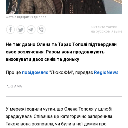
Фото з відкритих джерел
Читайте также
на русском языке
Не так давно Олена та Тарас Тополі підтвердили
своє розлучення. Разом вони продовжують
виховувати двох синів та доньку
Про це
повідомляє
"Люкс.ФМ", передає
RegioNews
.
У мережі ходили чутки, що Олена Тополя у шлюбі
зраджувала. Співачка це категорично заперечила.
Також вона розповіла, чи були в неї думки про