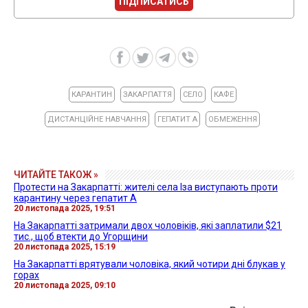
ПІДПИСАТИСЬ
КАРАНТИН
ЗАКАРПАТТЯ
СЕЛО
КАФЕ
ДИСТАНЦІЙНЕ НАВЧАННЯ
ГЕПАТИТ А
ОБМЕЖЕННЯ
ЧИТАЙТЕ ТАКОЖ »
Протести на Закарпатті: жителі села Іза виступають проти
карантину через гепатит А
20 листопада 2025, 19:51
На Закарпатті затримали двох чоловіків, які заплатили $21
тис., щоб втекти до Угорщини
20 листопада 2025, 15:19
На Закарпатті врятували чоловіка, який чотири дні блукав у
горах
20 листопада 2025, 09:10