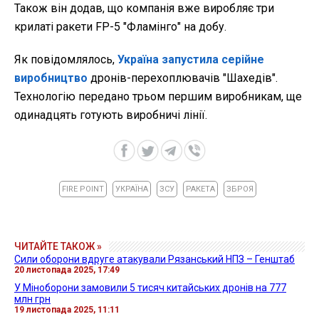
Також він додав, що компанія вже виробляє три
крилаті ракети FP-5 "Фламінго" на добу.
Як повідомлялось,
Україна запустила серійне
виробництво
дронів-перехоплювачів "Шахедів".
Технологію передано трьом першим виробникам, ще
одинадцять готують виробничі лінії.
FIRE POINT
УКРАЇНА
ЗСУ
РАКЕТА
ЗБРОЯ
ЧИТАЙТЕ ТАКОЖ »
Сили оборони вдруге атакували Рязанський НПЗ – Генштаб
20 листопада 2025, 17:49
У Міноборони замовили 5 тисяч китайських дронів на 777
млн грн
19 листопада 2025, 11:11