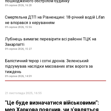
пошкодженого обстрілом будинку
09 серпня 2026, 16:20
Смертельна ДТП на Рівненщині: 18-річний водій Lifan
не впорався з керуванням
09 серпня 2026, 15:56
Лубінець вимагає перевірити всі районні ТЦК на
Закарпатті
09 серпня 2026, 15:27
Балістичний терор і сотні дронів: Зеленський
підсумував наслідки масованих атак ворога за
тиждень
09 серпня 2026, 14:59
21 листопада 2025, 16:55
"Це буде визначатися військовими":
мер Харкова пояснив, чи з'являться