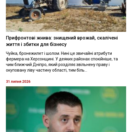
Прифронтові жнива: знищений врожай, скалічені
життя і збитки для бізнесу
Чуйка, бронежилет і шолом. Нині це звичайні атрибути
фермера на Херсонщині. У деяких районах спокійніше, та
чим ближчий Дніпро, який розділяє звільнену праву і
окуповану ліву частину області, тим біль...
31 липня 2026