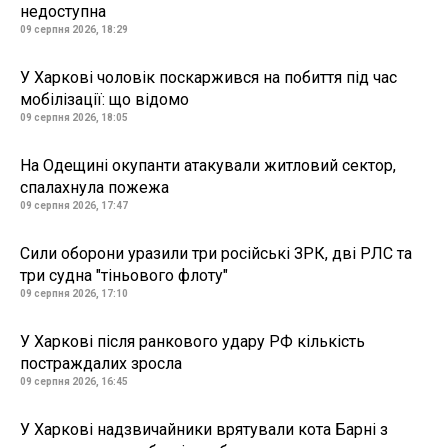
недоступна
09 серпня 2026, 18:29
У Харкові чоловік поскаржився на побиття під час
мобілізації: що відомо
09 серпня 2026, 18:05
На Одещині окупанти атакували житловий сектор,
спалахнула пожежа
09 серпня 2026, 17:47
Сили оборони уразили три російські ЗРК, дві РЛС та
три судна "тіньового флоту"
09 серпня 2026, 17:10
У Харкові після ранкового удару РФ кількість
постраждалих зросла
09 серпня 2026, 16:45
У Харкові надзвичайники врятували кота Барні з