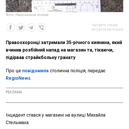
Фото: Національна поліція
Читайте также
на русском языке
Правоохоронці затримали 35-річного киянина, який
вчинив розбійний напад на магазин та, тікаючи,
підірвав страйкбольну гранату
Про це
повідомила
столична поліція, передає
RegioNews
.
Інцидент стався у магазині на вулиці Михайла
Стельмаха.