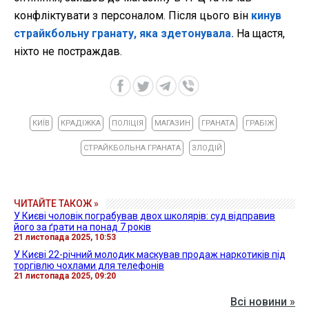
конфліктувати з персоналом. Після цього він
кинув
страйкбольну гранату, яка здетонувала.
На щастя,
ніхто не постраждав.
КИЇВ
КРАДІЖКА
ПОЛІЦІЯ
МАГАЗИН
ГРАНАТА
ГРАБІЖ
СТРАЙКБОЛЬНА ГРАНАТА
ЗЛОДІЙ
ЧИТАЙТЕ ТАКОЖ »
У Києві чоловік пограбував двох школярів: суд відправив
його за ґрати на понад 7 років
21 листопада 2025, 10:53
У Києві 22-річний молодик маскував продаж наркотиків під
торгівлю чохлами для телефонів
21 листопада 2025, 09:20
Всі новини »