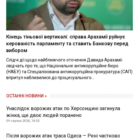
Кінець тіньової вертикалі: справа Арахамії руйнує
керованість парламенту та ставить Банкову перед
вибором
Слідчі дії щодо найближчого оточення Давида Арахамії
свідчать про те, що Національне антикорупційне бюро
(НАБУ) та Спеціалізована антикорупційна прокуратура (САП)
впритул наблизилися до процесуального...
ОСТАННІ НОВИНИ »
Унаслідок ворожих атак по Херсонщині загинула
жінка, ще двоє людей поранено
09 серпня 2026, 18:55
Після ворожих атак траса Одеса — Рені частково