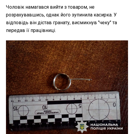
Чоловік намагався вийти з товаром, не
розрахувавшись, однак його зупинила касирка. У
відповідь він дістав гранату, висмикнув "чеку" та
передав її працівниці.