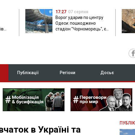
17:27
07 серпня
Ворог ударив по центру
Одеси: пошкоджено
ів
стадіон "Чорноморець", є
ла: в
постраждала
Публікації
Регіони
Досьє
ПУБЛІК
чаток в Україні та