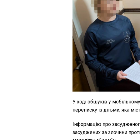
У ході обшуків у мобільном
переписку із дітьми, яка мі
Інформацію про засудженого
засуджених за злочини проти