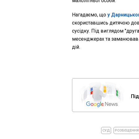
малолітньої особи.
Нагадаємо, що
у Дарницько
скориставшись дитячою дові
сусідку. Під виглядом "дру
месенджерах та заманював 
дій.
Під
СУД
РОЗБЕЩЕННЯ