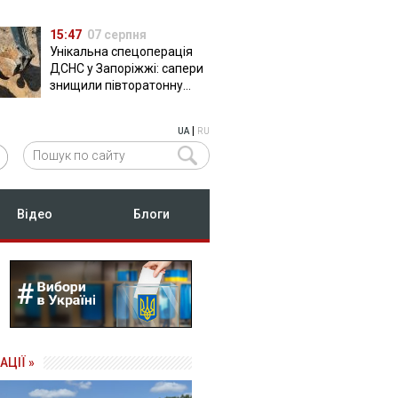
15:47
07 серпня
Унікальна спецоперація
ДСНС у Запоріжжі: сапери
знищили півторатонну
російську авіабомбу
ФАБ-500
|
UA
RU
Відео
Блоги
АЦІЇ »