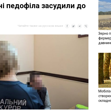
ні педофіла засудили до
Читайте также на русском языке
Зерно п
фермер
давнин
Мобіліз
створюв
складн