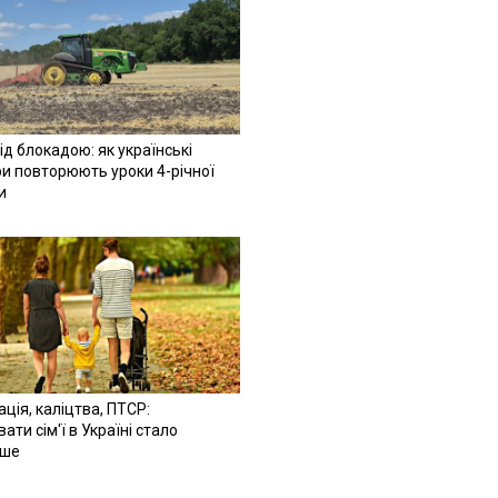
ід блокадою: як українські
и повторюють уроки 4-річної
и
ація, каліцтва, ПТСР:
ати сім'ї в Україні стало
іше