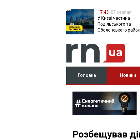
17:43
07 серпня
У Києві частина
Подільського та
Оболонського район
залишилася без світ
чому причина
Головна
Новини
Розбещував дів