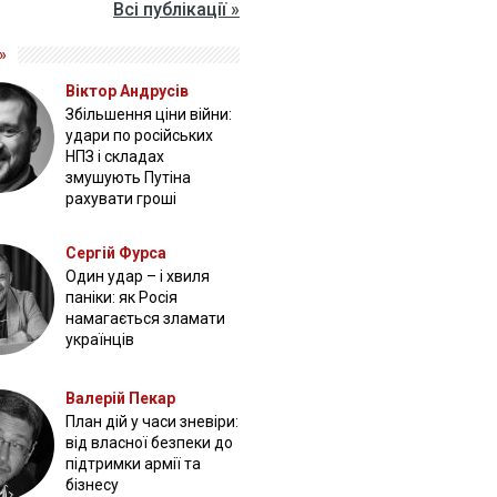
Всі публікації »
»
Віктор Андрусів
Збільшення ціни війни:
удари по російських
НПЗ і складах
змушують Путіна
рахувати гроші
Сергій Фурса
Один удар – і хвиля
паніки: як Росія
намагається зламати
українців
Валерій Пекар
План дій у часи зневіри:
від власної безпеки до
підтримки армії та
бізнесу