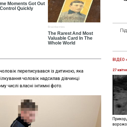
Пі
ВІДЕО 
27 квітн
, чоловік переписувався із дитиною, яка
пілкування чоловік надсилав дівчинці
ому числі власні інтимні фото.
Прикор
ворожої