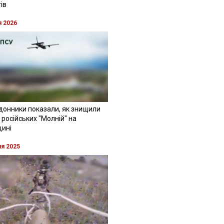
ів
я 2026
донники показали, як знищили
 російських "Молній" на
щині
ня 2025