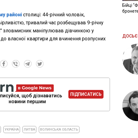
Бійці "
бронете
му районі
столиці: 44-річний чоловік,
рливістю, тривалий час розбещував 9-річну
га" зловмисник маніпулював дівчинкою у
ДОСЬЄ
до власної квартири для вчинення розпусних
ПІДПИСАТИСЬ
писуйся, щоб дізнаватись
новини першим
УКРАЇНА
ЛИТВА
ВОЛИНСЬКА ОБЛАСТЬ