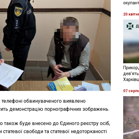
окупант
20 квітн
Прикор
девʼять
Харків
07 серп
у телефоні обвинуваченого виявлено
стить демонстрацію порнографічних зображень.
 також буде внесено до Єдиного реєстру осіб,
 статевої свободи та статевої недоторканості