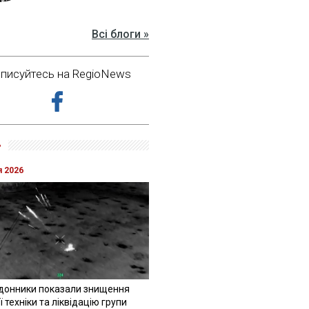
Всі блоги »
дписуйтесь на RegioNews
»
я 2026
донники показали знищення
 техніки та ліквідацію групи