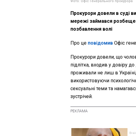
Фото: Офіс Генерального прокурора
Прокурори довели в суді ви
мережі займався розбещенн
позбавлення волі
Про це
повідомив
Офіс ген
Прокурори довели, що чолов
підлітка, входив у довіру до 
проживали не лиш в Україні, 
використовуючи психологічні
сексуальні теми та намагався
зустрічей.