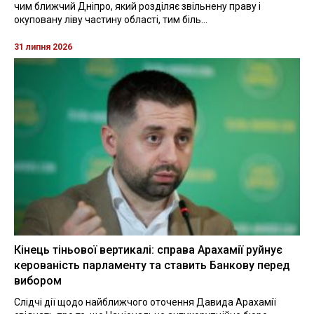
чим ближчий Дніпро, який розділяє звільнену праву і
окуповану ліву частину області, тим біль...
31 липня 2026
Кінець тіньової вертикалі: справа Арахамії руйнує
керованість парламенту та ставить Банкову перед
вибором
Слідчі дії щодо найближчого оточення Давида Арахамії