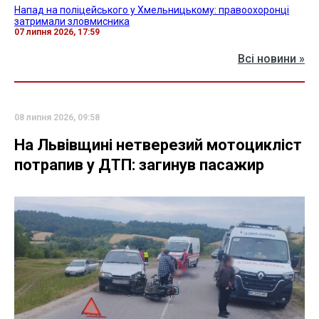
Напад на поліцейського у Хмельницькому: правоохоронці
затримали зловмисника
07 липня 2026, 17:59
Всі новини »
08 липня 2026, 09:58
На Львівщині нетверезий мотоцикліст
потрапив у ДТП: загинув пасажир