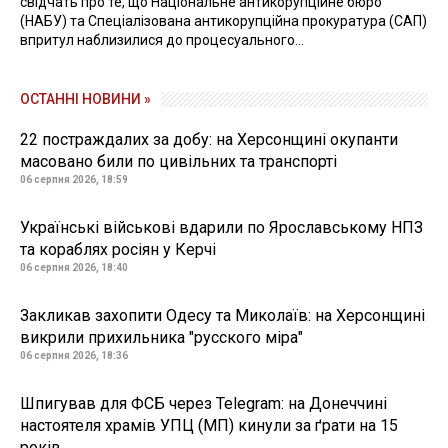
свідчать про те, що Національне антикорупційне бюро
(НАБУ) та Спеціалізована антикорупційна прокуратура (САП)
впритул наблизилися до процесуального...
ОСТАННІ НОВИНИ »
22 постраждалих за добу: на Херсонщині окупанти
масовано били по цивільних та транспорті
06 серпня 2026, 18:59
Українські військові вдарили по Ярославському НПЗ
та кораблях росіян у Керчі
06 серпня 2026, 18:40
Закликав захопити Одесу та Миколаїв: на Херсонщині
викрили прихильника "русского міра"
06 серпня 2026, 18:36
Шпигував для ФСБ через Telegram: на Донеччині
настоятеля храмів УПЦ (МП) кинули за ґрати на 15
років