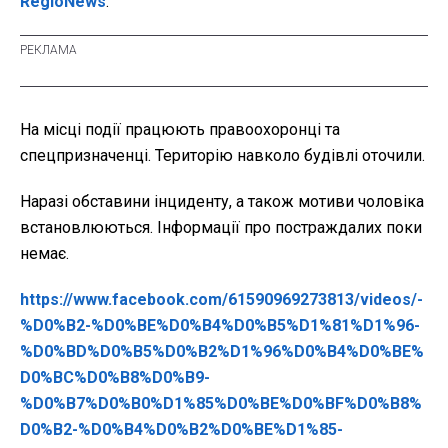
RegioNews
.
На місці події працюють правоохоронці та
спецпризначенці. Територію навколо будівлі оточили.
Наразі обставини інциденту, а також мотиви чоловіка
встановлюються. Інформації про постраждалих поки
немає.
https://www.facebook.com/61590969273813/videos/-
%D0%B2-%D0%BE%D0%B4%D0%B5%D1%81%D1%96-
%D0%BD%D0%B5%D0%B2%D1%96%D0%B4%D0%BE%
D0%BC%D0%B8%D0%B9-
%D0%B7%D0%B0%D1%85%D0%BE%D0%BF%D0%B8%
D0%B2-%D0%B4%D0%B2%D0%BE%D1%85-