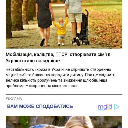
Мобілізація, каліцтва, ПТСР: створювати сім'ї в
Україні стало складніше
Нестабільність і криза в Україні не сприяють створенню
міцної сім'ї та бажанню народити дитину. Про це свідчить
велика кількість розлучень та зниження шлюбів. Інша
проблема – скорочення кількості чоло...