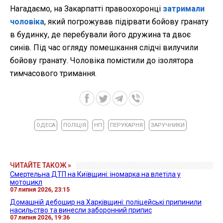
Нагадаємо, на Закарпатті правоохоронці
затримали
чоловіка
, який погрожував підірвати бойову гранату
в будинку, де перебували його дружина та двоє
синів. Під час огляду помешкання слідчі вилучили
бойову гранату. Чоловіка помістили до ізолятора
тимчасового тримання.
ОДЕСА
ПОЛІЦІЯ
НП
ПЕРУКАРНЯ
ЗАРУЧНИКИ
ЧИТАЙТЕ ТАКОЖ »
Смертельна ДТП на Київщині: іномарка на влетіла у
мотоцикл
07 липня 2026, 23:15
Домашній дебошир на Харківщині: поліцейські припинили
насильство та винесли заборонний припис
07 липня 2026, 19:36