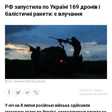
РФ запустила по Україні 169 дронів і
балістичні ракети: є влучання
Фото: Генштаб ЗСУ/Facebook
Читайте также
на русском языке
У ніч на 8 липня російські війська здійснили
масовану атаку по Україні, застосувавши ракети та