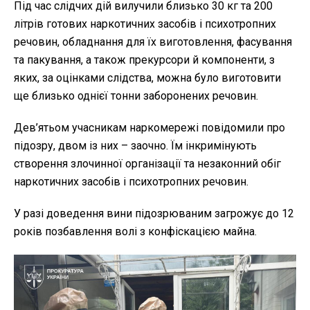
Під час слідчих дій вилучили близько 30 кг та 200
літрів готових наркотичних засобів і психотропних
речовин, обладнання для їх виготовлення, фасування
та пакування, а також прекурсори й компоненти, з
яких, за оцінками слідства, можна було виготовити
ще близько однієї тонни заборонених речовин.
Дев’ятьом учасникам наркомережі повідомили про
підозру, двом із них – заочно. Їм інкримінують
створення злочинної організації та незаконний обіг
наркотичних засобів і психотропних речовин.
У разі доведення вини підозрюваним загрожує до 12
років позбавлення волі з конфіскацією майна.