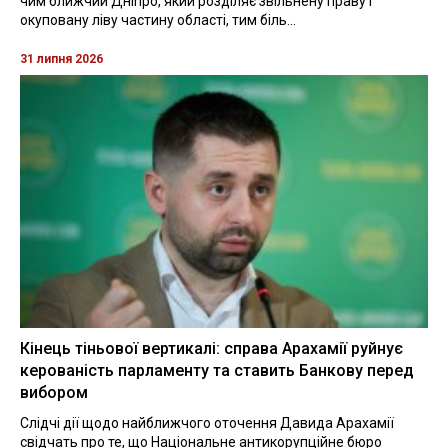
чим ближчий Дніпро, який розділяє звільнену праву і
окуповану ліву частину області, тим біль...
31 липня 2026
Кінець тіньової вертикалі: справа Арахамії руйнує
керованість парламенту та ставить Банкову перед
вибором
Слідчі дії щодо найближчого оточення Давида Арахамії
свідчать про те, що Національне антикорупційне бюро