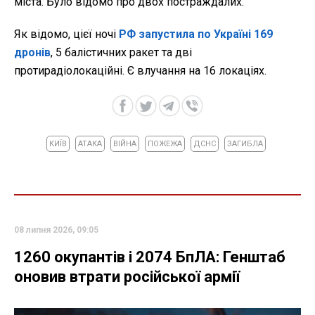
міста. Було відомо про двох постраждалих.
Як відомо, цієї ночі
РФ запустила по Україні 169
дронів
, 5 балістичних ракет та дві
протирадіолокаційні. Є влучання на 16 локаціях.
КИЇВ
АТАКА
ВІЙНА
ПОЖЕЖА
ДСНС
ЗАГИБЛА
08 липня 2026, 09:05
1260 окупантів і 2074 БпЛА: Генштаб
оновив втрати російської армії