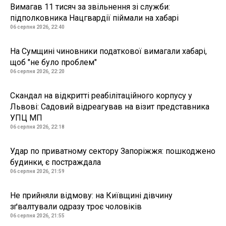
Вимагав 11 тисяч за звільнення зі служби:
підполковника Нацгвардії піймали на хабарі
06 серпня 2026, 22:40
На Сумщині чиновники податкової вимагали хабарі,
щоб "не було проблем"
06 серпня 2026, 22:20
Скандал на відкритті реабілітаційного корпусу у
Львові: Садовий відреагував на візит представника
УПЦ МП
06 серпня 2026, 22:18
Удар по приватному сектору Запоріжжя: пошкоджено
будинки, є постраждала
06 серпня 2026, 21:59
Не прийняли відмову: на Київщині дівчину
зґвалтували одразу троє чоловіків
06 серпня 2026, 21:55