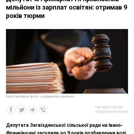
мільйони із зарплат освітян: отримав 9
років тюрми
Ілюстративне фото: з відкритих джерел
Читайте также
на русском языке
Депутата Загвіздянської сільської ради на Івано-
Франківщині засудили до 9 років позбавлення волі