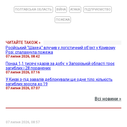
ПОЛТАВСЬКА ОБЛАСТЬ
ВІЙНА
АТАКА
ПІДПРИЄМСТВО
ПОЖЕЖА
ЧИТАЙТЕ ТАКОЖ »
Російський "Шахед" влучив у логістичний об'єкт у Кривому
Розі: спалахнула пожежа
07 липня 2026, 08:42
Понад 1,1 тисячі ударів за добу: у Запорізькій області троє
загиблих і 28 поранених
07 липня 2026, 07:16
У Києві з-під завалів деблокували ще одне тіло: кількість
загиблих зросла до 19
07 липня 2026, 07:07
Всі новини »
07 липня 2026, 08:57