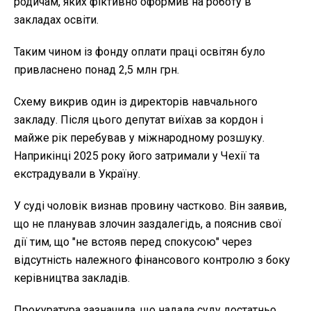
родичам, яких фіктивно оформив на роботу в
закладах освіти.
Таким чином із фонду оплати праці освітян було
привласнено понад 2,5 млн грн.
Схему викрив один із директорів навчального
закладу. Після цього депутат виїхав за кордон і
майже рік перебував у міжнародному розшуку.
Наприкінці 2025 року його затримали у Чехії та
екстрадували в Україну.
У суді чоловік визнав провину частково. Він заявив,
що не планував злочин заздалегідь, а пояснив свої
дії тим, що "не встояв перед спокусою" через
відсутність належного фінансового контролю з боку
керівництва закладів.
Прокуратура зазначила, що надала суду достатньо