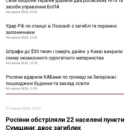
Сили оборони України уразили два російських НПЗ та
засоби управління БпЛА
06 серпня 2026, 12:39
Удар РФ по станції в Лозовій: є загиблі та поранені
залізничники
06 серпня 2026, 12:25
Штрафи до $30 тисяч і смерть двійні: у Києві викрили
схему незаконного сурогатного материнства
06 серпня 2026, 12:18
Росіяни вдарили КАБами по громаді на Запоріжжі:
пошкоджені будинки та заклад освіти
06 серпня 2026, 11:59
07 липня 2026, 10:03
Росіяни обстріляли 22 населені пункти
Сумщини: двоє загиблих