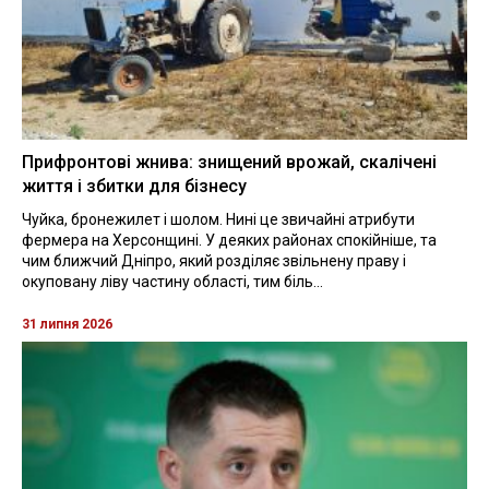
Прифронтові жнива: знищений врожай, скалічені
життя і збитки для бізнесу
Чуйка, бронежилет і шолом. Нині це звичайні атрибути
фермера на Херсонщині. У деяких районах спокійніше, та
чим ближчий Дніпро, який розділяє звільнену праву і
окуповану ліву частину області, тим біль...
31 липня 2026