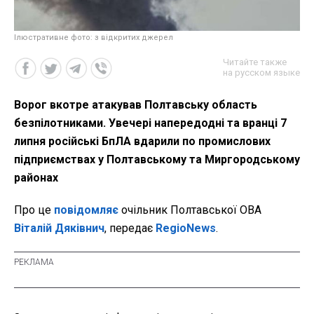
Ілюстративне фото: з відкритих джерел
Читайте также
на русском языке
Ворог вкотре атакував Полтавську область
безпілотниками. Увечері напередодні та вранці 7
липня російські БпЛА вдарили по промислових
підприємствах у Полтавському та Миргородському
районах
Про це
повідомляє
очільник Полтавської ОВА
Віталій Дяківнич
, передає
RegioNews
.