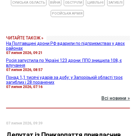
СУМСЬКА ОБЛАСТЬ
ВІЙНА
ОБСТРІЛИ
ЦИВІЛЬНІ
ЗАГИБЛІ
РОСІЙСЬКА АРМІЯ
ЧИТАЙТЕ ТАКОЖ »
На Полтавщині дрони РФ вдарили по підприємствах у двох
районах
07 липня 2026, 09:21
Росія запустила по Україні 123 дрони: ППО знищила 108, є
влучання
07 липня 2026, 08:57
Понад 1,1 тисячі ударів за добу: у Запорізькій області троє
загиблих і 28 поранених
07 липня 2026, 07:16
Всі новини »
07 липня 2026, 09:39
Депутат із Прикарпаття привласнив