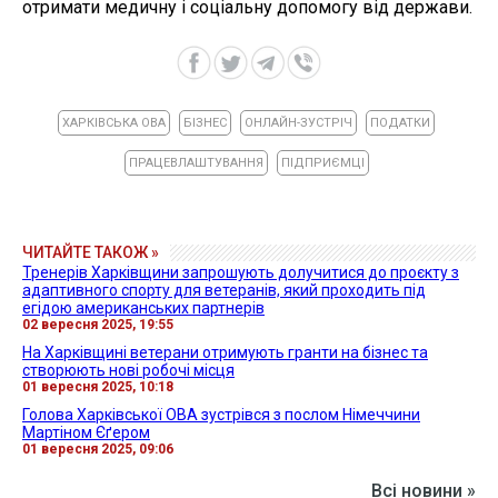
отримати медичну і соціальну допомогу від держави.
ХАРКІВСЬКА ОВА
БІЗНЕС
ОНЛАЙН-ЗУСТРІЧ
ПОДАТКИ
ПРАЦЕВЛАШТУВАННЯ
ПІДПРИЄМЦІ
ЧИТАЙТЕ ТАКОЖ »
Тренерів Харківщини запрошують долучитися до проєкту з
адаптивного спорту для ветеранів, який проходить під
егідою американських партнерів
02 вересня 2025, 19:55
На Харківщині ветерани отримують гранти на бізнес та
створюють нові робочі місця
01 вересня 2025, 10:18
Голова Харківської ОВА зустрівся з послом Німеччини
Мартіном Єґером
01 вересня 2025, 09:06
Всі новини »