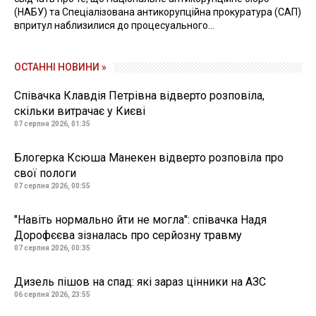
(НАБУ) та Спеціалізована антикорупційна прокуратура (САП)
впритул наблизилися до процесуального...
ОСТАННІ НОВИНИ »
Співачка Клавдія Петрівна відверто розповіла,
скільки витрачає у Києві
07 серпня 2026, 01:35
Блогерка Ксюша Манекен відверто розповіла про
свої пологи
07 серпня 2026, 00:55
"Навіть нормально йти не могла": співачка Надя
Дорофєєва зізналась про серйозну травму
07 серпня 2026, 00:35
Дизель пішов на спад: які зараз цінники на АЗС
06 серпня 2026, 23:55