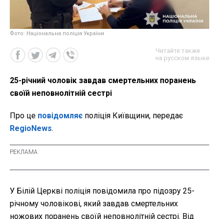
Фото: Національна поліція України
Читайте также
на русском языке
25-річний чоловік завдав смертельних поранень
своїй неповнолітній сестрі
Про це
повідомляє
поліція Київщини, передає
RegioNews
.
У Білій Церкві поліція повідомила про підозру 25-
річному чоловікові, який завдав смертельних
ножових поранень своїй неповнолітній сестрі. Від