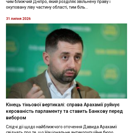
чим ближчий Дніпро, який розділяє звільнену праву і
окуповану ліву частину області, тим біль...
31 липня 2026
Кінець тіньової вертикалі: справа Арахамії руйнує
керованість парламенту та ставить Банкову перед
вибором
Слідчі дії щодо найближчого оточення Давида Арахамії
свідчать про те, що Національне антикорупційне бюро