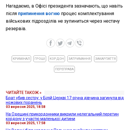
Нагадаємо, в Офісі президента зазначають, що навіть
після
припинення вогню
процес комплектування
військових підрозділів не зупиниться через нестачу
резервів.
КРИМІНАЛ
ГРОШІ
КОРДОН
ЗАТРИМАННЯ
ЗАКАРПАТТЯ
ПЕРЕПРАВА
ЧИТАЙТЕ ТАКОЖ »
Брат убив сестру: у Білій Церкві 17-річна дівчина загинула від
ножових поранень
03 вересня 2025, 18:58
На Одещині прикордонники викрили нелегальний перетин
кордону з участю маленької дитини
03 вересня 2025, 17:58