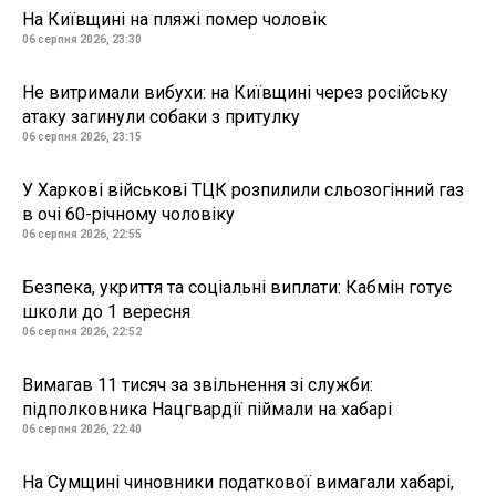
На Київщині на пляжі помер чоловік
06 серпня 2026, 23:30
Не витримали вибухи: на Київщині через російську
атаку загинули собаки з притулку
06 серпня 2026, 23:15
У Харкові військові ТЦК розпилили сльозогінний газ
в очі 60-річному чоловіку
06 серпня 2026, 22:55
Безпека, укриття та соціальні виплати: Кабмін готує
школи до 1 вересня
06 серпня 2026, 22:52
Вимагав 11 тисяч за звільнення зі служби:
підполковника Нацгвардії піймали на хабарі
06 серпня 2026, 22:40
На Сумщині чиновники податкової вимагали хабарі,