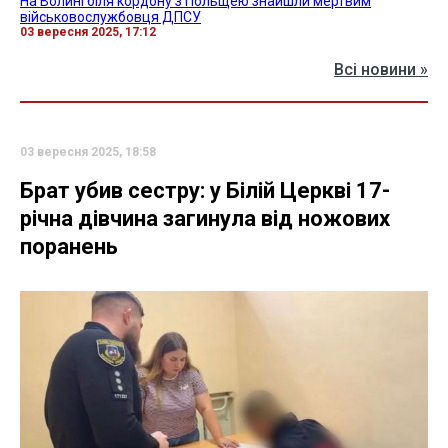
На Волині біля кордону з Польщею знайшли мертвим
військовослужбовця ДПСУ
03 вересня 2025, 17:12
Всі новини »
03 вересня 2025, 18:58
Брат убив сестру: у Білій Церкві 17-
річна дівчина загинула від ножових
поранень