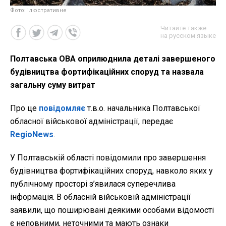
Фото: ілюстративне
Читайте также
на русском языке
Полтавська ОВА оприлюднила деталі завершеного
будівництва фортифікаційних споруд та назвала
загальну суму витрат
Про це
повідомляє
т.в.о. начальника Полтавської
обласної військової адміністрації, передає
RegioNews
.
У Полтавській області повідомили про завершення
будівництва фортифікаційних споруд, навколо яких у
публічному просторі з’явилася суперечлива
інформація. В обласній військовій адміністрації
заявили, що поширювані деякими особами відомості
є неповними, неточними та мають ознаки