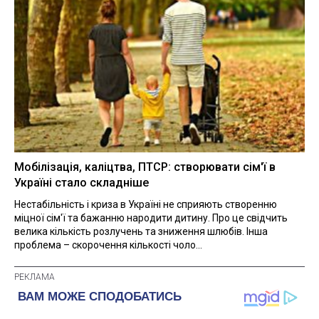
Мобілізація, каліцтва, ПТСР: створювати сім'ї в
Україні стало складніше
Нестабільність і криза в Україні не сприяють створенню
міцної сім'ї та бажанню народити дитину. Про це свідчить
велика кількість розлучень та зниження шлюбів. Інша
проблема – скорочення кількості чоло...