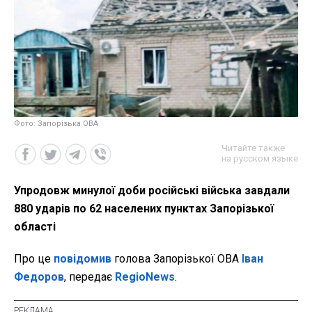
Фото: Запорізька ОВА
Читайте также
на русском языке
Упродовж минулої доби російські війська завдали
880 ударів по 62 населених пунктах Запорізької
області
Про це
повідомив
голова Запорізької ОВА
Іван
Федоров
, передає
RegioNews
.