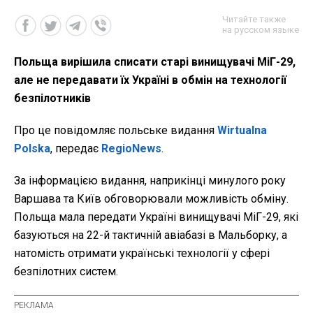
Читайте также
на русском языке
Польща вирішила списати старі винищувачі МіГ-29,
але не передавати їх Україні в обмін на технології
безпілотників
Про це повідомляє польське видання
Wirtualna
Polska
, передає
RegioNews
.
За інформацією видання, наприкінці минулого року
Варшава та Київ обговорювали можливість обміну.
Польща мала передати Україні винищувачі МіГ-29, які
базуються на 22-й тактичній авіабазі в Мальборку, а
натомість отримати українські технології у сфері
безпілотних систем.