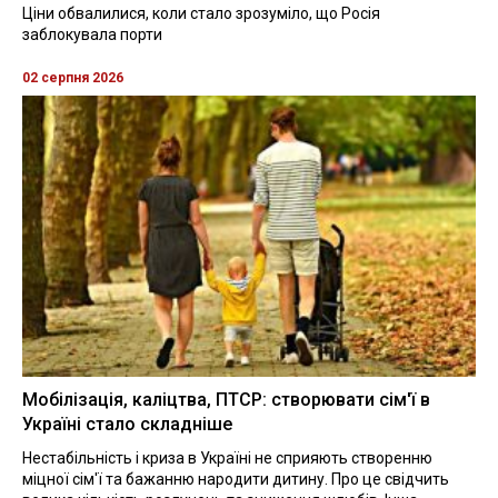
Ціни обвалилися, коли стало зрозуміло, що Росія
заблокувала порти
02 серпня 2026
Мобілізація, каліцтва, ПТСР: створювати сім'ї в
Україні стало складніше
Нестабільність і криза в Україні не сприяють створенню
міцної сім'ї та бажанню народити дитину. Про це свідчить