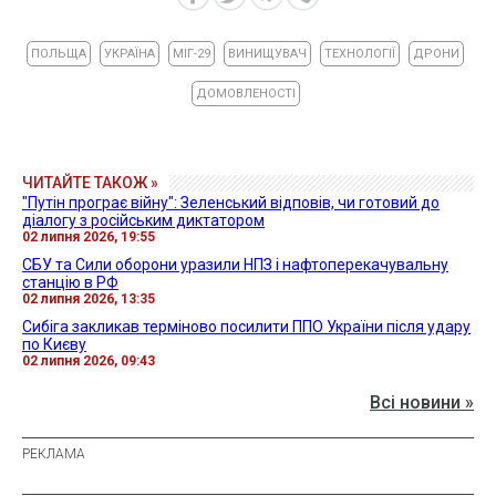
ПОЛЬЩА
УКРАЇНА
МІГ-29
ВИНИЩУВАЧ
ТЕХНОЛОГІЇ
ДРОНИ
ДОМОВЛЕНОСТІ
ЧИТАЙТЕ ТАКОЖ »
"Путін програє війну": Зеленський відповів, чи готовий до
діалогу з російським диктатором
02 липня 2026, 19:55
СБУ та Сили оборони уразили НПЗ і нафтоперекачувальну
станцію в РФ
02 липня 2026, 13:35
Сибіга закликав терміново посилити ППО України після удару
по Києву
02 липня 2026, 09:43
Всі новини »