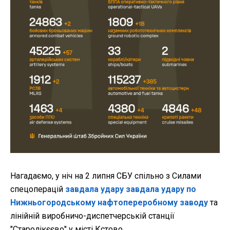
Нагадаємо, у ніч на 2 липня СБУ спільно з Силами
спецоперацій
завдала удару завдала удару по
Нижньогородському нафтопереробному заводу
та
лінійній виробничо-диспетчерській станції
"Старолікєєво" у місті Кстово.