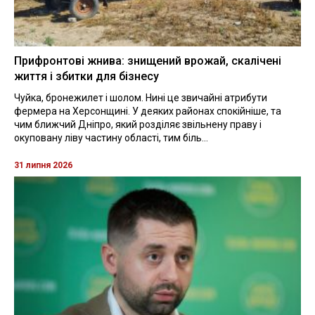
Прифронтові жнива: знищений врожай, скалічені
життя і збитки для бізнесу
Чуйка, бронежилет і шолом. Нині це звичайні атрибути
фермера на Херсонщині. У деяких районах спокійніше, та
чим ближчий Дніпро, який розділяє звільнену праву і
окуповану ліву частину області, тим біль...
31 липня 2026