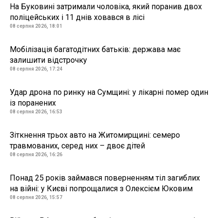
На Буковині затримали чоловіка, який поранив двох
поліцейських і 11 днів ховався в лісі
08 серпня 2026, 18:01
Мобілізація багатодітних батьків: держава має
залишити відстрочку
08 серпня 2026, 17:24
Удар дрона по ринку на Сумщині: у лікарні помер один
із поранених
08 серпня 2026, 16:53
Зіткнення трьох авто на Житомирщині: семеро
травмованих, серед них – двоє дітей
08 серпня 2026, 16:26
Понад 25 років займався поверненням тіл загиблих
на війні: у Києві попрощалися з Олексієм Юковим
08 серпня 2026, 15:57