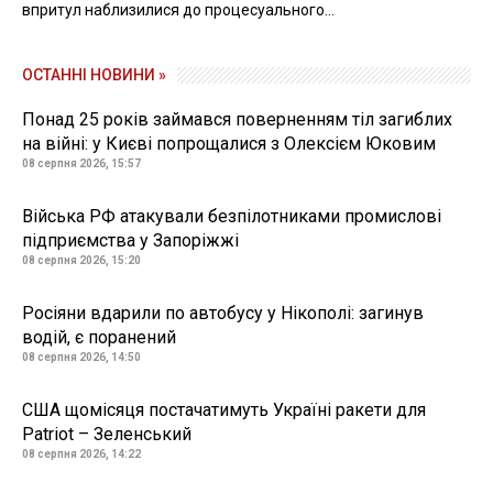
впритул наблизилися до процесуального...
ОСТАННІ НОВИНИ »
Понад 25 років займався поверненням тіл загиблих
на війні: у Києві попрощалися з Олексієм Юковим
08 серпня 2026, 15:57
Війська РФ атакували безпілотниками промислові
підприємства у Запоріжжі
08 серпня 2026, 15:20
Росіяни вдарили по автобусу у Нікополі: загинув
водій, є поранений
08 серпня 2026, 14:50
США щомісяця постачатимуть Україні ракети для
Patriot – Зеленський
08 серпня 2026, 14:22