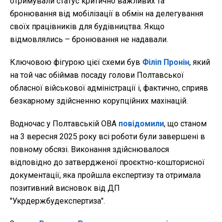
отримували статус критично важливих та
бронювання від мобілізації в обмін на делегування
своїх працівників для будівництва. Якщо
відмовлялись – бронювання не надавали.
Ключовою фігурою цієї схеми був
Філіп Пронін
, який
на той час обіймав посаду голови Полтавської
обласної військової адміністрації і, фактично, сприяв
безкарному здійсненню корупційних махінацій.
Водночас у Полтавській ОВА
повідомили
, що станом
на 3 вересня 2025 року всі роботи були завершені в
повному обсязі. Виконання здійснювалося
відповідно до затвердженої проєктно-кошторисної
документації, яка пройшла експертизу та отримала
позитивний висновок від ДП
"Укрдержбудекспертиза".