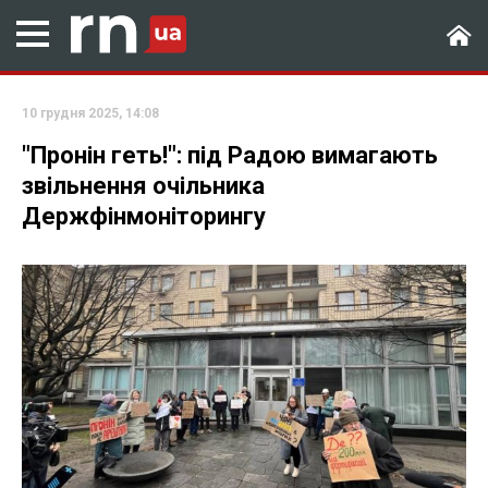
10 грудня 2025, 14:08
"Пронін геть!": під Радою вимагають
звільнення очільника
Держфінмоніторингу