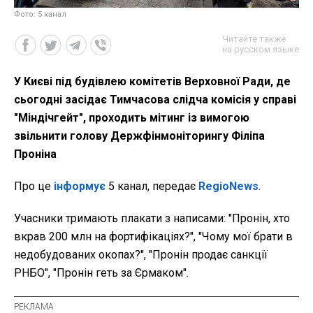
Фото: 5 канал
Читайте также
на русском языке
У Києві під будівлею комітетів Верховної Ради, де
сьогодні засідає Тимчасова слідча комісія у справі
"Міндічгейт", проходить мітинг із вимогою
звільнити голову Держфінмоніторингу Філіпа
Проніна
Про це
інформує
5 канал, передає
RegioNews
.
Учасники тримають плакати з написами: "Пронін, хто
вкрав 200 млн на фортифікаціях?", "Чому мої брати в
недобудованих окопах?", "Пронін продає санкції
РНБО", "Пронін геть за Єрмаком".