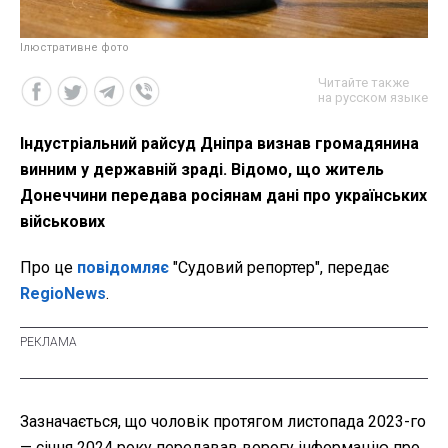
Ілюстративне фото
Читайте также
на русском языке
Індустріальний райсуд Дніпра визнав громадянина
винним у державній зраді. Відомо, що житель
Донеччини передава росіянам дані про українських
військових
Про це
повідомляє
"Судовий репортер", передає
RegioNews
.
Зазначається, що чоловік протягом листопада 2023-го
— січня 2024 року передавав ворогу інформацію про