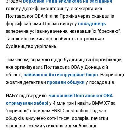
Згодом
Верховна Рада викликала на засідання
голову Держфінмоніторингу, екс-керівника
Полтавської ОВА Філіпа Проніна через скандал із
фортифікаціями. Під час виступу
посадовець
заперечив усі звинувачення, назвавши їх "брехнею".
Також він заявив, що особисто контролював
будівництво укріплень.
Тим часом, справою щодо будівництва фортифікацій,
яке організувала Полтавська ОВА у Донецькій
області,
зайнялося Антикорупційне бюро
. Наприкінці
жовтня детективи
провели обшуки
у посадовців.
НАБУ підтвердило,
чиновники Полтавської ОВА
отримували хабарі
у 4 млн грн і навіть BMW X7 за
"сприяння" підрядам ENKI Construction. Під час
обшуків вилучено сотні тисяч доларів, печатки
офшорів і схеми ухилення від мобілізації.