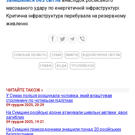
залишилися без світла
внаслідок російського
масованого удару по енергетичній інфраструктурі.
Критична інфраструктура перебувала на резервному
живленні.
СУМСЬКА ОБЛАСТЬ
СУМИ
АВАРІЯ
ВІДКЛЮЧЕННЯ СВІТЛА
ГРАФІК
ВОДА
ТРОЛЕЙБУСИ
ЧИТАЙТЕ ТАКОЖ »
У Сумах поліція розшукала чоловіка, який влаштував
стрілянину по чотирьом підлітках
09 грудня 2025, 20:29
На Сумщині російські дрони атакували цивільні автівки: двоє
загиблих
09 грудня 2025, 19:21
На Сумщині прикордонники знищили понад 20 російських
безпілотників