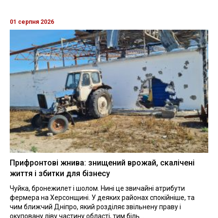
01 серпня 2026
Прифронтові жнива: знищений врожай, скалічені
життя і збитки для бізнесу
Чуйка, бронежилет і шолом. Нині це звичайні атрибути
фермера на Херсонщині. У деяких районах спокійніше, та
чим ближчий Дніпро, який розділяє звільнену праву і
окуповану ліву частину області, тим біль...