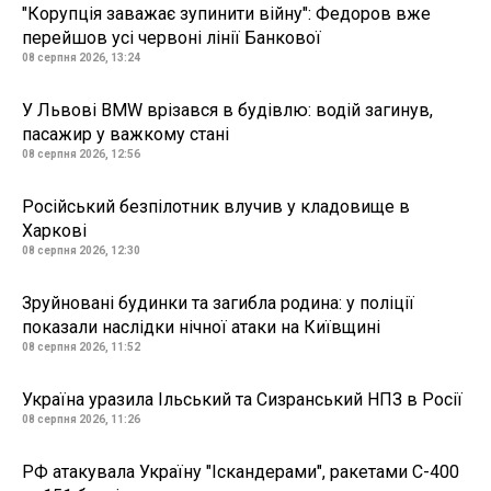
"Корупція заважає зупинити війну": Федоров вже
перейшов усі червоні лінії Банкової
08 серпня 2026, 13:24
У Львові BMW врізався в будівлю: водій загинув,
пасажир у важкому стані
08 серпня 2026, 12:56
Російський безпілотник влучив у кладовище в
Харкові
08 серпня 2026, 12:30
Зруйновані будинки та загибла родина: у поліції
показали наслідки нічної атаки на Київщині
08 серпня 2026, 11:52
Україна уразила Ільський та Сизранський НПЗ в Росії
08 серпня 2026, 11:26
РФ атакувала Україну "Іскандерами", ракетами С-400