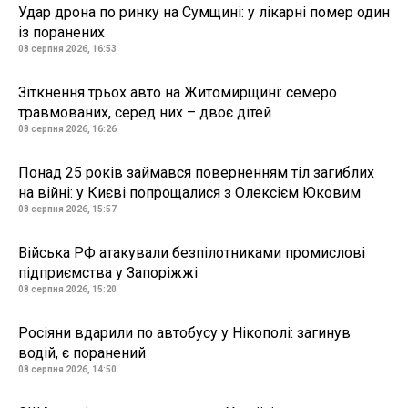
Удар дрона по ринку на Сумщині: у лікарні помер один
із поранених
08 серпня 2026, 16:53
Зіткнення трьох авто на Житомирщині: семеро
травмованих, серед них – двоє дітей
08 серпня 2026, 16:26
Понад 25 років займався поверненням тіл загиблих
на війні: у Києві попрощалися з Олексієм Юковим
08 серпня 2026, 15:57
Війська РФ атакували безпілотниками промислові
підприємства у Запоріжжі
08 серпня 2026, 15:20
Росіяни вдарили по автобусу у Нікополі: загинув
водій, є поранений
08 серпня 2026, 14:50