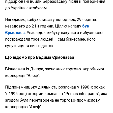
підозрювані вбили Березовську після її повернення
до України автобусом.
Нагадаємо, вибух стався у понеділок, 29 червня,
незадовго до 21-ї години. Ціллю нападу
був
Єрмолаєв.
Унаслідок вибуху пакунка з вибухівкою
постраждали троє людей – сам бізнесмен, його
супутниця та син-підліток
Що відомо про Вадима Єрмолаєва
Бізнесмен із Дніпра, засновник торгово-виробничої
корпорації "Алеф".
Підприємницьку діяльність розпочав у 1990-х роках.
У 1995 році створив компанію "Primus inter pares", яка
згодом була перетворена на торгово-промислову
корпорацію "Алеф".