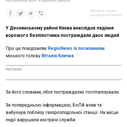
Ілюстративне фото: з відкритих джерел
Читайте также
на русском языке
У Деснянському районі Києва внаслідок падіння
ворожого безпілотника постраждали двоє людей
Про це повідомляє
RegioNews
із
посиланням
міського голову
Віталія Кличка
.
За його словами, обох постраждалих госпіталізували.
За попередньою інформацією, БпЛА впав та
вибухнув поблизу газорозподільної станції. На місце
події вирушили екстрені служби.