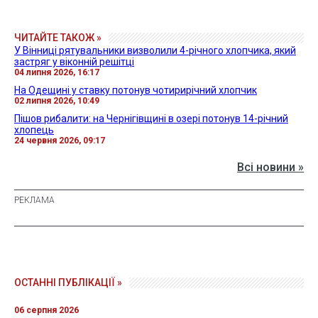
ЧИТАЙТЕ ТАКОЖ »
У Вінниці рятувальники визволили 4-річного хлопчика, який
застряг у віконній решітці
04 липня 2026, 16:17
На Одещині у ставку потонув чотирирічний хлопчик
02 липня 2026, 10:49
Пішов рибалити: на Чернігівщині в озері потонув 14-річний
хлопець
24 червня 2026, 09:17
Всі новини »
ОСТАННІ ПУБЛІКАЦІЇ »
06 серпня 2026