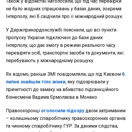
Також у відомстві наголосили, що під час перевірки
не було жодних спрацювань у базах даних, зокрема
Інтерполу, які б свідчили про її міжнародний розшук.
У Держприкордонслужбі пояснили, що всі пункти
пропуску України підключені до бази даних
Інтерполу, що дає змогу в режимі реального часу
перевіряти осіб, транспортні засоби та документи, які
перебувають у міжнародному розшуку.
Як відомо, раніше ЗМІ повідомляли, що під Києвом
6
липня знайшли тіло жінки
, яку підозрювали у
причетності до замаху на вбивство підсанкційного
бізнесмена Вадима Єрмолаєва в Монако.
Правоохоронці
оголосили підозру
двом затриманим
– колишньому співробітнику правоохоронних органів
та чинному співробітнику ГУР. За даними слідства,