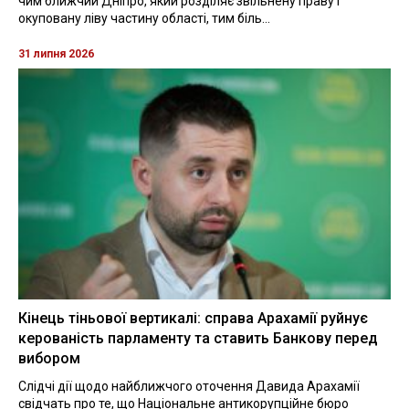
чим ближчий Дніпро, який розділяє звільнену праву і
окуповану ліву частину області, тим біль...
31 липня 2026
Кінець тіньової вертикалі: справа Арахамії руйнує
керованість парламенту та ставить Банкову перед
вибором
Слідчі дії щодо найближчого оточення Давида Арахамії
свідчать про те, що Національне антикорупційне бюро