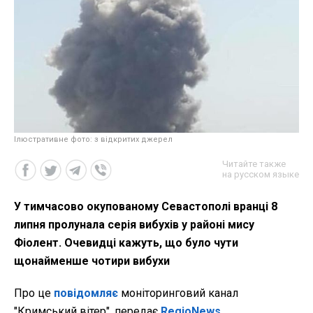
Ілюстративне фото: з відкритих джерел
Читайте также
на русском языке
У тимчасово окупованому Севастополі вранці 8
липня пролунала серія вибухів у районі мису
Фіолент. Очевидці кажуть, що було чути
щонайменше чотири вибухи
Про це
повідомляє
моніторинговий канал
"Кримський вітер", передає
RegioNews
.