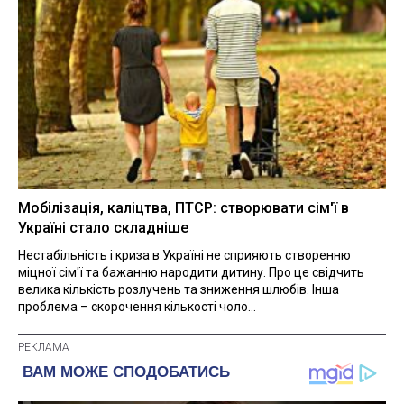
Мобілізація, каліцтва, ПТСР: створювати сім'ї в
Україні стало складніше
Нестабільність і криза в Україні не сприяють створенню
міцної сім'ї та бажанню народити дитину. Про це свідчить
велика кількість розлучень та зниження шлюбів. Інша
проблема – скорочення кількості чоло...