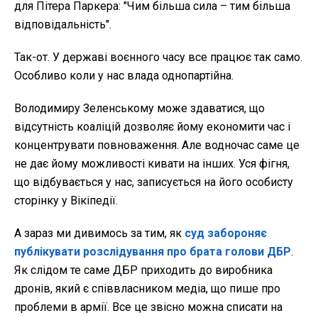
для Пітера Паркера: "Чим більша сила – тим більша
відповідальність".
Так-от. У державі воєнного часу все працює так само.
Особливо коли у нас влада однопартійна.
Володимиру Зеленському може здаватися, що
відсутність коаліцій дозволяє йому економити час і
концентрувати повноваження. Але водночас саме це
не дає йому можливості кивати на інших. Уся фігня,
що відбувається у нас, записується на його особисту
сторінку у Вікіпедії.
А зараз ми дивимось за тим, як
суд забороняє
публікувати розслідування про брата голови ДБР
.
Як слідом те саме ДБР приходить до виробника
дронів, який є співвласником медіа, що пише про
проблеми в армії. Все це звісно можна списати на