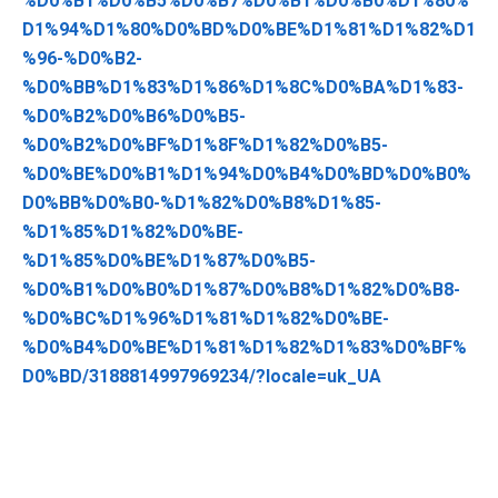
%D0%B1%D0%B5%D0%B7%D0%B1%D0%B0%D1%80%
D1%94%D1%80%D0%BD%D0%BE%D1%81%D1%82%D1
%96-%D0%B2-
%D0%BB%D1%83%D1%86%D1%8C%D0%BA%D1%83-
%D0%B2%D0%B6%D0%B5-
%D0%B2%D0%BF%D1%8F%D1%82%D0%B5-
%D0%BE%D0%B1%D1%94%D0%B4%D0%BD%D0%B0%
D0%BB%D0%B0-%D1%82%D0%B8%D1%85-
%D1%85%D1%82%D0%BE-
%D1%85%D0%BE%D1%87%D0%B5-
%D0%B1%D0%B0%D1%87%D0%B8%D1%82%D0%B8-
%D0%BC%D1%96%D1%81%D1%82%D0%BE-
%D0%B4%D0%BE%D1%81%D1%82%D1%83%D0%BF%
D0%BD/3188814997969234/?locale=uk_UA