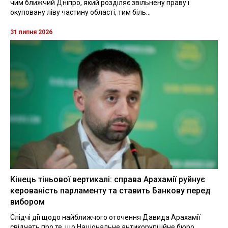
чим ближчий Дніпро, який розділяє звільнену праву і
окуповану ліву частину області, тим біль...
31 липня 2026
Кінець тіньової вертикалі: справа Арахамії руйнує
керованість парламенту та ставить Банкову перед
вибором
Слідчі дії щодо найближчого оточення Давида Арахамії
свідчать про те, що Національне антикорупційне бюро