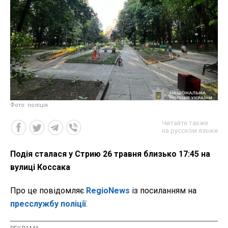
Фото: поліція
Читайте также
на русском языке
Подія сталася у Стрию 26 травня близько 17:45 на
вулиці Коссака
Про це повідомляє
RegioNews
із посиланням на
пресслужбу поліції
.