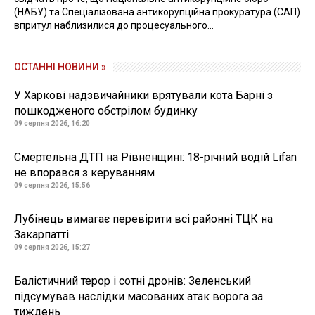
(НАБУ) та Спеціалізована антикорупційна прокуратура (САП)
впритул наблизилися до процесуального...
ОСТАННІ НОВИНИ »
У Харкові надзвичайники врятували кота Барні з
пошкодженого обстрілом будинку
09 серпня 2026, 16:20
Смертельна ДТП на Рівненщині: 18-річний водій Lifan
не впорався з керуванням
09 серпня 2026, 15:56
Лубінець вимагає перевірити всі районні ТЦК на
Закарпатті
09 серпня 2026, 15:27
Балістичний терор і сотні дронів: Зеленський
підсумував наслідки масованих атак ворога за
тиждень