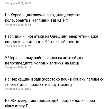
09 серпня 2026, 14:59
На Херсонщині заочно засудили депутата-
колаборанта з Чаплинки від КПРФ
09 серпня 2026, 13:53
Наслідки нічної атаки на Одещину: енергетики вже
повернули світло для 90 тисяч абонентів
09 серпня 2026, 13:23
У Черкаському районі жінка на авто збила
велосипедиста: чоловік загинув на місці
09 серпня 2026, 13:12
На Черкащині водій жорстоко побив собаку палицею
та намагався переїхати іншу тварину
09 серпня 2026, 12:55
На Житомирщині троє людей постраждали через
нічну атаку РФ