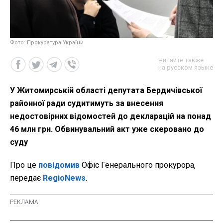
Фото: Прокуратура України
Читайте также
на русском языке
У Житомирській області депутата Бердичівської
районної ради судитимуть за внесення
недостовірних відомостей до декларацій на понад
46 млн грн. Обвинувальний акт уже скеровано до
суду
Про це
повідомив
Офіс Генерального прокурора,
передає
RegioNews
.