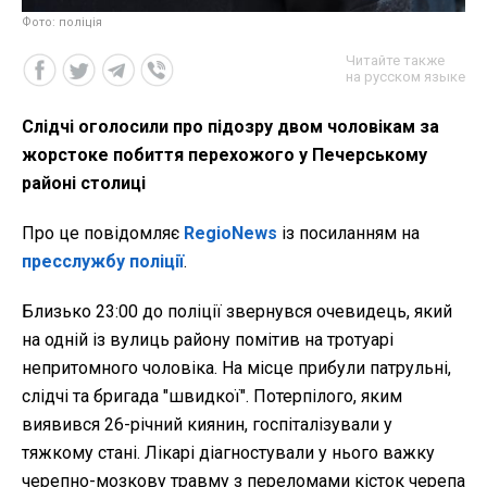
Фото: поліція
Читайте также
на русском языке
Слідчі оголосили про підозру двом чоловікам за
жорстоке побиття перехожого у Печерському
районі столиці
Про це повідомляє
RegioNews
із посиланням на
пресслужбу поліції
.
Близько 23:00 до поліції звернувся очевидець, який
на одній із вулиць району помітив на тротуарі
непритомного чоловіка. На місце прибули патрульні,
слідчі та бригада "швидкої". Потерпілого, яким
виявився 26-річний киянин, госпіталізували у
тяжкому стані. Лікарі діагностували у нього важку
черепно-мозкову травму з переломами кісток черепа