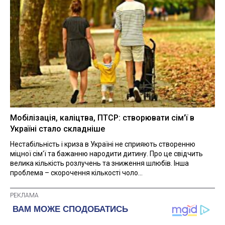
Мобілізація, каліцтва, ПТСР: створювати сім'ї в
Україні стало складніше
Нестабільність і криза в Україні не сприяють створенню
міцної сім'ї та бажанню народити дитину. Про це свідчить
велика кількість розлучень та зниження шлюбів. Інша
проблема – скорочення кількості чоло...