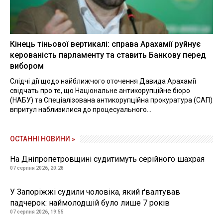
Кінець тіньової вертикалі: справа Арахамії руйнує
керованість парламенту та ставить Банкову перед
вибором
Слідчі дії щодо найближчого оточення Давида Арахамії
свідчать про те, що Національне антикорупційне бюро
(НАБУ) та Спеціалізована антикорупційна прокуратура (САП)
впритул наблизилися до процесуального...
ОСТАННІ НОВИНИ »
На Дніпропетровщині судитимуть серійного шахрая
07 серпня 2026, 20:28
У Запоріжжі судили чоловіка, який ґвалтував
падчерок: наймолодшій було лише 7 років
07 серпня 2026, 19:55