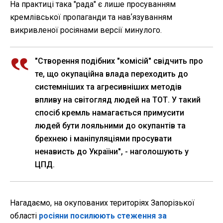
На практиці така "рада" є лише просуванням
кремлівської пропаганди та навʼязуванням
викривленої росіянами версії минулого.
"Створення подібних "комісій" свідчить про
те, що окупаційна влада переходить до
системніших та агресивніших методів
впливу на світогляд людей на ТОТ. У такий
спосіб кремль намагається примусити
людей бути лояльними до окупантів та
брехнею і маніпуляціями просувати
ненависть до України", - наголошують у
ЦПД.
Нагадаємо, на окупованих територіях Запорізької
області
росіяни посилюють стеження за