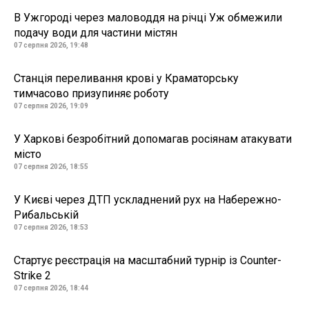
В Ужгороді через маловоддя на річці Уж обмежили
подачу води для частини містян
07 серпня 2026, 19:48
Станція переливання крові у Краматорську
тимчасово призупиняє роботу
07 серпня 2026, 19:09
У Харкові безробітний допомагав росіянам атакувати
місто
07 серпня 2026, 18:55
У Києві через ДТП ускладнений рух на Набережно-
Рибальській
07 серпня 2026, 18:53
Стартує реєстрація на масштабний турнір із Counter-
Strike 2
07 серпня 2026, 18:44