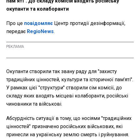
пам’яті". До складу комісій входять російську
окупанти та колаборанти
Про це
повідомляє
Центр протидії дезінформації,
передає
RegioNews
.
Окупанти створили так звану раду для "захисту
традиційних цінностей, культури та історичної пам’яті".
У рамках цієї "структури" створили сім комісії, до
складу яких входять місцеві колаборанти, російські
чиновники та військові.
Абсурдність ситуації в тому, що носіями "традиційних
цінностей" призначено російських військових, які
принесли на українську землю смерть і руйнування.