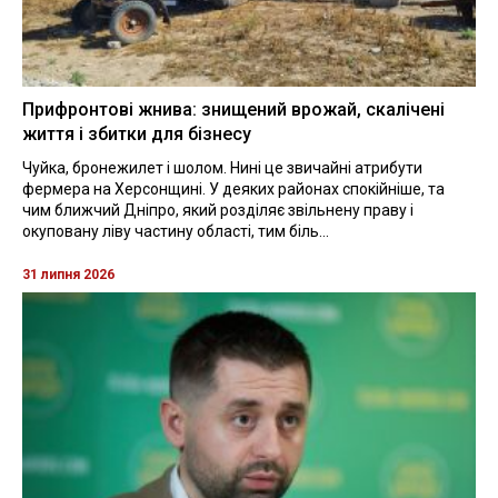
Прифронтові жнива: знищений врожай, скалічені
життя і збитки для бізнесу
Чуйка, бронежилет і шолом. Нині це звичайні атрибути
фермера на Херсонщині. У деяких районах спокійніше, та
чим ближчий Дніпро, який розділяє звільнену праву і
окуповану ліву частину області, тим біль...
31 липня 2026