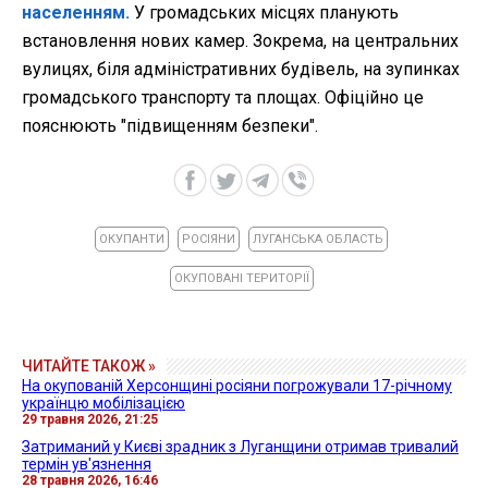
населенням.
У громадських місцях планують
встановлення нових камер. Зокрема, на центральних
вулицях, біля адміністративних будівель, на зупинках
громадського транспорту та площах. Офіційно це
пояснюють "підвищенням безпеки".
ОКУПАНТИ
РОСІЯНИ
ЛУГАНСЬКА ОБЛАСТЬ
ОКУПОВАНІ ТЕРИТОРІЇ
ЧИТАЙТЕ ТАКОЖ »
На окупованій Херсонщині росіяни погрожували 17-річному
українцю мобілізацією
29 травня 2026, 21:25
Затриманий у Києві зрадник з Луганщини отримав тривалий
термін ув'язнення
28 травня 2026, 16:46