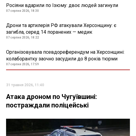
Росіяни вдарили по Ізюму: двоє людей загинули
07 серпня 2026, 18:30
Дрони та артилерія РФ атакували Херсонщину: є
загибла, серед 14 поранених — медик
07 серпня 2026, 18:22
Організовувала псевдореферендум на Херсонщині:
колаборантку заочно засудили до 8 років тюрми
07 серпня 2026, 17:59
31 травня 2026, 11:40
Атака дроном по Чугуївшині:
постраждали поліцейські