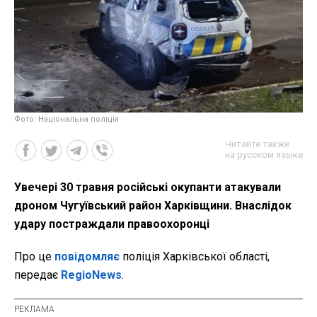
Фото: Національна поліція
Читайте также
на русском языке
Увечері 30 травня російські окупанти атакували
дроном Чугуївський район Харківщини. Внаслідок
удару постраждали правоохоронці
Про це
повідомляє
поліція Харківської області,
передає
RegioNews
.