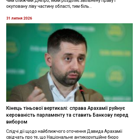
чим ближчий Дніпро, який розділяє звільнену праву і
окуповану ліву частину області, тим біль...
31 липня 2026
Кінець тіньової вертикалі: справа Арахамії руйнує
керованість парламенту та ставить Банкову перед
вибором
Слідчі дії щодо найближчого оточення Давида Арахамії
свідчать про те, що Національне антикорупційне бюро