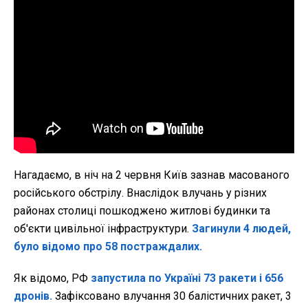
Нагадаємо, в ніч на 2 червня Київ зазнав масованого
російського обстрілу. Внаслідок влучань у різних
районах столиці пошкоджено житлові будинки та
об'єкти цивільної інфраструктури.
Загинули 4 людей,
було відомо про 58 постраждалих.
Як відомо, РФ
запустила по Україні 73 ракети і 656
дронів.
Зафіксовано влучання 30 балістичних ракет, 3