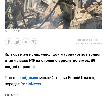
Фото: ДСНС
Читайте также
на русском языке
Кількість загиблих унаслідок масованої повітряної
атаки військ РФ на столицю зросла до сімох, 89
людей поранені
Про це
повідомив
міський голова Віталій Кличко,
передає
RegioNews
.