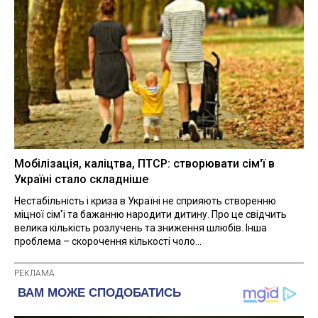
Мобілізація, каліцтва, ПТСР: створювати сім'ї в
Україні стало складніше
Нестабільність і криза в Україні не сприяють створенню
міцної сім'ї та бажанню народити дитину. Про це свідчить
велика кількість розлучень та зниження шлюбів. Інша
проблема – скорочення кількості чоло...