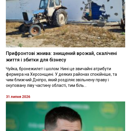
Прифронтові жнива: знищений врожай, скалічені
життя і збитки для бізнесу
Чуйка, бронежилет і шолом. Нині це звичайні атрибути
фермера на Херсонщині. У деяких районах спокійніше, та
чим ближчий Дніпро, який розділяє звільнену праву і
окуповану ліву частину області, тим біль...
31 липня 2026