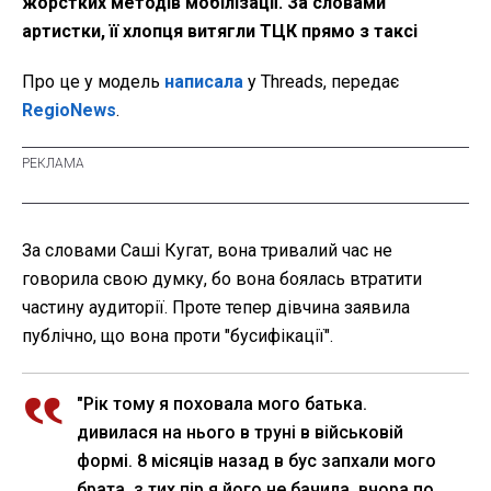
жорстких методів мобілізації. За словами
артистки, її хлопця витягли ТЦК прямо з таксі
Про це у модель
написала
у Threads, передає
RegioNews
.
За словами Саші Кугат, вона тривалий час не
говорила свою думку, бо вона боялась втратити
частину аудиторії. Проте тепер дівчина заявила
публічно, що вона проти "бусифікації".
"Рік тому я поховала мого батька.
дивилася на нього в труні в військовій
формі. 8 місяців назад в бус запхали мого
брата, з тих пір я його не бачила. вчора по