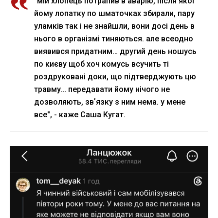
"мій хлопець потрапив в аварію, після якої
йому лопатку по шматочках збирали, пару
уламків так і не знайшли, вони досі день в
нього в організмі тиняються. але всеодно
виявився придатним… другий день ношусь
по києву щоб хоч комусь всучить ті
роздруковані доки, що підтверджують цю
травму… передавати йому нічого не
дозволяють, звʼязку з ним нема. у мене
все", - каже Саша Кугат.