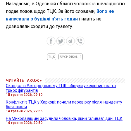
Нагадаємо, в Одеській області чоловік із інвалідністю
подає позов щодо ТЦК. За його словами,
його не
випускали з будівлі п'ять годин
і навіть не
дозволяли сходити до туалету.
ТЦК
БУСИФІКАЦІЯ
ЧИТАЙТЕ ТАКОЖ »
Скандал в Ужгородському ТЦК: обшуки у керівництва та
трьох фігурантів
15 травня 2026, 09:10
Конфлікт із ТЦК у Харкові: почали перевірку після інциденту
біля школи
14 травня 2026, 22:55
На Миколаївщині засудили чоловіка, який "зливав" дані ТЦК
14 травня 2026, 20:50