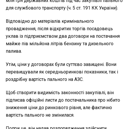
млн грн державних коштів під час закупівлі пального
для службового транспорту (ч. 5 ст. 191 КК України).
Відповідно до матеріалів кримінального
провадження, після відкритих торгів посадовець
уклав із підприємством два договори на постачання
майже пів мільйона літрів бензину та дизельного
палива.
Утім, ціни у договорах були суттєво завищені. Вони
перевищували як середньоринкові показники, так і
роздрібну вартість пального на АЗС.
Щоб створити видимість законності закупівлі, він
підписав офіційні листи до постачальника про нібито
зниження ціни до ринкового рівня, але фактично
вартість пального не змінилася.
Попри це, він надав розпорядження здійснити