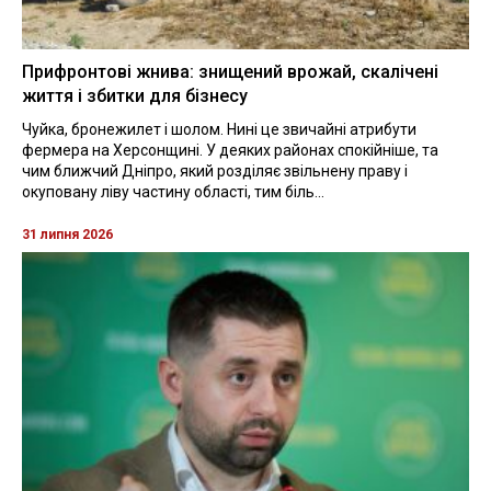
Прифронтові жнива: знищений врожай, скалічені
життя і збитки для бізнесу
Чуйка, бронежилет і шолом. Нині це звичайні атрибути
фермера на Херсонщині. У деяких районах спокійніше, та
чим ближчий Дніпро, який розділяє звільнену праву і
окуповану ліву частину області, тим біль...
31 липня 2026