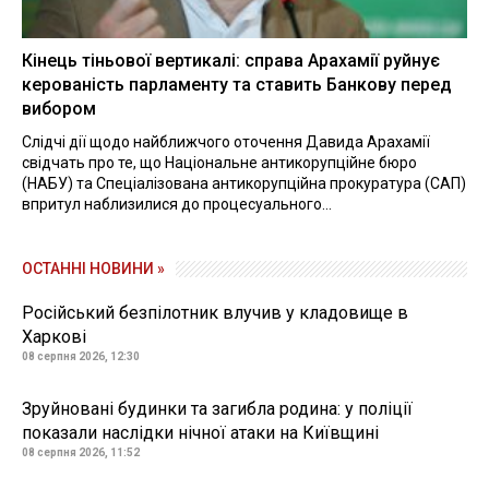
Кінець тіньової вертикалі: справа Арахамії руйнує
керованість парламенту та ставить Банкову перед
вибором
Слідчі дії щодо найближчого оточення Давида Арахамії
свідчать про те, що Національне антикорупційне бюро
(НАБУ) та Спеціалізована антикорупційна прокуратура (САП)
впритул наблизилися до процесуального...
ОСТАННІ НОВИНИ »
Російський безпілотник влучив у кладовище в
Харкові
08 серпня 2026, 12:30
Зруйновані будинки та загибла родина: у поліції
показали наслідки нічної атаки на Київщині
08 серпня 2026, 11:52