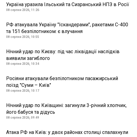
Україна уразила Ільський та Сизранський НПЗ в Росії
08 серпня 2026, 11:26
РФ атакувала Україну "Іскандерами", ракетами С-400
та 151 безпілотником: є влучання
08 серпня 2026, 10:55
Нічний удар по Києву: під час ліквідації наслідків
виявили загиблого
08 серпня 2026, 10:34
Росіяни атакували безпілотником пасажирський
поїзд "Суми – Київ"
08 серпня 2026, 10:17
Нічний удар по Київщині: загинули 3-річний хлопчик,
його бабуся та дідусь
08 серпня 2026, 09:49
Атака РФ на Київ: у двох районах столиці спалахнули