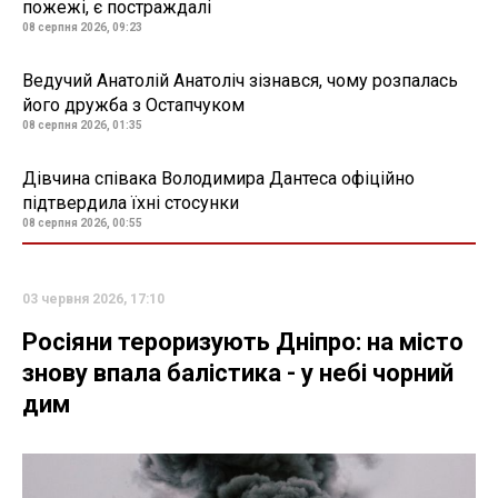
пожежі, є постраждалі
08 серпня 2026, 09:23
Ведучий Анатолій Анатоліч зізнався, чому розпалась
його дружба з Остапчуком
08 серпня 2026, 01:35
Дівчина співака Володимира Дантеса офіційно
підтвердила їхні стосунки
08 серпня 2026, 00:55
03 червня 2026, 17:10
Росіяни тероризують Дніпро: на місто
знову впала балістика - у небі чорний
дим