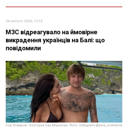
26 лютого 2026, 13:15
МЗС відреагувало на ймовірне
викрадення українців на Балі: що
повідомили
Ігор Комаров і блогерка Єва Мішалова. Фото: Instagram/@yeva_mishalova