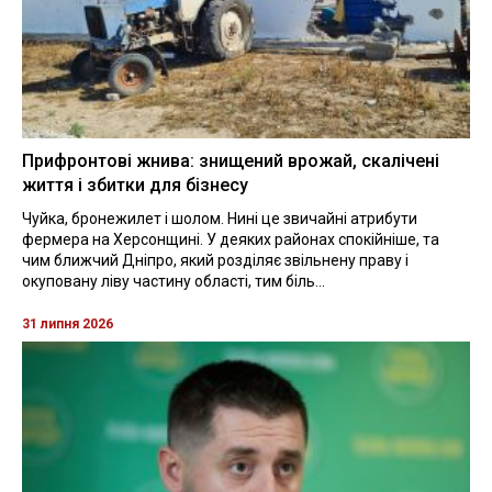
Прифронтові жнива: знищений врожай, скалічені
життя і збитки для бізнесу
Чуйка, бронежилет і шолом. Нині це звичайні атрибути
фермера на Херсонщині. У деяких районах спокійніше, та
чим ближчий Дніпро, який розділяє звільнену праву і
окуповану ліву частину області, тим біль...
31 липня 2026