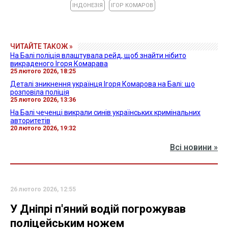
ІНДОНЕЗІЯ
ІГОР КОМАРОВ
ЧИТАЙТЕ ТАКОЖ »
На Балі поліція влаштувала рейд, щоб знайти нібито
викраденого Ігоря Комарава
25 лютого 2026, 18:25
Деталі зникнення українця Ігоря Комарова на Балі: що
розповіла поліція
25 лютого 2026, 13:36
На Балі чеченці викрали синів українських кримінальних
авторитетів
20 лютого 2026, 19:32
Всі новини »
26 лютого 2026, 12:55
У Дніпрі п'яний водій погрожував
поліцейським ножем