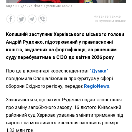
Андрій Руденко. Фото: Суспільне Харків
Читайте также
на русском языке
Колишній заступник Харківського міського голови
Андрій Руденко, підозрюваний у привласненні
коштів, виділених на фортифікації, за рішенням
суду перебуватиме в СІЗО до квітня 2026 року
Про це в коментарі кореспондентові
"Думки"
повідомила Спеціалізована прокуратура у сфері
оборони Східного регіону, передає
RegioNews
.
Зазнгачається, що захист Руденка подав клопотання
про зміну запобіжного заходу. 16 лютого Київський
районний суд Харкова ухвалив змінити тримання під
вартою на можливість внесення застави в розмірі
1,33 млн грн.