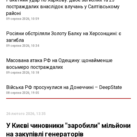
постраждалих внаслідок влучань у Салтівському
районі
09 серпня 2026, 10:59
Росіяни обстріляли Золоту Балку на Херсонщині: є
загибла
09 серпня 2026, 10:34
Масована атака РФ на Одещину: щонайменше
восьмеро постраждалих
09 серпня 2026, 10:18
Війська РФ просунулися на Донеччині – DeepState
08 серпня 2026, 19:05
26 лютого 2026, 13:35
У Києві чиновники "заробили" мільйони
на закупівлі генераторів