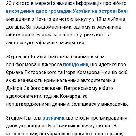
20 лютого в мережі з'явилася інформація про нібито
викрадення двох громадян України на острові Балі
вихідцями з Чечні з вимогою викупу у 10 мільйонів
доларів. За повідомленнями, одному із заручників
нібито вдалося втекти, а іншого утримують та
застосовують фізичне насильство.
Журналіст Віталій Глагола із посиланням на
поінформовані джерела
повідомив
, що йдеться про
Єрмака Петровського та Ігоря Комарова – синів осіб,
яких називають кримінальними авторитетами з
Дніпра. За його словами, Петровському нібито
вдалося втекти, тоді як Комаров, за
непідтвердженими даними, залишався у викрадачів.
Згодом Глагола
зазначив
, що історія про викрадення
двох українців на Балі викликає низку питань. За
його словами, ані українські правоохоронні органи,