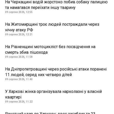
На Черкащині водій жорстоко побив собаку палицею
та намагався переїхати іншу тварину
09 серпня 2026, 12:55
На Житомирщині троє людей постраждали через
нічну атаку РФ
09 серпня 2026, 12:21
На Рівненщині мотоцикліст без посвідчення на
смерть збив пішохода
09 серпня 2026, 11:58
На Дніпропетровщині через російські атаки поранені
11 людей, серед них четверо дітей
09 серпня 2026, 11:40
У Харкові жінка організувала нарколазні у власній
квартирі
09 серпня 2026, 11:22
Ракетний удар по Харкову: двоє загиблих та 23