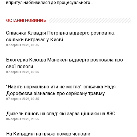
впритул наблизилися до процесуального...
ОСТАННІ НОВИНИ »
Співачка Клавдія Петрівна відверто розповіла,
скільки витрачає у Києві
07 серпня 2026, 01:35
Блогерка Ксюша Манекен відверто розповіла про
свої пологи
07 серпня 2026, 00:55
"Навіть нормально йти не могла": співачка Надя
Дорофєєва зізналась про серйозну травму
07 серпня 2026, 00:35
Дизель пішов на спад: які зараз цінники на АЗС
06 серпня 2026, 23:55
На Київщині на пляжі помер чоловік