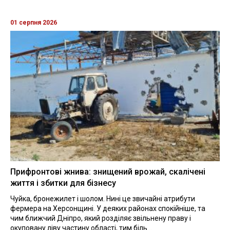
01 серпня 2026
Прифронтові жнива: знищений врожай, скалічені
життя і збитки для бізнесу
Чуйка, бронежилет і шолом. Нині це звичайні атрибути
фермера на Херсонщині. У деяких районах спокійніше, та
чим ближчий Дніпро, який розділяє звільнену праву і
окуповану ліву частину області, тим біль...