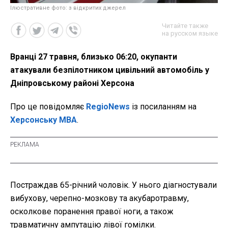
Ілюстративне фото: з відкритих джерел
Читайте также
на русском языке
Вранці 27 травня, близько 06:20, окупанти
атакували безпілотником цивільний автомобіль у
Дніпровському районі Херсона
Про це повідомляє
RegioNews
із посиланням на
Херсонську МВА
.
Постраждав 65-річний чоловік. У нього діагностували
вибухову, черепно-мозкову та акубаротравму,
осколкове поранення правої ноги, а також
травматичну ампутацію лівої гомілки.