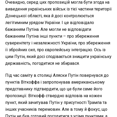
Очевидно, серед цих пропозицій могла бути згода на
виведення українських військ із тієї частини території
Донецької області, яка й досі контролюється
легітимним урядом України. І це відповідало
бажанням Путіна. Але могли не відповідати
бажанням Путіна інші пункти – про збереження
суверенітету і незалежності України, про збереження
її збройних сил, про європейську інтеграцію. Ось із
цим Путін, який досі сподівається знищити українську
державність, погодитися не збирався.
Під час саміту в столиці Аляски Путін повернувся до
пунктів Віткоффа і запропонував американському
представнику підтвердити, що це були саме його
пропозиції. Віткофф ствердно відповів на кожен
пункт, який зачитував Путін у присутності Трампа та
інших учасників перемовин. Але в тому й фокус, що
Путін не був готовий погодитися з усіма пунктами, а