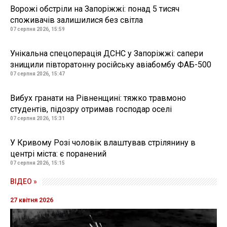
Ворожі обстріли на Запоріжжі: понад 5 тисяч
споживачів залишилися без світла
07 серпня 2026, 15:59
Унікальна спецоперація ДСНС у Запоріжжі: сапери
знищили півторатонну російську авіабомбу ФАБ-500
07 серпня 2026, 15:47
Вибух гранати на Рівненщині: тяжко травмоно
студентів, підозру отримав господар оселі
07 серпня 2026, 15:31
У Кривому Розі чоловік влаштував стрілянину в
центрі міста: є поранений
07 серпня 2026, 15:15
ВІДЕО »
27 квітня 2026