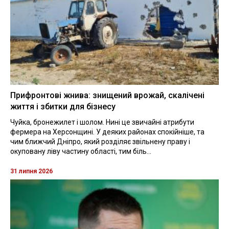
Прифронтові жнива: знищений врожай, скалічені
життя і збитки для бізнесу
Чуйка, бронежилет і шолом. Нині це звичайні атрибути
фермера на Херсонщині. У деяких районах спокійніше, та
чим ближчий Дніпро, який розділяє звільнену праву і
окуповану ліву частину області, тим біль...
31 липня 2026