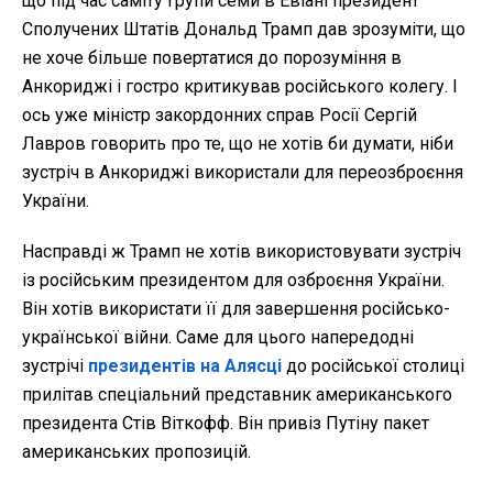
що під час саміту Групи семи в Евіані президент
Сполучених Штатів Дональд Трамп дав зрозуміти, що
не хоче більше повертатися до порозуміння в
Анкориджі і гостро критикував російського колегу. І
ось уже міністр закордонних справ Росії Сергій
Лавров говорить про те, що не хотів би думати, ніби
зустріч в Анкориджі використали для переозброєння
України.
Насправді ж Трамп не хотів використовувати зустріч
із російським президентом для озброєння України.
Він хотів використати її для завершення російсько-
української війни. Саме для цього напередодні
зустрічі
президентів на Алясці
до російської столиці
прилітав спеціальний представник американського
президента Стів Віткофф. Він привіз Путіну пакет
американських пропозицій.