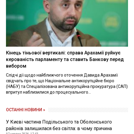
Кінець тіньової вертикалі: справа Арахамії руйнує
керованість парламенту та ставить Банкову перед
вибором
Слідчі дії щодо найближчого оточення Давида Арахамії
свідчать про те, що Національне антикорупційне бюро
(НАБУ) та Спеціалізована антикорупційна прокуратура (САП)
впритул наблизилися до процесуального...
ОСТАННІ НОВИНИ »
У Києві частина Подільського та Оболонського
районів залишилася без світла: в чому причина
07 серпня 2026, 17:43