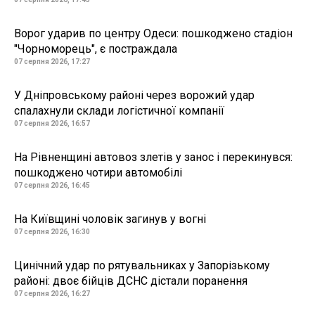
Ворог ударив по центру Одеси: пошкоджено стадіон
"Чорноморець", є постраждала
07 серпня 2026, 17:27
У Дніпровському районі через ворожий удар
спалахнули склади логістичної компанії
07 серпня 2026, 16:57
На Рівненщині автовоз злетів у занос і перекинувся:
пошкоджено чотири автомобілі
07 серпня 2026, 16:45
На Київщині чоловік загинув у вогні
07 серпня 2026, 16:30
Цинічний удар по рятувальниках у Запорізькому
районі: двоє бійців ДСНС дістали поранення
07 серпня 2026, 16:27