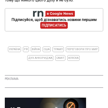
Тому що ніякого цього духу й не було.
Підписуйся, щоб дізнаватись новини першим
ПІДПИСАТИСЬ
УКРАЇНА
РФ
ВІЙНА
США
ТРАМП
ПЕРЕГОВОРИ ПРО МИР
ДУХ АНКОРИДЖА
САМІТ
АЛЯСКА