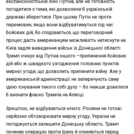
експансіоністській лінії Путіна, але не готовність
погодитися з тими, які дозволили б українській
державі зберегтися. При цьому Путін не проти
перемовин, якщо вони відбуватимуться під час
бойових дій, бо сподівається, що переговорний
процес дасть американцям можливість натиснути на
Київ задля виведення військ із Донецької області.
Трамп очікує від Путіна іншого –припинення бойових
дій або ж швидкого узгодження головних пунктів
мирної угоди, що дозволить припинити війну. Але у
американській адміністрації не заперечують саму
ідею існування такого собі духу – бо інакше довелося
б визнати фіаско Трампа на Алясці.
Зрештою, не відбувається нічого. Росіяни не готові
серйозно обговорювати мирну угоду, Україна не
погоджується залишити Донецьку область. Трамп
починає операцію проти Ірану й опиняється перед