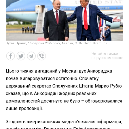
Путін і Трамп, 15 серпня 2025 року, Аляска, США. Фото: Kremlin.ru
Читайте также
на русском языке
Цього тижня вигаданий у Москві дух Анкориджа
почав випаровуватися остаточно. Спочатку
державний секретар Сполучених Штатів Марко Рубіо
сказав, що в Анкориджі жодних реальних
домовленостей досягнуто не було – обговорювалися
лише пропозиції.
Згодом в американських медіа з’явилася інформація,