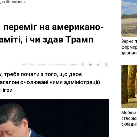
ач бізнес-шкіл
и переміг на американо-
міті, і чи здав Трамп
Зерно п
фермер
давнин
Читайте также на русском языке
, треба почати з того, що двоє
загалом очолювані ними адміністрації)
 ігри
Мобіліз
створюв
складн