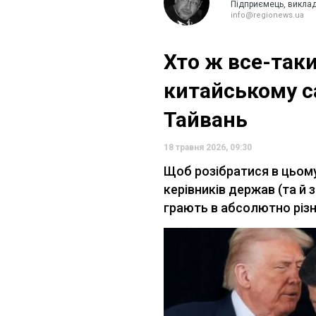
Підприємець, виклад
info@regionews.ua
Хто ж все-так
китайському са
Тайвань
18 травня 2026, 09:30
Щоб розібратися в цьому
керівників держав (та й 
грають в абсолютно різні