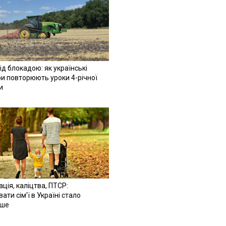
ід блокадою: як українські
и повторюють уроки 4-річної
и
ація, каліцтва, ПТСР:
ати сім'ї в Україні стало
іше