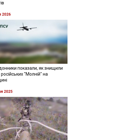
ів
я 2026
донники показали, як знищили
 російських "Молній" на
щині
ня 2025