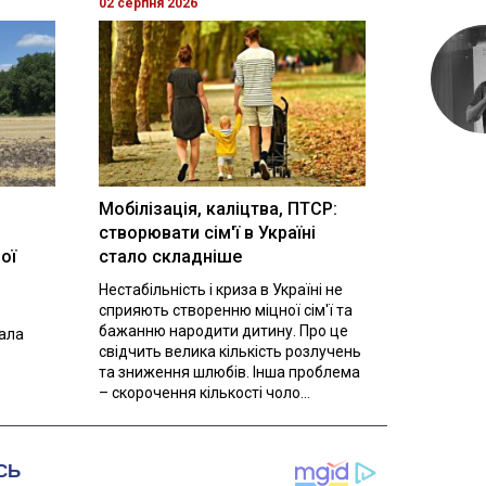
02 серпня 2026
Мобілізація, каліцтва, ПТСР:
створювати сім'ї в Україні
ої
стало складніше
Нестабільність і криза в Україні не
сприяють створенню міцної сім'ї та
бажанню народити дитину. Про це
вала
свідчить велика кількість розлучень
та зниження шлюбів. Інша проблема
– скорочення кількості чоло...