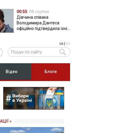
00:55
08 серпня
Дівчина співака
Володимира Дантеса
офіційно підтвердила їхні
стосунки
|
UA
RU
Відео
Блоги
АЦІЇ »