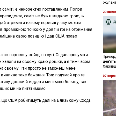
окупант
на саміті, є некоректно поставленим. Попри
20 квітн
президента, саміт не був швидкою грою, в
дай отримати вагому перевагу, яку можна
ав проміжною точкою у довгій грі на отримання
й зміцнив свою позицію і дав США право
ю партією у вейці, по суті, Сі дав зрозуміти
Прикор
и халепи на своєму краю дошки, а я тим часом
девʼять
Харків
а своєму, і ти просто не зможеш мене
 виникне таке бажання. Тож подумай про те,
07 серп
тину дошки й віддати мені мою більшу, так
інших ми не питатимемо.
, що США робитимуть далі на Близькому Сході.