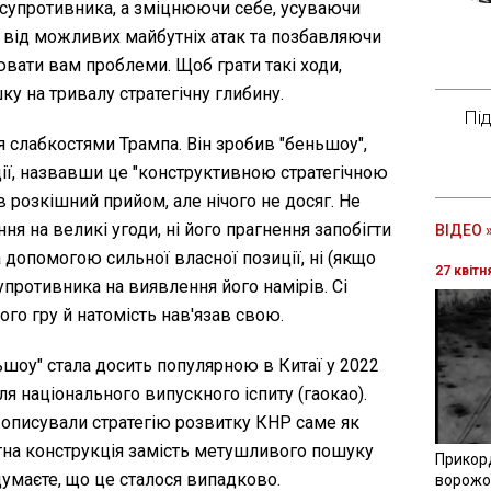
и супротивника, а зміцнюючи себе, усуваючи
и від можливих майбутніх атак та позбавляючи
вати вам проблеми. Щоб грати такі ходи,
у на тривалу стратегічну глибину.
Пі
я слабкостями Трампа. Він зробив "беньшоу",
ції, назвавши це "конструктивною стратегічною
в розкішний прийом, але нічого не досяг. Не
ня на великі угоди, ні його прагнення запобігти
ВІДЕО 
допомогою сильної власної позиції, ні (якщо
27 квітн
противника на виявлення його намірів. Сі
ого гру й натомість нав'язав свою.
ьшоу" стала досить популярною в Китаї у 2022
ля національного випускного іспиту (гаокао).
 описували стратегію розвитку КНР саме як
тна конструкція замість метушливого пошуку
Прикор
 думаєте, що це сталося випадково.
ворожої