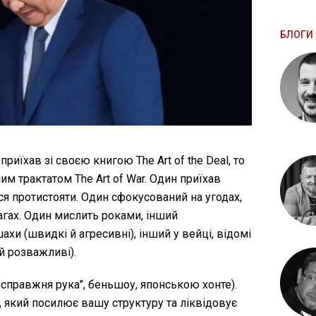
БЛОГИ 
иїхав зі своєю книгою The Art of the Deal, то
ним трактатом The Art of War. Один приїхав
ся протистояти. Один сфокусований на угодах,
агах. Один мислить роками, інший
ахи (швидкі й агресивні), інший у вейці, відомі
й розважливі).
"справжня рука", беньшоу, японською хонте).
, який посилює вашу структуру та ліквідовує