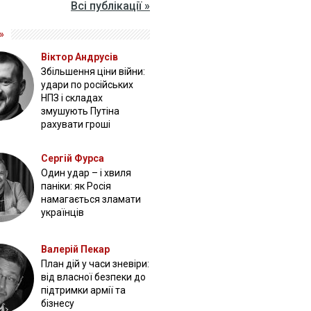
Всі публікації »
»
Віктор Андрусів
Збільшення ціни війни:
удари по російських
НПЗ і складах
змушують Путіна
рахувати гроші
Сергій Фурса
Один удар – і хвиля
паніки: як Росія
намагається зламати
українців
Валерій Пекар
План дій у часи зневіри:
від власної безпеки до
підтримки армії та
бізнесу