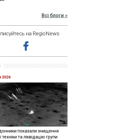
Всі блоги »
дписуйтесь на RegioNews
»
я 2026
донники показали знищення
 техніки та ліквідацію групи