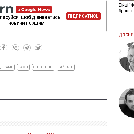
Бійці "
бронете
ПІДПИСАТИСЬ
писуйся, щоб дізнаватись
новини першим
ДОСЬЄ
 ТРАМП
САМІТ
СІ ЦЗІНЬПІН
ТАЙВАНЬ