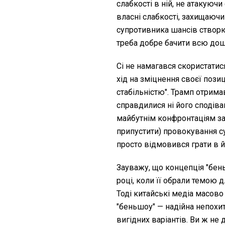
слабкості в ній, не атакуюч
власні слабкості, захищаюч
супротивника шансів створю
треба добре бачити всю дошк
Сі не намагався скористатис
хід на зміцнення своєї пози
стабільністю". Трамп отрима
справдилися ні його сподіван
майбутнім конфронтаціям за 
припустити) провокування су
просто відмовився грати в й
Зауважу, що концепція "бен
році, коли її обрали темою д
Тоді китайські медіа масово
"беньшоу" — надійна непохи
вигідних варіантів. Ви ж не