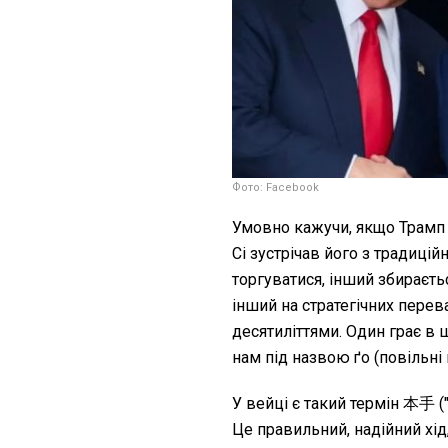
Фото: Facebook
Умовно кажучи, якщо Трамп пр
Сі зустрічав його з традицій
торгуватися, інший збираєть
інший на стратегічних перев
десятиліттями. Один грає в ш
нам під назвою ґо (повільні 
У вейці є такий термін 本手 (
Це правильний, надійний хід