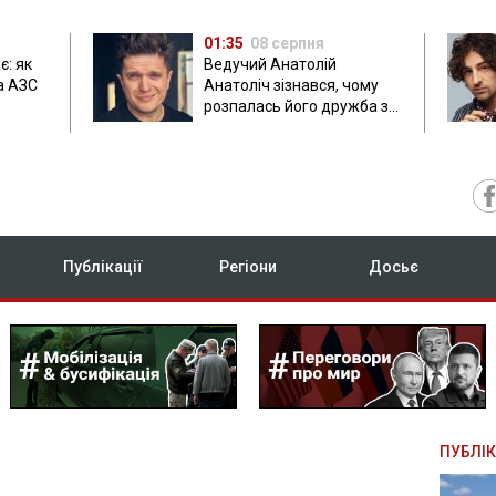
01:35
08 серпня
є: як
Ведучий Анатолій
а АЗС
Анатоліч зізнався, чому
розпалась його дружба з
Остапчуком
Публікації
Регіони
Досьє
ПУБЛІК